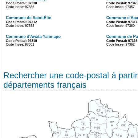
Code Postal: 97330
Code Postal: 97340
Code Insee: 97356
Code Insee: 97357
Commune de Saint-Élie
Commune d'Apa
Code Postal: 97312
Code Postal: 97317
Code Insee: 97358
Code Insee: 97360
Commune d'Awala-Yalimapo
Commune de Pa
Code Postal: 97319
Code Postal: 97316
Code Insee: 97361
Code Insee: 97362
Rechercher une code-postal à partir
départements français
62
59
80
02
76
08
60
50
95
14
27
51
55