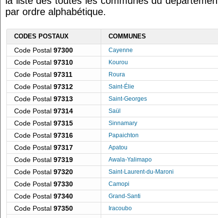
la liste des toutes les communes du départemen
par ordre alphabétique.
CODES POSTAUX
COMMUNES
Code Postal
97300
Cayenne
Code Postal
97310
Kourou
Code Postal
97311
Roura
Code Postal
97312
Saint-Élie
Code Postal
97313
Saint-Georges
Code Postal
97314
Saül
Code Postal
97315
Sinnamary
Code Postal
97316
Papaichton
Code Postal
97317
Apatou
Code Postal
97319
Awala-Yalimapo
Code Postal
97320
Saint-Laurent-du-Maroni
Code Postal
97330
Camopi
Code Postal
97340
Grand-Santi
Code Postal
97350
Iracoubo