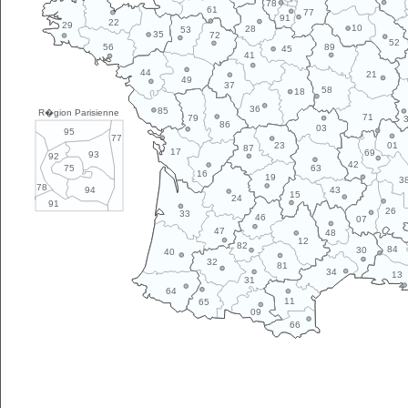
78
61
77
91
22
29
10
28
53
35
72
52
89
56
45
41
44
21
49
37
58
18
36
85
R�gion Parisienne
71
79
86
03
95
77
01
23
87
17
69
93
92
42
63
75
16
19
3
78
43
94
15
24
91
26
33
46
07
47
48
12
82
84
30
40
32
81
34
13
31
64
11
65
09
66