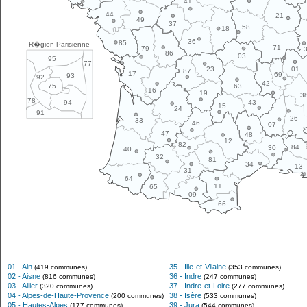
41
44
21
49
37
58
18
36
85
R�gion Parisienne
71
79
86
03
95
77
01
23
87
17
69
93
92
42
63
75
16
19
3
78
43
94
15
24
91
26
33
46
07
47
48
12
82
84
30
40
32
81
34
13
31
64
11
65
09
66
01 - Ain
35 - Ille-et-Vilaine
(419 communes)
(353 communes)
02 - Aisne
36 - Indre
(816 communes)
(247 communes)
03 - Allier
37 - Indre-et-Loire
(320 communes)
(277 communes)
04 - Alpes-de-Haute-Provence
38 - Isère
(200 communes)
(533 communes)
05 - Hautes-Alpes
39 - Jura
(177 communes)
(544 communes)