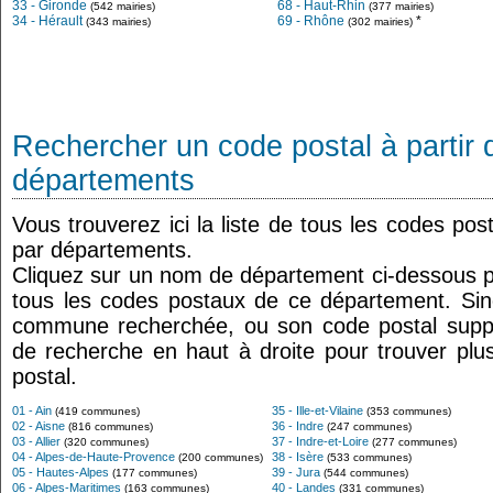
33 - Gironde
68 - Haut-Rhin
(542 mairies)
(377 mairies)
34 - Hérault
69 - Rhône
*
(343 mairies)
(302 mairies)
Rechercher un code postal à partir d
départements
Vous trouverez ici la liste de tous les codes po
par départements.
Cliquez sur un nom de département ci-dessous po
tous les codes postaux de ce département. Sin
commune recherchée, ou son code postal supp
de recherche en haut à droite pour trouver plu
postal.
01 - Ain
35 - Ille-et-Vilaine
(419 communes)
(353 communes)
02 - Aisne
36 - Indre
(816 communes)
(247 communes)
03 - Allier
37 - Indre-et-Loire
(320 communes)
(277 communes)
04 - Alpes-de-Haute-Provence
38 - Isère
(200 communes)
(533 communes)
05 - Hautes-Alpes
39 - Jura
(177 communes)
(544 communes)
06 - Alpes-Maritimes
40 - Landes
(163 communes)
(331 communes)