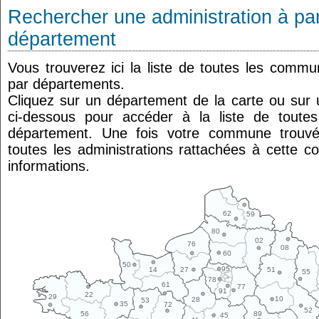
Rechercher une administration à par
département
Vous trouverez ici la liste de toutes les comm
par départements.
Cliquez sur un département de la carte ou su
ci-dessous pour accéder à la liste de tout
département. Une fois votre commune trouvé
toutes les administrations rattachées à cette 
informations.
62
59
80
02
76
08
60
50
95
14
27
51
55
78
61
77
91
22
29
10
28
53
35
72
52
89
56
45