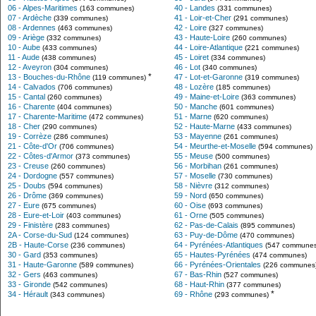
06 - Alpes-Maritimes
40 - Landes
(163 communes)
(331 communes)
07 - Ardèche
41 - Loir-et-Cher
(339 communes)
(291 communes)
08 - Ardennes
42 - Loire
(463 communes)
(327 communes)
09 - Ariège
43 - Haute-Loire
(332 communes)
(260 communes)
10 - Aube
44 - Loire-Atlantique
(433 communes)
(221 communes)
11 - Aude
45 - Loiret
(438 communes)
(334 communes)
12 - Aveyron
46 - Lot
(304 communes)
(340 communes)
*
13 - Bouches-du-Rhône
47 - Lot-et-Garonne
(119 communes)
(319 communes)
14 - Calvados
48 - Lozère
(706 communes)
(185 communes)
15 - Cantal
49 - Maine-et-Loire
(260 communes)
(363 communes)
16 - Charente
50 - Manche
(404 communes)
(601 communes)
17 - Charente-Maritime
51 - Marne
(472 communes)
(620 communes)
18 - Cher
52 - Haute-Marne
(290 communes)
(433 communes)
19 - Corrèze
53 - Mayenne
(286 communes)
(261 communes)
21 - Côte-d'Or
54 - Meurthe-et-Moselle
(706 communes)
(594 communes)
22 - Côtes-d'Armor
55 - Meuse
(373 communes)
(500 communes)
23 - Creuse
56 - Morbihan
(260 communes)
(261 communes)
24 - Dordogne
57 - Moselle
(557 communes)
(730 communes)
25 - Doubs
58 - Nièvre
(594 communes)
(312 communes)
26 - Drôme
59 - Nord
(369 communes)
(650 communes)
27 - Eure
60 - Oise
(675 communes)
(693 communes)
28 - Eure-et-Loir
61 - Orne
(403 communes)
(505 communes)
29 - Finistère
62 - Pas-de-Calais
(283 communes)
(895 communes)
2A - Corse-du-Sud
63 - Puy-de-Dôme
(124 communes)
(470 communes)
2B - Haute-Corse
64 - Pyrénées-Atlantiques
(236 communes)
(547 communes
30 - Gard
65 - Hautes-Pyrénées
(353 communes)
(474 communes)
31 - Haute-Garonne
66 - Pyrénées-Orientales
(589 communes)
(226 communes
32 - Gers
67 - Bas-Rhin
(463 communes)
(527 communes)
33 - Gironde
68 - Haut-Rhin
(542 communes)
(377 communes)
*
34 - Hérault
69 - Rhône
(343 communes)
(293 communes)