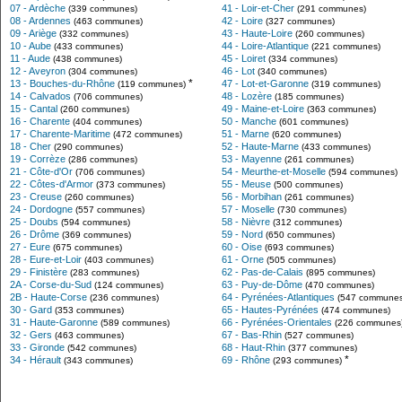
07 - Ardèche
41 - Loir-et-Cher
(339 communes)
(291 communes)
08 - Ardennes
42 - Loire
(463 communes)
(327 communes)
09 - Ariège
43 - Haute-Loire
(332 communes)
(260 communes)
10 - Aube
44 - Loire-Atlantique
(433 communes)
(221 communes)
11 - Aude
45 - Loiret
(438 communes)
(334 communes)
12 - Aveyron
46 - Lot
(304 communes)
(340 communes)
*
13 - Bouches-du-Rhône
47 - Lot-et-Garonne
(119 communes)
(319 communes)
14 - Calvados
48 - Lozère
(706 communes)
(185 communes)
15 - Cantal
49 - Maine-et-Loire
(260 communes)
(363 communes)
16 - Charente
50 - Manche
(404 communes)
(601 communes)
17 - Charente-Maritime
51 - Marne
(472 communes)
(620 communes)
18 - Cher
52 - Haute-Marne
(290 communes)
(433 communes)
19 - Corrèze
53 - Mayenne
(286 communes)
(261 communes)
21 - Côte-d'Or
54 - Meurthe-et-Moselle
(706 communes)
(594 communes)
22 - Côtes-d'Armor
55 - Meuse
(373 communes)
(500 communes)
23 - Creuse
56 - Morbihan
(260 communes)
(261 communes)
24 - Dordogne
57 - Moselle
(557 communes)
(730 communes)
25 - Doubs
58 - Nièvre
(594 communes)
(312 communes)
26 - Drôme
59 - Nord
(369 communes)
(650 communes)
27 - Eure
60 - Oise
(675 communes)
(693 communes)
28 - Eure-et-Loir
61 - Orne
(403 communes)
(505 communes)
29 - Finistère
62 - Pas-de-Calais
(283 communes)
(895 communes)
2A - Corse-du-Sud
63 - Puy-de-Dôme
(124 communes)
(470 communes)
2B - Haute-Corse
64 - Pyrénées-Atlantiques
(236 communes)
(547 communes
30 - Gard
65 - Hautes-Pyrénées
(353 communes)
(474 communes)
31 - Haute-Garonne
66 - Pyrénées-Orientales
(589 communes)
(226 communes
32 - Gers
67 - Bas-Rhin
(463 communes)
(527 communes)
33 - Gironde
68 - Haut-Rhin
(542 communes)
(377 communes)
*
34 - Hérault
69 - Rhône
(343 communes)
(293 communes)