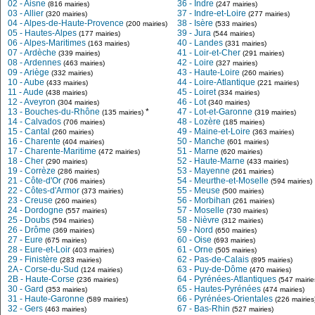
02 - Aisne
36 - Indre
(816 mairies)
(247 mairies)
03 - Allier
37 - Indre-et-Loire
(320 mairies)
(277 mairies)
04 - Alpes-de-Haute-Provence
38 - Isère
(200 mairies)
(533 mairies)
05 - Hautes-Alpes
39 - Jura
(177 mairies)
(544 mairies)
06 - Alpes-Maritimes
40 - Landes
(163 mairies)
(331 mairies)
07 - Ardèche
41 - Loir-et-Cher
(339 mairies)
(291 mairies)
08 - Ardennes
42 - Loire
(463 mairies)
(327 mairies)
09 - Ariège
43 - Haute-Loire
(332 mairies)
(260 mairies)
10 - Aube
44 - Loire-Atlantique
(433 mairies)
(221 mairies)
11 - Aude
45 - Loiret
(438 mairies)
(334 mairies)
12 - Aveyron
46 - Lot
(304 mairies)
(340 mairies)
13 - Bouches-du-Rhône
*
47 - Lot-et-Garonne
(135 mairies)
(319 mairies)
14 - Calvados
48 - Lozère
(706 mairies)
(185 mairies)
15 - Cantal
49 - Maine-et-Loire
(260 mairies)
(363 mairies)
16 - Charente
50 - Manche
(404 mairies)
(601 mairies)
17 - Charente-Maritime
51 - Marne
(472 mairies)
(620 mairies)
18 - Cher
52 - Haute-Marne
(290 mairies)
(433 mairies)
19 - Corrèze
53 - Mayenne
(286 mairies)
(261 mairies)
21 - Côte-d'Or
54 - Meurthe-et-Moselle
(706 mairies)
(594 mairies)
22 - Côtes-d'Armor
55 - Meuse
(373 mairies)
(500 mairies)
23 - Creuse
56 - Morbihan
(260 mairies)
(261 mairies)
24 - Dordogne
57 - Moselle
(557 mairies)
(730 mairies)
25 - Doubs
58 - Nièvre
(594 mairies)
(312 mairies)
26 - Drôme
59 - Nord
(369 mairies)
(650 mairies)
27 - Eure
60 - Oise
(675 mairies)
(693 mairies)
28 - Eure-et-Loir
61 - Orne
(403 mairies)
(505 mairies)
29 - Finistère
62 - Pas-de-Calais
(283 mairies)
(895 mairies)
2A - Corse-du-Sud
63 - Puy-de-Dôme
(124 mairies)
(470 mairies)
2B - Haute-Corse
64 - Pyrénées-Atlantiques
(236 mairies)
(547 mairie
30 - Gard
65 - Hautes-Pyrénées
(353 mairies)
(474 mairies)
31 - Haute-Garonne
66 - Pyrénées-Orientales
(589 mairies)
(226 mairies
32 - Gers
67 - Bas-Rhin
(463 mairies)
(527 mairies)