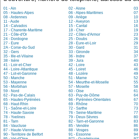
01 - Ain
02 - Aisne
03 
05 - Hautes-Alpes
06 - Alpes-Maritimes
07
08 - Ardennes
09 - Ariège
10
11 - Aude
12 - Aveyron
13
14 - Calvados
15 - Cantal
16
17 - Charente-Maritime
18 - Cher
19 
21 - Côte-d'Or
22 - Côtes-d'Armor
23
24 - Dordogne
25 - Doubs
26
27 - Eure
28 - Eure-et-Loir
29 
2A - Corse-du-Sud
30 - Gard
31
32 - Gers
33 - Gironde
34 
35 - Ille-et-Vilaine
36 - Indre
37 
38 - Isère
39 - Jura
40
41 - Loir-et-Cher
42 - Loire
43 
44 - Loire-Atlantique
45 - Loiret
46 
47 - Lot-et-Garonne
48 - Lozère
49 
50 - Manche
51 - Marne
52
53 - Mayenne
54 - Meurthe-et-Moselle
55
56 - Morbihan
57 - Moselle
58 
59 - Nord
60 - Oise
61 
62 - Pas-de-Calais
63 - Puy-de-Dôme
64 
65 - Hautes-Pyrénées
66 - Pyrénées-Orientales
67
68 - Haut-Rhin
69 - Rhône
70
71 - Saône-et-Loire
72 - Sarthe
73 
74 - Haute-Savoie
76 - Seine-Maritime
77
78 - Yvelines
79 - Deux-Sèvres
80
81 - Tarn
82 - Tarn-et-Garonne
83 
84 - Vaucluse
85 - Vendée
86
87 - Haute-Vienne
88 - Vosges
89
90 - Territoire de Belfort
91 - Essonne
94
95 - Val-d'Oise
971 - Guadeloupe
972