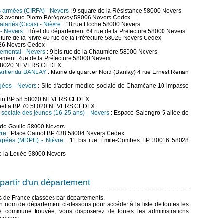
es armées (CIRFA) - Nevers
: 9 square de la Résistance 58000 Nevers
 3 avenue Pierre Bérégovoy 58006 Nevers Cedex
alariés (Cicas) - Nièvre
: 18 rue Hoche 58000 Nevers
 - Nevers
: Hôtel du département 64 rue de la Préfecture 58000 Nevers
cture de la Nivre 40 rue de la Préfecture 58026 Nevers Cedex
8026 Nevers Cedex
rtemental - Nevers
: 9 bis rue de la Chaumière 58000 Nevers
tement Rue de la Préfecture 58000 Nevers
a 58020 NEVERS CEDEX
uartier du BANLAY
: Mairie de quartier Nord (Banlay) 4 rue Ernest Renan
âgées - Nevers
: Site d'action médico-sociale de Chaméane 10 impasse
artin BP 58 58020 NEVERS CEDEX
mbetta BP 70 58020 NEVERS CEDEX
et sociale des jeunes (16-25 ans) - Nevers
: Espace Salengro 5 allée de
 de Gaulle 58000 Nevers
vre
: Place Carnot BP 438 58004 Nevers Cedex
apées (MDPH) - Nièvre
: 11 bis rue Émile-Combes BP 30016 58028
de la Louée 58000 Nevers
partir d'un département
es de France classées par départements.
n nom de département ci-dessous pour accéder à la liste de toutes les
 commune trouvée, vous disposerez de toutes les administrations