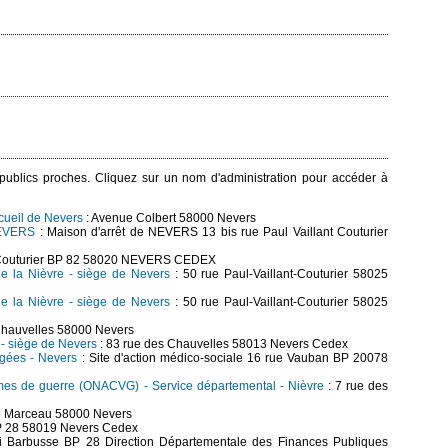
s publics proches. Cliquez sur un nom d'administration pour accéder à
cueil de Nevers
: Avenue Colbert 58000 Nevers
NEVERS
: Maison d'arrêt de NEVERS 13 bis rue Paul Vaillant Couturier
nt Couturier BP 82 58020 NEVERS CEDEX
e la Nièvre - siège de Nevers
: 50 rue Paul-Vaillant-Couturier 58025
e la Nièvre - siège de Nevers
: 50 rue Paul-Vaillant-Couturier 58025
Chauvelles 58000 Nevers
e - siège de Nevers
: 83 rue des Chauvelles 58013 Nevers Cedex
âgées - Nevers
: Site d'action médico-sociale 16 rue Vauban BP 20078
times de guerre (ONACVG) - Service départemental - Nièvre
: 7 rue des
e Marceau 58000 Nevers
P 28 58019 Nevers Cedex
i Barbusse BP 28 Direction Départementale des Finances Publiques