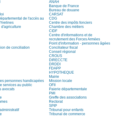
H
ANAH
Banque de France
Bureau de douane
loi
CARSAT
départemental de l'accès au
CDG
 Yvelines
Centre des impôts fonciers
d'agriculture
Chambre des métiers
CIDF
Centre d'informations et de
recrutement des Forces Armées
Point d'information - personnes âgées
on de conciliation
Conciliateur fiscal
Conseil régional
CROUS
DIRECCTE
DRDDI
FDAPP
HYPOTHEQUE
Mairie
es personnes handicapées
Mission locale
e services au public
OFII
s avocats
Paierie départementale
PMI
re
Greffe des associations
mmes
Rectorat
SPIP
administratif
Tribunal pour enfants
ie
Tribunal de commerce