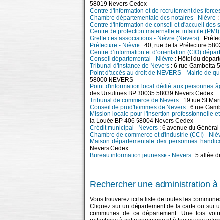
58019 Nevers Cedex
Centre d'information et de recrutement des forc
Chambre départementale des notaires - Nièvre
:
Centre d'information de conseil et d'accueil des s
Centre de protection maternelle et infantile (PMI)
Greffe des associations - Nièvre (Nevers)
: Préfe
Préfecture - Nièvre
: 40, rue de la Préfecture 5
Centre d’information et d’orientation (CIO) dépa
Conseil départemental - Nièvre
: Hôtel du dépar
Tribunal d'instance de Nevers
: 6 rue Gambett
Point d'accès au droit de NEVERS - Mairie de q
58000 NEVERS
Point d'information local dédié aux personnes 
des Ursulines BP 30035 58039 Nevers Cedex
Tribunal de commerce de Nevers
: 19 rue St M
Conseil de prud'hommes de Nevers
: 6 rue Ga
Mission locale pour l'insertion professionnelle 
la Louée BP 406 58004 Nevers Cedex
Crédit municipal - Nevers
: 6 avenue du Général
Chambre de commerce et d'industrie (CCI) - Niè
Maison départementale des personnes handic
Nevers Cedex
Bureau information jeunesse - Nevers
: 5 allée 
Rechercher une administration à 
Vous trouverez ici la liste de toutes les commun
Cliquez sur un département de la carte ou sur u
communes de ce département. Une fois votre