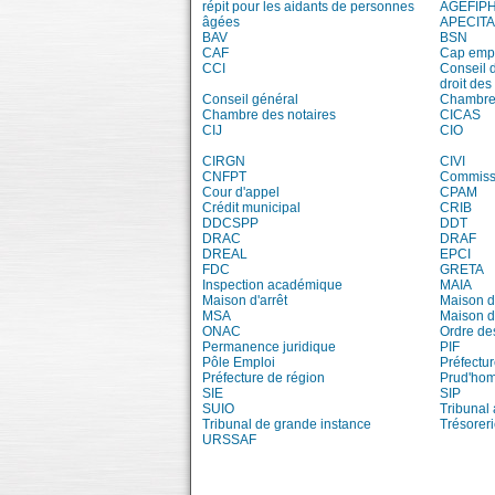
répit pour les aidants de personnes
AGEFIP
âgées
APECITA
BAV
BSN
CAF
Cap emp
CCI
Conseil 
droit des
Conseil général
Chambre 
Chambre des notaires
CICAS
CIJ
CIO
CIRGN
CIVI
CNFPT
Commissi
Cour d'appel
CPAM
Crédit municipal
CRIB
DDCSPP
DDT
DRAC
DRAF
DREAL
EPCI
FDC
GRETA
Inspection académique
MAIA
Maison d'arrêt
Maison d
MSA
Maison d
ONAC
Ordre de
Permanence juridique
PIF
Pôle Emploi
Préfectu
Préfecture de région
Prud'ho
SIE
SIP
SUIO
Tribunal 
Tribunal de grande instance
Trésorer
URSSAF