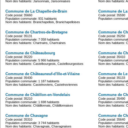
Nom des habitants: Jansonnais, Jansonnaises
Nom des habitants: A
Commune de La Chapelle-de-Brain
Commune de La 
Code postal: 35660
Code postal: 35590
Population communale: 931 habitants
Population communale
Nom des habitants: Branichapellois, Branichapelloises
Commune de Chartres-de-Bretagne
Commune de Chas
Code postal: 35131
Code postal: 35250
Population communale: 7 058 habitants
Population communale
Nom des habitants: Chartrains, Chartraines
Nom des habitants:
Commune de Châteaubourg
Commune de Châ
Code postal: 35220
Code postal: 35410
Population communale: 5 966 habitants
Population communale
Nom des habitants: Castelbourgeois, Castelbourgeoises
Nom des habitants: C
Commune de Châteauneuf-d'Ille-et-Vilaine
Commune de Le C
Code postal: 35430
Code postal: 35133
Population communale: 1 187 habitants
Population communale
Nom des habitants: Castelnoviens, Castelnoviennes
Nom des habitants: Ca
Commune de Châtillon-en-Vendelais
Commune de Ch
Code postal: 35210
Code postal: 35490
Population communale: 1 698 habitants
Population communale
Nom des habitants: Châtillonnais, Châtillonnaises
Nom des habitants: 
Commune de Chavagne
Commune de Ch
Code postal: 35310
Code postal: 35640
Population communale: 3 744 habitants
Population communale
Nom des habitants: Chavagnais, Chavagnaises
Nom des habitants: C