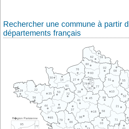
Rechercher une commune à partir de
départements français
62
59
80
02
76
08
60
50
95
14
27
51
55
78
61
77
91
22
29
10
28
53
35
72
52
89
56
45
41
44
21
49
37
58
18
36
85
R�gion Parisienne
71
79
86
03
95
77
01
23