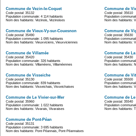
Commune de Vezin-le-Coquet
Commune de Vie
Code postal: 35132
Code postal: 35610
Population communale: 4 114 habitants
Population communale
Nom des habitants: Vezinois, Vezinoises
Nom des habitants: Vi
Commune de Vieux-Vy-sur-Couesnon
Commune de Vi
Code postal: 35490
Code postal: 35630
Population communale: 1 095 habitants
Population communale
Nom des habitants: Vieuxviciens, Vieuxviciennes
Nom des habitants: V
Commune de Villamée
Commune de La V
Code postal: 35420
Code postal: 35430
Population communale: 326 habitants
Population communale
Nom des habitants: Villaméens, Villaméennes
Nom des habitants: N
Commune de Visseiche
Commune de Vit
Code postal: 35130
Code postal: 35500
Population communale: 839 habitants
Population communale
Nom des habitants: Visseichais, Visseichaises
Nom des habitants: V
Commune de Le Vivier-sur-Mer
Commune de Le 
Code postal: 35960
Code postal: 35540
Population communale: 1 022 habitants
Population communale
Nom des habitants: Vivarais, Vivaraises
Nom des habitants: T
Commune de Pont-Péan
Code postal: 35131
Population communale: 3 695 habitants
Nom des habitants: Pont-Péannais, Pont-Péannaises