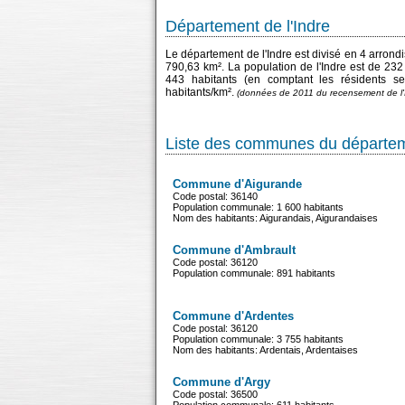
Département de l'Indre
Le département de l'Indre est divisé en 4 arron
790,63 km². La population de l'Indre est de 232
443 habitants (en comptant les résidents 
habitants/km².
(données de 2011 du recensement de l
Liste des communes du départeme
Commune d'Aigurande
Code postal: 36140
Population communale: 1 600 habitants
Nom des habitants: Aigurandais, Aigurandaises
Commune d'Ambrault
Code postal: 36120
Population communale: 891 habitants
Commune d'Ardentes
Code postal: 36120
Population communale: 3 755 habitants
Nom des habitants: Ardentais, Ardentaises
Commune d'Argy
Code postal: 36500