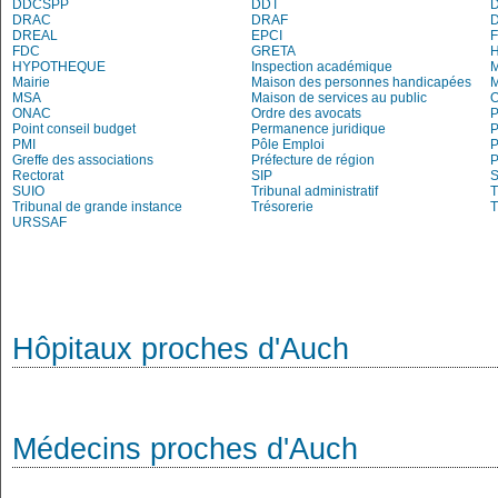
DDCSPP
DDT
DRAC
DRAF
DREAL
EPCI
FDC
GRETA
H
HYPOTHEQUE
Inspection académique
Mairie
Maison des personnes handicapées
M
MSA
Maison de services au public
O
ONAC
Ordre des avocats
P
Point conseil budget
Permanence juridique
P
PMI
Pôle Emploi
P
Greffe des associations
Préfecture de région
P
Rectorat
SIP
S
SUIO
Tribunal administratif
T
Tribunal de grande instance
Trésorerie
T
URSSAF
Hôpitaux proches d'Auch
Médecins proches d'Auch