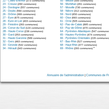
22 - Côtes-d'Armor
55 - Meuse
(373 communes)
(500 communes)
23 - Creuse
56 - Morbihan
(260 communes)
(261 communes)
24 - Dordogne
57 - Moselle
(557 communes)
(730 communes)
25 - Doubs
58 - Nièvre
(594 communes)
(312 communes)
26 - Drôme
59 - Nord
(369 communes)
(650 communes)
27 - Eure
60 - Oise
(675 communes)
(693 communes)
28 - Eure-et-Loir
61 - Orne
(403 communes)
(505 communes)
29 - Finistère
62 - Pas-de-Calais
(283 communes)
(895 communes)
2A - Corse-du-Sud
63 - Puy-de-Dôme
(124 communes)
(470 communes)
2B - Haute-Corse
64 - Pyrénées-Atlantiques
(236 communes)
(547 communes
30 - Gard
65 - Hautes-Pyrénées
(353 communes)
(474 communes)
31 - Haute-Garonne
66 - Pyrénées-Orientales
(589 communes)
(226 communes
32 - Gers
67 - Bas-Rhin
(463 communes)
(527 communes)
33 - Gironde
68 - Haut-Rhin
(542 communes)
(377 communes)
*
34 - Hérault
69 - Rhône
(343 communes)
(293 communes)
Annuaire de l'administration
|
Communes de Fr