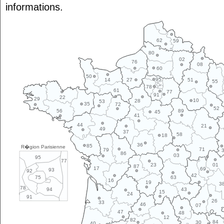
informations.
62
59
80
02
76
08
60
50
95
14
27
51
55
78
61
77
91
22
29
10
28
53
35
72
52
89
56
45
41
44
21
49
37
58
18
36
85
R�gion Parisienne
71
79
86
03
95
77
01
23
87
17
69
93
92
42
63
75
16
19
3
78
43
94
15
24
91
26
33
46
07
47
48
12
82
84
30
40