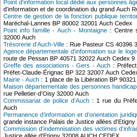
Point d'information local dédié aux personnes âg
d'information et de coordination du grand Auch
Centre de gestion de la fonction publique territo
Maréchal-Lannes BP 80002 32001 Auch Cedex
Point info famille - Auch - Montaigne
: Centre 
32000 Auch
Trésorerie d'Auch-Ville
: Rue Pasteur CS 40396 
Agence départementale d'information sur le log
route de Pessan BP 40571 32022 Auch Cedex 9
Greffe des associations - Gers - Auch
: Préfec
Préfet-Claude-Érignac BP 322 32007 Auch Cede
Mairie - Auch
: 1 place de la Libération BP 903
Maison départementale des personnes handica
rue Pelletier-d'Oisy 32000 Auch
Commissariat de police d'Auch
: 1 rue du Préf
Auch
Permanence d’information et d’orientation juridi
grande instance Palais de Justice allées d'Etig
Commission d'indemnisation des victimes d'infra
Justice allée d'Etigny 32008 AUCH CEDEX