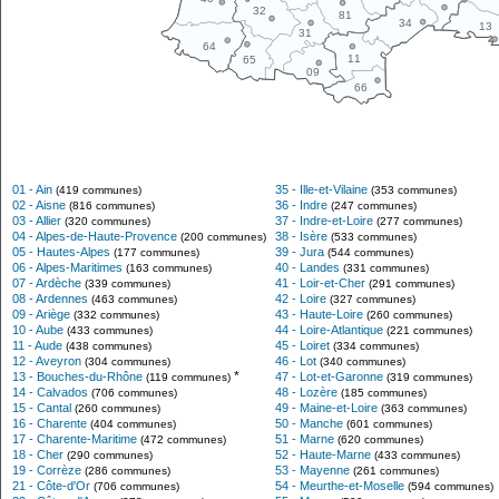
32
81
34
13
31
64
11
65
09
66
01 - Ain
35 - Ille-et-Vilaine
(419 communes)
(353 communes)
02 - Aisne
36 - Indre
(816 communes)
(247 communes)
03 - Allier
37 - Indre-et-Loire
(320 communes)
(277 communes)
04 - Alpes-de-Haute-Provence
38 - Isère
(200 communes)
(533 communes)
05 - Hautes-Alpes
39 - Jura
(177 communes)
(544 communes)
06 - Alpes-Maritimes
40 - Landes
(163 communes)
(331 communes)
07 - Ardèche
41 - Loir-et-Cher
(339 communes)
(291 communes)
08 - Ardennes
42 - Loire
(463 communes)
(327 communes)
09 - Ariège
43 - Haute-Loire
(332 communes)
(260 communes)
10 - Aube
44 - Loire-Atlantique
(433 communes)
(221 communes)
11 - Aude
45 - Loiret
(438 communes)
(334 communes)
12 - Aveyron
46 - Lot
(304 communes)
(340 communes)
*
13 - Bouches-du-Rhône
47 - Lot-et-Garonne
(119 communes)
(319 communes)
14 - Calvados
48 - Lozère
(706 communes)
(185 communes)
15 - Cantal
49 - Maine-et-Loire
(260 communes)
(363 communes)
16 - Charente
50 - Manche
(404 communes)
(601 communes)
17 - Charente-Maritime
51 - Marne
(472 communes)
(620 communes)
18 - Cher
52 - Haute-Marne
(290 communes)
(433 communes)
19 - Corrèze
53 - Mayenne
(286 communes)
(261 communes)
21 - Côte-d'Or
54 - Meurthe-et-Moselle
(706 communes)
(594 communes)