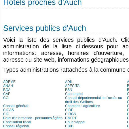
Hôtels proches d'Auch
Services publics d'Auch
Voici la liste des services publics d'Auch. C
administration de la liste ci-dessous pour a
informations: adresse, horaires d'ouverture
adresse du site web, informations géographiques.
Types administrations rattachées à la commune 
ADEME
ADIL
ANAH
APECITA
B
BAV
BSN
B
CAF
Cap emploi
CCI
Conseil départemental de l'accès au
droit des Yvelines
C
Conseil général
Chambre d'agriculture
C
CICAS
CIDF
C
CIO
CIRGN
C
Point d'information - personnes âgées
CNFPT
C
Conciliateur fiscal
Cour d'appel
Conseil régional
CRIB