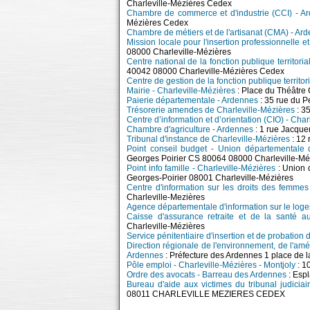
Charleville-Mézières Cedex
Chambre de commerce et d'industrie (CCI) - A
Mézières Cedex
Chambre de métiers et de l'artisanat (CMA) - Ar
Mission locale pour l'insertion professionnelle e
08000 Charleville-Mézières
Centre national de la fonction publique territo
40042 08000 Charleville-Mézières Cedex
Centre de gestion de la fonction publique territor
Mairie - Charleville-Mézières
: Place du Théâtre
Paierie départementale - Ardennes
: 35 rue du P
Trésorerie amendes de Charleville-Mézières
: 3
Centre d’information et d’orientation (CIO) - Cha
Chambre d'agriculture - Ardennes
: 1 rue Jacqu
Tribunal d'instance de Charleville-Mézières
: 12
Point conseil budget - Union départementale 
Georges Poirier CS 80064 08000 Charleville-Mé
Point info famille - Charleville-Mézières
: Union 
Georges-Poirier 08001 Charleville-Mézières
Centre d'information sur les droits des femmes
Charleville-Mezières
Agence départementale d'information sur le log
Caisse d'assurance retraite et de la santé au
Charleville-Mézières
Service pénitentiaire d'insertion et de probation
Direction régionale de l'environnement, de l'a
Ardennes
: Préfecture des Ardennes 1 place de l
Pôle emploi - Charleville-Mézières - Montjoly
: 1
Ordre des avocats - Barreau des Ardennes
: Espl
Bureau d'aide aux victimes du tribunal judiciai
08011 CHARLEVILLE MEZIERES CEDEX