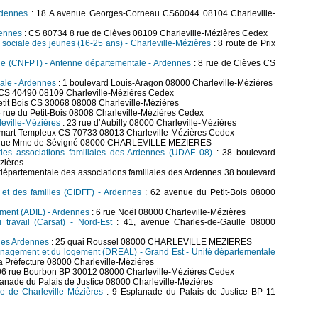
rdennes
: 18 A avenue Georges-Corneau CS60044 08104 Charleville-
dennes
: CS 80734 8 rue de Clèves 08109 Charleville-Mézières Cedex
t sociale des jeunes (16-25 ans) - Charleville-Mézières
: 8 route de Prix
riale (CNFPT) - Antenne départementale - Ardennes
: 8 rue de Clèves CS
iale - Ardennes
: 1 boulevard Louis-Aragon 08000 Charleville-Mézières
 CS 40490 08109 Charleville-Mézières Cedex
etit Bois CS 30068 08008 Charleville-Mézières
5 rue du Petit-Bois 08008 Charleville-Mézières Cedex
rleville-Mézières
: 23 rue d’Aubilly 08000 Charleville-Mézières
emart-Templeux CS 70733 08013 Charleville-Mézières Cedex
 rue Mme de Sévigné 08000 CHARLEVILLE MEZIERES
des associations familiales des Ardennes (UDAF 08)
: 38 boulevard
zières
départementale des associations familiales des Ardennes 38 boulevard
 et des familles (CIDFF) - Ardennes
: 62 avenue du Petit-Bois 08000
ement (ADIL) - Ardennes
: 6 rue Noël 08000 Charleville-Mézières
 travail (Carsat) - Nord-Est
: 41, avenue Charles-de-Gaulle 08000
 des Ardennes
: 25 quai Roussel 08000 CHARLEVILLE MEZIERES
ménagement et du logement (DREAL) - Grand Est - Unité départementale
a Préfecture 08000 Charleville-Mézières
06 rue Bourbon BP 30012 08000 Charleville-Mézières Cedex
anade du Palais de Justice 08000 Charleville-Mézières
re de Charleville Mézières
: 9 Esplanade du Palais de Justice BP 11