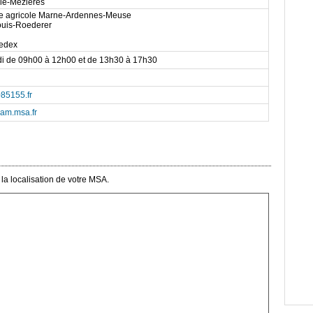
lle-Mézières
ale agricole Marne-Ardennes-Meuse
ouis-Roederer
edex
di de 09h00 à 12h00 et de 13h30 à 17h30
85155.fr
am.msa.fr
la localisation de votre MSA.