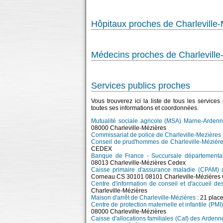
Hôpitaux proches de Charleville
Médecins proches de Charleville
Services publics proches
Vous trouverez ici la liste de tous les service
toutes ses informations et coordonnées.
Mutualité sociale agricole (MSA) Marne-Ardenn
08000 Charleville-Mézières
Commissariat de police de Charleville-Mezières
Conseil de prud'hommes de Charleville-Mézièr
CEDEX
Banque de France - Succursale départementale
08013 Charleville-Mézières Cedex
Caisse primaire d'assurance maladie (CPAM) d
Corneau CS 30101 08101 Charleville-Mézières
Centre d'information de conseil et d'accueil de
Charleville-Mézières
Maison d'arrêt de Charleville-Mézières
: 21 pla
Centre de protection maternelle et infantile (PMI
08000 Charleville-Mézières
Caisse d'allocations familiales (Caf) des Ardenn