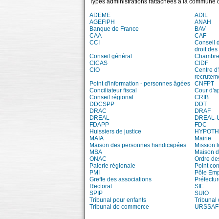
Types administrations rattachées à la commune d
ADEME
ADIL
AGEFIPH
ANAH
Banque de France
BAV
CAA
CAF
CCI
Conseil 
droit des
Conseil général
Chambre 
CICAS
CIDF
CIO
Centre d'
recrutem
Point d'information - personnes âgées
CNFPT
Conciliateur fiscal
Cour d'a
Conseil régional
CRIB
DDCSPP
DDT
DRAC
DRAF
DREAL
DREAL-
FDAPP
FDC
Huissiers de justice
HYPOT
MAIA
Mairie
Maison des personnes handicapées
Mission 
MSA
Maison d
ONAC
Ordre de
Paierie régionale
Point con
PMI
Pôle Emp
Greffe des associations
Préfectur
Rectorat
SIE
SPIP
SUIO
Tribunal pour enfants
Tribunal
Tribunal de commerce
URSSAF