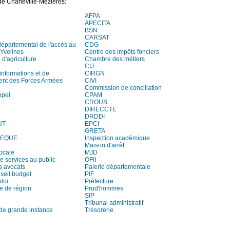
e Charleville-Mézières:
AFPA
APECITA
BSN
CARSAT
départemental de l'accès au
CDG
 Yvelines
Centre des impôts fonciers
d'agriculture
Chambre des métiers
CIJ
informations et de
CIRGN
ent des Forces Armées
CIVI
Commission de conciliation
ppel
CPAM
CROUS
DIRECCTE
DRDDI
UT
EPCI
GRETA
HEQUE
Inspection académique
Maison d'arrêt
locale
MJD
e services au public
OFII
s avocats
Paierie départementale
seil budget
PIF
loi
Préfecture
e de région
Prud'hommes
SIP
Tribunal administratif
 de grande instance
Trésorerie