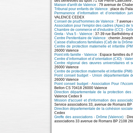
des bénévoles du sport 71 rue Pierre-Latécoère
Maison d'arrêt de Valence
: 79 avenue de Chab
Tribunal pour enfants de Valence
: place du Pa
Permanence d’information et d’orientation ju
VALENCE CEDEX
Conseil de prud'hommes de Valence
: 7 avenue
Association pour l'emploi des cadres (Apec) de 
Chambre de commerce et d'industrie (CCI) - Dr
Greta - Viva 5 - Valence
: 37-39 rue Barthélémy-
Centre Penitentiaire de Valence
: chemin Josep
Caisse d'allocations familiales (Caf) de la Drôm
Centre de protection maternelle et infantile (P
26000 Valence
Point info famille - Valence
: Espace familles du
Centre d’information et d’orientation (CIO) - Val
Centre régional des œuvres universitaires et
26000 Valence
Centre de protection maternelle et infantile (PMI
Point conseil budget - Union départementale d
26000 Valence
Point conseil budget - Association Pour l'Acco
Bellon CS 70418 26000 Valence
Direction départementale de la protection de
Valence Cedex 9
Mission d'accueil et d'information des associat
Service associations 33, avenue de Romans B
Direction départementale de la cohésion socia
Cedex
Greffe des associations - Drôme (Valence)
: Dir
associations 33 avenue de Romans BP 2108 26