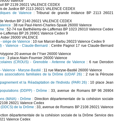
 26000 Valence
euil BP 2139 26021 VALENCE CEDEX
lais de Justice BP 2113 26021 VALENCE CEDEX
ridiques de Valence
: Tribunal de grande instance BP 2113 26021
 de Verdun BP 2140 26021 VALENCE CEDEX
Valence
: 38 rue Paul-Henri-Charles-Spaak 26000 Valence
ôme
: 52-74 rue Barthélemy-de-Laffemas BP 1023 26010 Valence Cedex
de-Laffemas BP 26 26901 Valence Cedex 9
h Astier 26000 VALENCE
e - siège de Valence
: 10 rue Marcel-Barbu 26023 Valence Cedex 9
MI) - Valence - Claude-Bernard
: Centre Pagnol 17 rue Claude-Bernard
 Polygone 20 avenue de l’Yser 26000 Valence
ence
: 3 place Alain-Fournier 26000 Valence
 scolaires (CROUS) - Grenoble - Antenne de Valence
: 6 rue Derodon
) - Valence - Maryse-Bastié
: 11 rue Maryse-Bastié 26000 Valence
es associations familiales de la Drôme (UDAF 26)
: 2 rue la Pérouse
mpagnement et la Réadaptation de l'Individu (PARI 26)
: 10 place Jean
s populations (DDPP) - Drôme
: 33, avenue de Romans BP 96 26904
ions (MAIA) - Drôme
: Direction départementale de la cohésion sociale
P 2108 26021 Valence Cedex
le (DDCS) de la Drôme
: 33, avenue de Romans BP 2108 26021 Valence
ection départementale de la cohésion sociale de la Drôme Service des
021 Valence Cedex