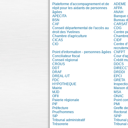
Plateforme d'accompagnement et de
ADEME
répit pour les aidants de personnes
AFPA
âgées
ANAH
APECITA
Banque 
BSN
Bureau 
CAF
CARSAT
Conseil départemental de l'accès au
CDG
droit des Yvelines
Centre pé
Chambre d'agriculture
Chambre 
CICAS
CIDF
CIO
Centre d'
recrutem
Point d'information - personnes âgées
CNFPT
Conciliateur fiscal
Cour d'a
Conseil régional
Crédit m
CROUS
DDCS
DDT
DIRECC
DRAF
DRDDI
DREAL-UT
EPCI
FDC
GRETA
HYPOTHEQUE
Inspecti
Mairie
Maison d
MJD
MSA
OFII
ONAC
Paierie régionale
Point con
PIF
PMI
Préfecture
Greffe de
Prud'hommes
Rectorat
SIP
SPIP
Tribunal administratif
Tribunal 
Trésorerie
Tribunal