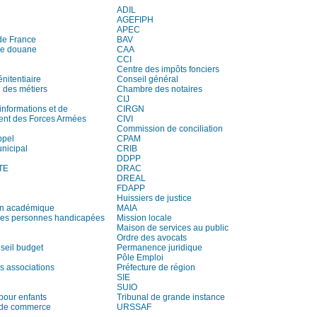
ADIL
AGEFIPH
APEC
de France
BAV
de douane
CAA
CCI
Centre des impôts fonciers
nitentiaire
Conseil général
des métiers
Chambre des notaires
CIJ
informations et de
CIRGN
ent des Forces Armées
CIVI
Commission de conciliation
ppel
CPAM
unicipal
CRIB
DDPP
TE
DRAC
DREAL
FDAPP
Huissiers de justice
on académique
MAIA
es personnes handicapées
Mission locale
Maison de services au public
Ordre des avocats
seil budget
Permanence juridique
Pôle Emploi
s associations
Préfecture de région
SIE
SUIO
pour enfants
Tribunal de grande instance
 de commerce
URSSAF