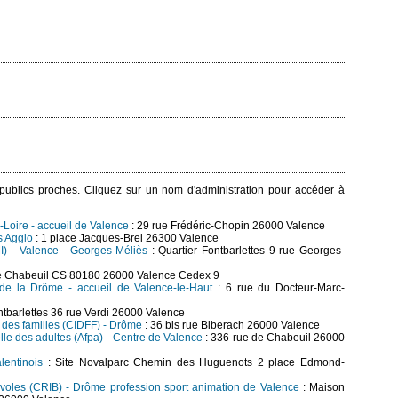
s publics proches. Cliquez sur un nom d'administration pour accéder à
Loire - accueil de Valence
: 29 rue Frédéric-Chopin 26000 Valence
s Agglo
: 1 place Jacques-Brel 26300 Valence
MI) - Valence - Georges-Méliès
: Quartier Fontbarlettes 9 rue Georges-
e Chabeuil CS 80180 26000 Valence Cedex 9
de la Drôme - accueil de Valence-le-Haut
: 6 rue du Docteur-Marc-
ntbarlettes 36 rue Verdi 26000 Valence
t des familles (CIDFF) - Drôme
: 36 bis rue Biberach 26000 Valence
lle des adultes (Afpa) - Centre de Valence
: 336 rue de Chabeuil 26000
lentinois
: Site Novalparc Chemin des Huguenots 2 place Edmond-
évoles (CRIB) - Drôme profession sport animation de Valence
: Maison