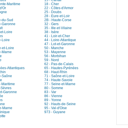
ados
15 - Cantal
ente-Maritime
18 - Cher
d'Or
22 - Côtes-d'Armor
ogne
25 - Doubs
28 - Eure-et-Loir
e-du-Sud
2B - Haute-Corse
e-Garonne
32 - Gers
lt
35 - Ille-et-Vilaine
-et-Loire
38 - Isère
es
41 - Loir-et-Cher
e-Loire
44 - Loire-Atlantique
47 - Lot-et-Garonne
-et-Loire
50 - Manche
e-Marne
53 - Mayenne
e
56 - Morbihan
e
59 - Nord
62 - Pas-de-Calais
nées-Atlantiques
65 - Hautes-Pyrénées
Rhin
68 - Haut-Rhin
e-Saône
71 - Saône-et-Loire
ie
74 - Haute-Savoie
e-Maritime
77 - Seine-et-Marne
-Sèvres
80 - Somme
-et-Garonne
83 - Var
ée
86 - Vienne
es
89 - Yonne
nne
92 - Hauts-de-Seine
de-Marne
95 - Val-d'Oise
tinique
973 - Guyane
otte