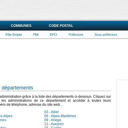
COMMUNES
CODE POSTAL
Pôle-Emploi
PMI
EPCI
Préfecture
Sous-préfecture
r départements
dministration grâce à la liste des départements ci-dessous. Cliquez sur
les administrations de ce département et accéder à toutes leurs
éro de téléphone, adresse du site web...
03 - Allier
es-Alpes
06 - Alpes-Maritimes
nnes
09 - Ariège
12 - Aveyron