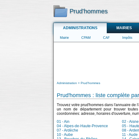
Prud'hommes
ADMINISTRATIONS
MAIRIES
Mairie
CPAM
CAF
Impôts
Administration
Prud'hommes
Prud'hommes : liste complète pa
Trouvez votre prud'hommes dans l'annuaire de l'a
un nom de département pour trouver toutes 
coordonnées: adresse, horaires d'ouverture, num
01 - Ain
02 - Aisne
04 - Alpes-de-Haute-Provence
05 - Haut
07 - Ardèche
08 - Arde
10 - Aube
11 - Aude