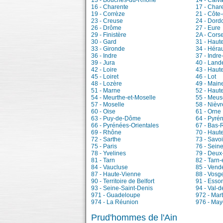
13 - Bouches-du-Rhône
14 - Calv
16 - Charente
17 - Char
19 - Corrèze
21 - Côte-
23 - Creuse
24 - Dord
26 - Drôme
27 - Eure
29 - Finistère
2A - Cors
30 - Gard
31 - Haut
33 - Gironde
34 - Hérau
36 - Indre
37 - Indre
39 - Jura
40 - Land
42 - Loire
43 - Haut
45 - Loiret
46 - Lot
48 - Lozère
49 - Maine
51 - Marne
52 - Haut
54 - Meurthe-et-Moselle
55 - Meus
57 - Moselle
58 - Nièvr
60 - Oise
61 - Orne
63 - Puy-de-Dôme
64 - Pyré
66 - Pyrénées-Orientales
67 - Bas-
69 - Rhône
70 - Haut
72 - Sarthe
73 - Savo
75 - Paris
76 - Sein
78 - Yvelines
79 - Deux
81 - Tarn
82 - Tarn
84 - Vaucluse
85 - Vend
87 - Haute-Vienne
88 - Vosg
90 - Territoire de Belfort
91 - Esso
93 - Seine-Saint-Denis
94 - Val-
971 - Guadeloupe
972 - Mar
974 - La Réunion
976 - May
Prud'hommes de l'Ain