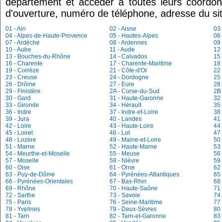
département et accéder à toutes leurs coordon
d'ouverture, numéro de téléphone, adresse du sit
01 - Ain
02 - Aisne
03 
04 - Alpes-de-Haute-Provence
05 - Hautes-Alpes
06 
07 - Ardèche
08 - Ardennes
09 
10 - Aube
11 - Aude
12 
13 - Bouches-du-Rhône
14 - Calvados
15 
16 - Charente
17 - Charente-Maritime
18 
19 - Corrèze
21 - Côte-d'Or
22 
23 - Creuse
24 - Dordogne
25
26 - Drôme
27 - Eure
28 
29 - Finistère
2A - Corse-du-Sud
2B
30 - Gard
31 - Haute-Garonne
32 
33 - Gironde
34 - Hérault
35 
36 - Indre
37 - Indre-et-Loire
38 
39 - Jura
40 - Landes
41 
42 - Loire
43 - Haute-Loire
44 
45 - Loiret
46 - Lot
47 
48 - Lozère
49 - Maine-et-Loire
50
51 - Marne
52 - Haute-Marne
53
54 - Meurthe-et-Moselle
55 - Meuse
56
57 - Moselle
58 - Nièvre
59 
60 - Oise
61 - Orne
62 
63 - Puy-de-Dôme
64 - Pyrénées-Atlantiques
65
66 - Pyrénées-Orientales
67 - Bas-Rhin
68
69 - Rhône
70 - Haute-Saône
71 
72 - Sarthe
73 - Savoie
74
75 - Paris
76 - Seine-Maritime
77
78 - Yvelines
79 - Deux-Sèvres
80
81 - Tarn
82 - Tarn-et-Garonne
83 