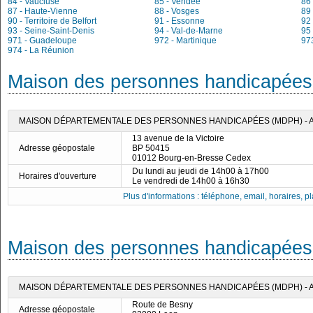
84 - Vaucluse
85 - Vendée
86
87 - Haute-Vienne
88 - Vosges
89
90 - Territoire de Belfort
91 - Essonne
92
93 - Seine-Saint-Denis
94 - Val-de-Marne
95 
971 - Guadeloupe
972 - Martinique
97
974 - La Réunion
Maison des personnes handicapées 
MAISON DÉPARTEMENTALE DES PERSONNES HANDICAPÉES (MDPH) - A
13 avenue de la Victoire
Adresse géopostale
BP 50415
01012 Bourg-en-Bresse Cedex
Du lundi au jeudi de 14h00 à 17h00
Horaires d'ouverture
Le vendredi de 14h00 à 16h30
Plus d'informations : téléphone, email, horaires, pla
Maison des personnes handicapées 
MAISON DÉPARTEMENTALE DES PERSONNES HANDICAPÉES (MDPH) - 
Route de Besny
Adresse géopostale