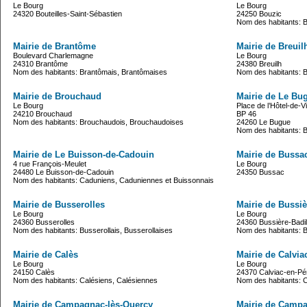
Le Bourg
Le Bourg
24320 Bouteilles-Saint-Sébastien
24250 Bouzic
Nom des habitants: B
Mairie de Brantôme
Mairie de Breuil
Boulevard Charlemagne
Le Bourg
24310 Brantôme
24380 Breuilh
Nom des habitants: Brantômais, Brantômaises
Nom des habitants: Br
Mairie de Brouchaud
Mairie de Le Bu
Le Bourg
Place de l’Hôtel-de-Vi
24210 Brouchaud
BP 46
Nom des habitants: Brouchaudois, Brouchaudoises
24260 Le Bugue
Nom des habitants: 
Mairie de Le Buisson-de-Cadouin
Mairie de Bussa
4 rue François-Meulet
Le Bourg
24480 Le Buisson-de-Cadouin
24350 Bussac
Nom des habitants: Caduniens, Caduniennes et Buissonnais
Mairie de Busserolles
Mairie de Bussiè
Le Bourg
Le Bourg
24360 Busserolles
24360 Bussière-Badil
Nom des habitants: Busserollais, Busserollaises
Nom des habitants: B
Mairie de Calès
Mairie de Calvia
Le Bourg
Le Bourg
24150 Calès
24370 Calviac-en-Pé
Nom des habitants: Calésiens, Calésiennes
Nom des habitants: C
Mairie de Campagnac-lès-Quercy
Mairie de Camp