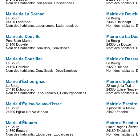
Nom des habitants: Doissacois, Doissacoises
Nom des habitants:
Mairie de La Dornac
Mairie de Douch
Le Bourg
Le Bourg
24120 Ladornac
24350 Douchapt
Nom des habitants: Ladornacois, Ladornacoises
Nom des habitants: 
Mairie de Douville
Mairie de La Do
Pont Saint-Mamet
Le Bourg
24140 Douville
24330 La Douze
Nom des habitants: Douvillois, Douvilloises
Nom des habitants: 
Mairie de Douzillac
Mairie de Dussa
Le Bourg
Le Bourg
24190 Douzillac
24270 Dussac
Nom des habitants: Douzillacois, Douzillacoises
Nom des habitants: 
Mairie d'Échourgnac
Mairie d'Église-
Le Bourg
22 rue de la Fraise
24410 Échourgnac
24380 Église-Neuve-
Nom des habitants: Echourgnacois, Echourgnacoises
Nom des habitants: N
Mairie d'Église-Neuve-d'Issac
Mairie d'Escoire
Le Bourg
1 place de la Mairie
24400 Église-Neuve-d'Issac
24420 Escoire
Mairie d'Étouars
Mairie d'Excideu
Le Bourg
Place Roger-Célérier
24360 Étouars
24160 Excideuil
Nom des habitants: Etouardais, Etouardaises
Nom des habitants: Ex