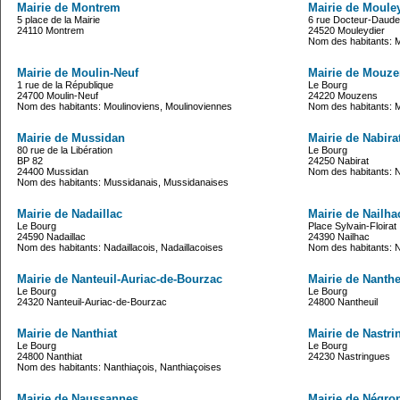
Mairie de Montrem
Mairie de Moule
5 place de la Mairie
6 rue Docteur-Daud
24110 Montrem
24520 Mouleydier
Nom des habitants: 
Mairie de Moulin-Neuf
Mairie de Mouz
1 rue de la République
Le Bourg
24700 Moulin-Neuf
24220 Mouzens
Nom des habitants: Moulinoviens, Moulinoviennes
Nom des habitants: 
Mairie de Mussidan
Mairie de Nabira
80 rue de la Libération
Le Bourg
BP 82
24250 Nabirat
24400 Mussidan
Nom des habitants: N
Nom des habitants: Mussidanais, Mussidanaises
Mairie de Nadaillac
Mairie de Nailha
Le Bourg
Place Sylvain-Floirat
24590 Nadaillac
24390 Nailhac
Nom des habitants: Nadaillacois, Nadaillacoises
Nom des habitants: N
Mairie de Nanteuil-Auriac-de-Bourzac
Mairie de Nanthe
Le Bourg
Le Bourg
24320 Nanteuil-Auriac-de-Bourzac
24800 Nantheuil
Mairie de Nanthiat
Mairie de Nastri
Le Bourg
Le Bourg
24800 Nanthiat
24230 Nastringues
Nom des habitants: Nanthiaçois, Nanthiaçoises
Mairie de Naussannes
Mairie de Négro