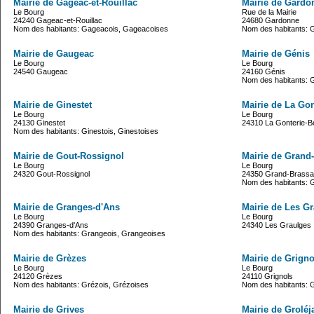
Mairie de Gageac-et-Rouillac
Mairie de Gardo
Le Bourg
Rue de la Mairie
24240 Gageac-et-Rouillac
24680 Gardonne
Nom des habitants: Gageacois, Gageacoises
Nom des habitants: 
Mairie de Gaugeac
Mairie de Génis
Le Bourg
Le Bourg
24540 Gaugeac
24160 Génis
Nom des habitants: 
Mairie de Ginestet
Mairie de La Go
Le Bourg
Le Bourg
24130 Ginestet
24310 La Gonterie-B
Nom des habitants: Ginestois, Ginestoises
Mairie de Gout-Rossignol
Mairie de Grand
Le Bourg
Le Bourg
24320 Gout-Rossignol
24350 Grand-Brass
Nom des habitants: 
Mairie de Granges-d'Ans
Mairie de Les G
Le Bourg
Le Bourg
24390 Granges-d'Ans
24340 Les Graulges
Nom des habitants: Grangeois, Grangeoises
Mairie de Grèzes
Mairie de Grigno
Le Bourg
Le Bourg
24120 Grèzes
24110 Grignols
Nom des habitants: Grézois, Grézoises
Nom des habitants: G
Mairie de Grives
Mairie de Groléj