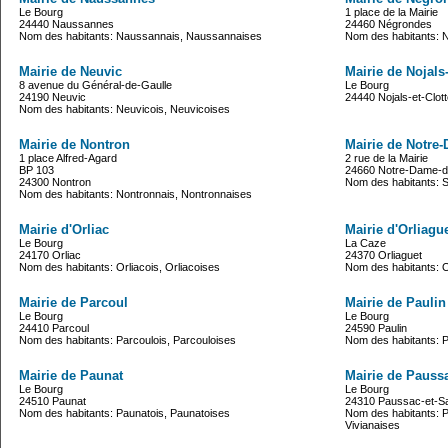
Le Bourg
1 place de la Mairie
24440 Naussannes
24460 Négrondes
Nom des habitants: Naussannais, Naussannaises
Nom des habitants: 
Mairie de Neuvic
Mairie de Nojals-
8 avenue du Général-de-Gaulle
Le Bourg
24190 Neuvic
24440 Nojals-et-Clot
Nom des habitants: Neuvicois, Neuvicoises
Mairie de Nontron
Mairie de Notre
1 place Alfred-Agard
2 rue de la Mairie
BP 103
24660 Notre-Dame-d
24300 Nontron
Nom des habitants: S
Nom des habitants: Nontronnais, Nontronnaises
Mairie d'Orliac
Mairie d'Orliagu
Le Bourg
La Caze
24170 Orliac
24370 Orliaguet
Nom des habitants: Orliacois, Orliacoises
Nom des habitants: O
Mairie de Parcoul
Mairie de Paulin
Le Bourg
Le Bourg
24410 Parcoul
24590 Paulin
Nom des habitants: Parcoulois, Parcouloises
Nom des habitants: Pa
Mairie de Paunat
Mairie de Paussa
Le Bourg
Le Bourg
24510 Paunat
24310 Paussac-et-Sa
Nom des habitants: Paunatois, Paunatoises
Nom des habitants: P
Vivianaises