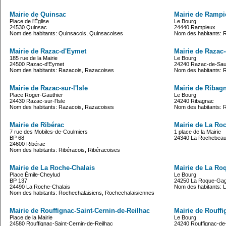
Mairie de Quinsac
Mairie de Rampi
Place de l’Église
Le Bourg
24530 Quinsac
24440 Rampieux
Nom des habitants: Quinsacois, Quinsacoises
Nom des habitants: 
Mairie de Razac-d'Eymet
Mairie de Razac
185 rue de la Mairie
Le Bourg
24500 Razac-d'Eymet
24240 Razac-de-Sau
Nom des habitants: Razacois, Razacoises
Nom des habitants: 
Mairie de Razac-sur-l'Isle
Mairie de Ribag
Place Roger-Gauthier
Le Bourg
24430 Razac-sur-l'Isle
24240 Ribagnac
Nom des habitants: Razacois, Razacoises
Nom des habitants: 
Mairie de Ribérac
Mairie de La Ro
7 rue des Mobiles-de-Coulmiers
1 place de la Mairie
BP 68
24340 La Rochebeauc
24600 Ribérac
Nom des habitants: Ribéracois, Ribéracoises
Mairie de La Roche-Chalais
Mairie de La Ro
Place Émile-Cheylud
Le Bourg
BP 137
24250 La Roque-Ga
24490 La Roche-Chalais
Nom des habitants: L
Nom des habitants: Rochechalaisiens, Rochechalaisiennes
Mairie de Rouffignac-Saint-Cernin-de-Reilhac
Mairie de Rouffi
Place de la Mairie
Le Bourg
24580 Rouffignac-Saint-Cernin-de-Reilhac
24240 Rouffignac-de