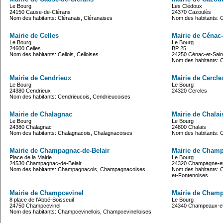
Le Bourg
Les Clédoux
24150 Cause-de-Clérans
24370 Cazoulès
Nom des habitants: Cléranais, Cléranaises
Nom des habitants: 
Mairie de Celles
Mairie de Cénac-
Le Bourg
Le Bourg
24600 Celles
BP 25
Nom des habitants: Cellois, Celloises
24250 Cénac-et-Saint
Nom des habitants: 
Mairie de Cendrieux
Mairie de Cercle
Le Bourg
Le Bourg
24380 Cendrieux
24320 Cercles
Nom des habitants: Cendrieucois, Cendrieucoises
Mairie de Chalagnac
Mairie de Chalai
Le Bourg
Le Bourg
24380 Chalagnac
24800 Chalais
Nom des habitants: Chalagnacois, Chalagnacoises
Nom des habitants: C
Mairie de Champagnac-de-Belair
Mairie de Champ
Place de la Mairie
Le Bourg
24530 Champagnac-de-Belair
24320 Champagne-et
Nom des habitants: Champagnacois, Champagnacoises
Nom des habitants: 
et-Fontenoises
Mairie de Champcevinel
Mairie de Champ
8 place de l'Abbé-Boisseuil
Le Bourg
24750 Champcevinel
24340 Champeaux-et
Nom des habitants: Champcevinellois, Champcevinelloises