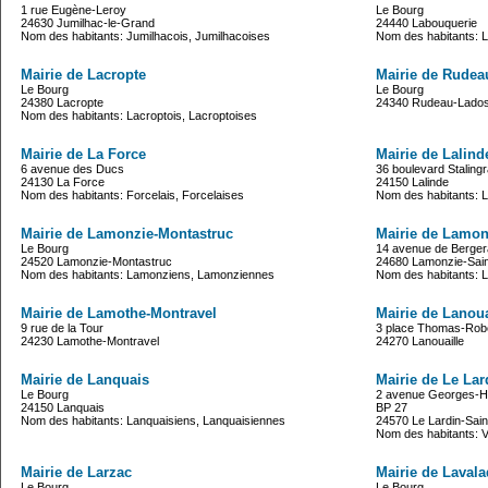
1 rue Eugène-Leroy
Le Bourg
24630 Jumilhac-le-Grand
24440 Labouquerie
Nom des habitants: Jumilhacois, Jumilhacoises
Nom des habitants: 
Mairie de Lacropte
Mairie de Rudea
Le Bourg
Le Bourg
24380 Lacropte
24340 Rudeau-Lado
Nom des habitants: Lacroptois, Lacroptoises
Mairie de La Force
Mairie de Lalind
6 avenue des Ducs
36 boulevard Staling
24130 La Force
24150 Lalinde
Nom des habitants: Forcelais, Forcelaises
Nom des habitants: L
Mairie de Lamonzie-Montastruc
Mairie de Lamon
Le Bourg
14 avenue de Berge
24520 Lamonzie-Montastruc
24680 Lamonzie-Sain
Nom des habitants: Lamonziens, Lamonziennes
Nom des habitants: 
Mairie de Lamothe-Montravel
Mairie de Lanoua
9 rue de la Tour
3 place Thomas-Rob
24230 Lamothe-Montravel
24270 Lanouaille
Mairie de Lanquais
Mairie de Le Lar
Le Bourg
2 avenue Georges-H
24150 Lanquais
BP 27
Nom des habitants: Lanquaisiens, Lanquaisiennes
24570 Le Lardin-Sain
Nom des habitants: 
Mairie de Larzac
Mairie de Laval
Le Bourg
Le Bourg