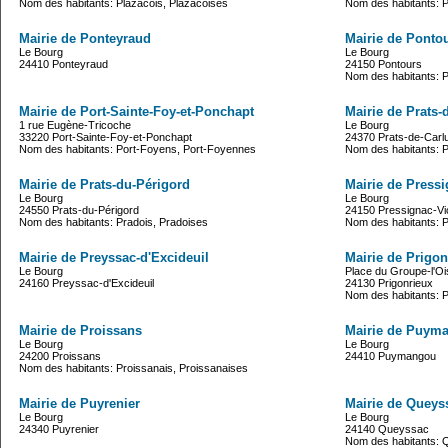
Nom des habitants: Plazacois, Plazacoises
Nom des habitants: 
Mairie de Ponteyraud
Mairie de Ponto
Le Bourg
Le Bourg
24410 Ponteyraud
24150 Pontours
Nom des habitants: P
Mairie de Port-Sainte-Foy-et-Ponchapt
Mairie de Prats-
1 rue Eugène-Tricoche
Le Bourg
33220 Port-Sainte-Foy-et-Ponchapt
24370 Prats-de-Carl
Nom des habitants: Port-Foyens, Port-Foyennes
Nom des habitants: P
Mairie de Prats-du-Périgord
Mairie de Press
Le Bourg
Le Bourg
24550 Prats-du-Périgord
24150 Pressignac-Vi
Nom des habitants: Pradois, Pradoises
Nom des habitants: P
Mairie de Preyssac-d'Excideuil
Mairie de Prigon
Le Bourg
Place du Groupe-l'O
24160 Preyssac-d'Excideuil
24130 Prigonrieux
Nom des habitants: Pr
Mairie de Proissans
Mairie de Puym
Le Bourg
Le Bourg
24200 Proissans
24410 Puymangou
Nom des habitants: Proissanais, Proissanaises
Mairie de Puyrenier
Mairie de Queys
Le Bourg
Le Bourg
24340 Puyrenier
24140 Queyssac
Nom des habitants: