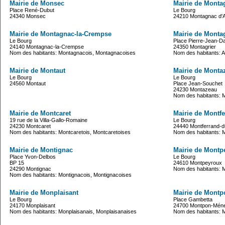
Mairie de Monsec
Mairie de Monta
Place René-Dubut
Le Bourg
24340 Monsec
24210 Montagnac d'
Mairie de Montagnac-la-Crempse
Mairie de Montag
Le Bourg
Place Pierre-Jean-Da
24140 Montagnac-la-Crempse
24350 Montagrier
Nom des habitants: Montagnacois, Montagnacoises
Nom des habitants: A
Mairie de Montaut
Mairie de Monta
Le Bourg
Le Bourg
24560 Montaut
Place Jean-Souchet
24230 Montazeau
Nom des habitants: M
Mairie de Montcaret
Mairie de Montf
19 rue de la Villa-Gallo-Romaine
Le Bourg
24230 Montcaret
24440 Montferrand-d
Nom des habitants: Montcaretois, Montcaretoises
Nom des habitants: M
Mairie de Montignac
Mairie de Montp
Place Yvon-Delbos
Le Bourg
BP 15
24610 Montpeyroux
24290 Montignac
Nom des habitants: 
Nom des habitants: Montignacois, Montignacoises
Mairie de Monplaisant
Mairie de Montp
Le Bourg
Place Gambetta
24170 Monplaisant
24700 Montpon-Méne
Nom des habitants: Monplaisanais, Monplaisanaises
Nom des habitants: 