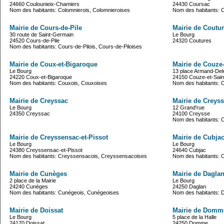
24660 Coulounieix-Chamiers
24430 Coursac
Nom des habitants: Colomnierois, Colomnieroises
Nom des habitants: 
Mairie de Cours-de-Pile
Mairie de Coutu
30 route de Saint-Germain
Le Bourg
24520 Cours-de-Pile
24320 Coutures
Nom des habitants: Cours-de-Pilois, Cours-de-Piloises
Mairie de Coux-et-Bigaroque
Mairie de Couze-
Le Bourg
13 place Armand-Del
24220 Coux-et-Bigaroque
24150 Couze-et-Sain
Nom des habitants: Couxois, Couxoises
Nom des habitants: 
Mairie de Creyssac
Mairie de Creys
Le Bourg
12 Grand'rue
24350 Creyssac
24100 Creysse
Nom des habitants: 
Mairie de Creyssensac-et-Pissot
Mairie de Cubja
Le Bourg
Le Bourg
24380 Creyssensac-et-Pissot
24640 Cubjac
Nom des habitants: Creyssensacois, Creyssensacoises
Nom des habitants: C
Mairie de Cunèges
Mairie de Dagla
2 place de la Mairie
Le Bourg
24240 Cunèges
24250 Daglan
Nom des habitants: Cunégeois, Cunégeoises
Nom des habitants: D
Mairie de Doissat
Mairie de Domm
Le Bourg
5 place de la Halle
24170 Doissat
24250 Domme