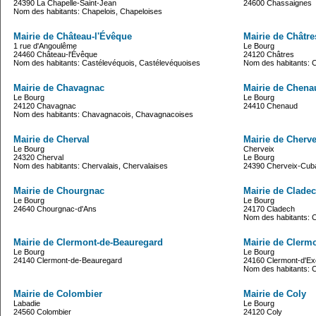
24390 La Chapelle-Saint-Jean
24600 Chassaignes
Nom des habitants: Chapelois, Chapeloises
Mairie de Château-l'Évêque
Mairie de Châtre
1 rue d'Angoulême
Le Bourg
24460 Château-l'Évêque
24120 Châtres
Nom des habitants: Castélevéquois, Castélevéquoises
Nom des habitants: C
Mairie de Chavagnac
Mairie de Chena
Le Bourg
Le Bourg
24120 Chavagnac
24410 Chenaud
Nom des habitants: Chavagnacois, Chavagnacoises
Mairie de Cherval
Mairie de Cherv
Le Bourg
Cherveix
24320 Cherval
Le Bourg
Nom des habitants: Chervalais, Chervalaises
24390 Cherveix-Cub
Mairie de Chourgnac
Mairie de Clade
Le Bourg
Le Bourg
24640 Chourgnac-d'Ans
24170 Cladech
Nom des habitants: 
Mairie de Clermont-de-Beauregard
Mairie de Clermo
Le Bourg
Le Bourg
24140 Clermont-de-Beauregard
24160 Clermont-d'Exc
Nom des habitants: C
Mairie de Colombier
Mairie de Coly
Labadie
Le Bourg
24560 Colombier
24120 Coly