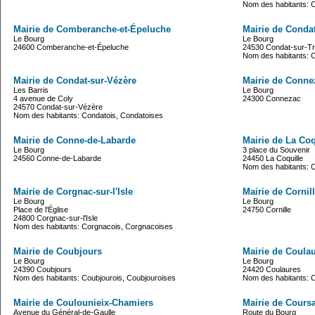
Nom des habitants: C
Mairie de Comberanche-et-Épeluche
Mairie de Condat
Le Bourg
Le Bourg
24600 Comberanche-et-Épeluche
24530 Condat-sur-Tr
Nom des habitants: 
Mairie de Condat-sur-Vézère
Mairie de Conne
Les Barris
Le Bourg
4 avenue de Coly
24300 Connezac
24570 Condat-sur-Vézère
Nom des habitants: Condatois, Condatoises
Mairie de Conne-de-Labarde
Mairie de La Coq
Le Bourg
3 place du Souvenir
24560 Conne-de-Labarde
24450 La Coquille
Nom des habitants: C
Mairie de Corgnac-sur-l'Isle
Mairie de Cornil
Le Bourg
Le Bourg
Place de l'Église
24750 Cornille
24800 Corgnac-sur-l'Isle
Nom des habitants: Corgnacois, Corgnacoises
Mairie de Coubjours
Mairie de Coula
Le Bourg
Le Bourg
24390 Coubjours
24420 Coulaures
Nom des habitants: Coubjourois, Coubjouroises
Nom des habitants: C
Mairie de Coulounieix-Chamiers
Mairie de Cours
Avenue du Général-de-Gaulle
Route du Bourg