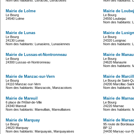
Nom des habitants: Lioracois, Lioracoises
Nom des habitants: Li
Mairie de Lolme
Mairie de Loube
Le Bourg
Le Bourg
24540 Lolme
24550 Loubejac
Nom des habitants: L
Mairie de Lunas
Mairie de Lusig
Le Bourg
Le Bourg
24130 Lunas
24320 Lusignac
Nom des habitants: Lunasiens, Lunasiennes
Nom des habitants: L
Mairie de Lussas-et-Nontronneau
Mairie de Manau
Le Bourg
Le Bourg
24300 Lussas-et-Nontronneau
24620 Manaurie
Nom des habitants: 
Mairie de Manzac-sur-Vern
Mairie de Marcil
Le Bourg
Le Bourg de Saint-Qu
24110 Manzac-sur-Vern
24200 Marcillac-Sain
Nom des habitants: Manzacois, Manzacoises
Nom des habitants: M
Mairie de Mareuil
Mairie de Marna
6 place de l'Hôtel-de-Ville
Le Bourg
24340 Mareuil
24220 Marnac
Nom des habitants: Mareuillais, Mareuillaises
Nom des habitants: 
Mairie de Marquay
Mairie de Marsac-
Le Bourg
95 route de Bordeau
24620 Marquay
BP 12
Nom des habitants: Marquayais, Marquayaises
24430 Marsac-sur-l'I