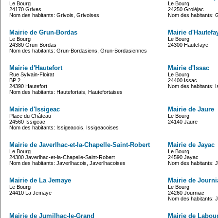
Le Bourg
Le Bourg
24170 Grives
24250 Groléjac
Nom des habitants: Grivois, Grivoises
Nom des habitants: G
Mairie de Grun-Bordas
Mairie d'Hautefa
Le Bourg
Le Bourg
24380 Grun-Bordas
24300 Hautefaye
Nom des habitants: Grun-Bordasiens, Grun-Bordasiennes
Mairie d'Hautefort
Mairie d'Issac
Rue Sylvain-Floirat
Le Bourg
BP 2
24400 Issac
24390 Hautefort
Nom des habitants: I
Nom des habitants: Hautefortais, Hautefortaises
Mairie d'Issigeac
Mairie de Jaure
Place du Château
Le Bourg
24560 Issigeac
24140 Jaure
Nom des habitants: Issigeacois, Issigeacoises
Mairie de Javerlhac-et-la-Chapelle-Saint-Robert
Mairie de Jayac
Le Bourg
Le Bourg
24300 Javerlhac-et-la-Chapelle-Saint-Robert
24590 Jayac
Nom des habitants: Javerlhacois, Javerlhacoises
Nom des habitants: 
Mairie de La Jemaye
Mairie de Journi
Le Bourg
Le Bourg
24410 La Jemaye
24260 Journiac
Nom des habitants: J
Mairie de Jumilhac-le-Grand
Mairie de Labou