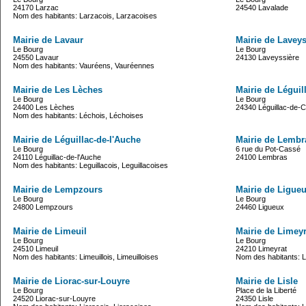
24170 Larzac
24540 Lavalade
Nom des habitants: Larzacois, Larzacoises
Mairie de Lavaur
Mairie de Laveys
Le Bourg
Le Bourg
24550 Lavaur
24130 Laveyssière
Nom des habitants: Vauréens, Vauréennes
Mairie de Les Lèches
Mairie de Léguil
Le Bourg
Le Bourg
24400 Les Lèches
24340 Léguillac-de-C
Nom des habitants: Léchois, Léchoises
Mairie de Léguillac-de-l'Auche
Mairie de Lembr
Le Bourg
6 rue du Pot-Cassé
24110 Léguillac-de-l'Auche
24100 Lembras
Nom des habitants: Leguillacois, Leguillacoises
Mairie de Lempzours
Mairie de Ligue
Le Bourg
Le Bourg
24800 Lempzours
24460 Ligueux
Mairie de Limeuil
Mairie de Limeyr
Le Bourg
Le Bourg
24510 Limeuil
24210 Limeyrat
Nom des habitants: Limeuillois, Limeuilloises
Nom des habitants: L
Mairie de Liorac-sur-Louyre
Mairie de Lisle
Le Bourg
Place de la Liberté
24520 Liorac-sur-Louyre
24350 Lisle