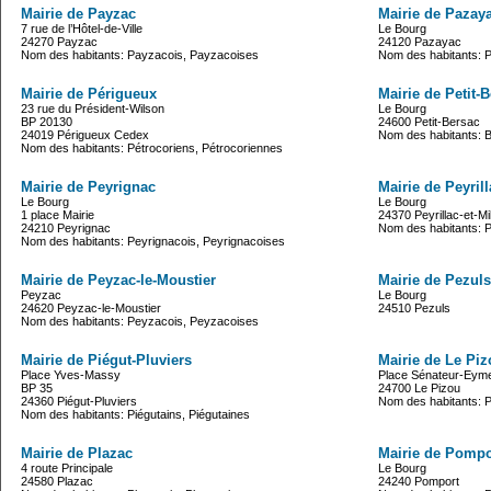
Mairie de Payzac
Mairie de Pazay
7 rue de l’Hôtel-de-Ville
Le Bourg
24270 Payzac
24120 Pazayac
Nom des habitants: Payzacois, Payzacoises
Nom des habitants: 
Mairie de Périgueux
Mairie de Petit-
23 rue du Président-Wilson
Le Bourg
BP 20130
24600 Petit-Bersac
24019 Périgueux Cedex
Nom des habitants: 
Nom des habitants: Pétrocoriens, Pétrocoriennes
Mairie de Peyrignac
Mairie de Peyrill
Le Bourg
Le Bourg
1 place Mairie
24370 Peyrillac-et-Mi
24210 Peyrignac
Nom des habitants: Pe
Nom des habitants: Peyrignacois, Peyrignacoises
Mairie de Peyzac-le-Moustier
Mairie de Pezuls
Peyzac
Le Bourg
24620 Peyzac-le-Moustier
24510 Pezuls
Nom des habitants: Peyzacois, Peyzacoises
Mairie de Piégut-Pluviers
Mairie de Le Pi
Place Yves-Massy
Place Sénateur-Eym
BP 35
24700 Le Pizou
24360 Piégut-Pluviers
Nom des habitants: P
Nom des habitants: Piégutains, Piégutaines
Mairie de Plazac
Mairie de Pompo
4 route Principale
Le Bourg
24580 Plazac
24240 Pomport