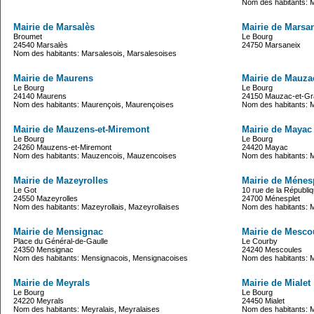
Nom des habitants: 
Mairie de Marsalès
Mairie de Marsa
Broumet
Le Bourg
24540 Marsalès
24750 Marsaneix
Nom des habitants: Marsalesois, Marsalesoises
Mairie de Maurens
Mairie de Mauza
Le Bourg
Le Bourg
24140 Maurens
24150 Mauzac-et-Gr
Nom des habitants: Maurençois, Maurençoises
Nom des habitants: 
Mairie de Mauzens-et-Miremont
Mairie de Mayac
Le Bourg
Le Bourg
24260 Mauzens-et-Miremont
24420 Mayac
Nom des habitants: Mauzencois, Mauzencoises
Nom des habitants: 
Mairie de Mazeyrolles
Mairie de Ménes
Le Got
10 rue de la Républi
24550 Mazeyrolles
24700 Ménesplet
Nom des habitants: Mazeyrollais, Mazeyrollaises
Nom des habitants: 
Mairie de Mensignac
Mairie de Mesco
Place du Général-de-Gaulle
Le Courby
24350 Mensignac
24240 Mescoules
Nom des habitants: Mensignacois, Mensignacoises
Nom des habitants: 
Mairie de Meyrals
Mairie de Mialet
Le Bourg
Le Bourg
24220 Meyrals
24450 Mialet
Nom des habitants: Meyralais, Meyralaises
Nom des habitants: Mi