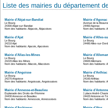
Liste des mairies du département d
Mairie d'Abjat-sur-Bandiat
Mairie d'Agonac
Le Bourg
Avenue de la Beauro
24300 Abjat-sur-Bandiat
24460 Agonac
Nom des habitants: Abjacois, Abjacoises
Nom des habitants: 
Mairie d'Ajat
Mairie d'Alles-s
Le Bourg
Le Bourg
24210 Ajat
24480 Alles-sur-Dor
Nom des habitants: Ajacois, Ajacoises
Mairie d'Allas-les-Mines
Mairie d'Allema
Le Bourg
Le Bourg
24220 Allas-les-Mines
24600 Allemans
Nom des habitants: Allacois, Allacoises
Nom des habitants: A
Mairie d'Angoisse
Mairie d'Anlhiac
Le Bourg
Le Bourg
24270 Angoisse
24160 Anlhiac
Nom des habitants: Angoissais, Angoissaises
Nom des habitants: A
Mairie d'Annesse-et-Beaulieu
Mairie d'Antonne
Esplanade des Droits-de-l'Homme
1 place André-Chaste
24430 Annesse-et-Beaulieu
24420 Antonne-et-Tr
Nom des habitants: Annessois, Annessoises
Nom des habitants: A
Mairie d'Archignac
Mairie d'Atur