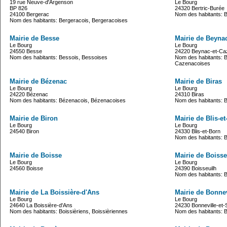
19 rue Neuve-d'Argenson
Le Bourg
BP 826
24320 Bertric-Burée
24100 Bergerac
Nom des habitants: Be
Nom des habitants: Bergeracois, Bergeracoises
Mairie de Besse
Mairie de Beyna
Le Bourg
Le Bourg
24550 Besse
24220 Beynac-et-Ca
Nom des habitants: Bessois, Bessoises
Nom des habitants: 
Cazenacoises
Mairie de Bézenac
Mairie de Biras
Le Bourg
Le Bourg
24220 Bézenac
24310 Biras
Nom des habitants: Bézenacois, Bézenacoises
Nom des habitants: B
Mairie de Biron
Mairie de Blis-e
Le Bourg
Le Bourg
24540 Biron
24330 Blis-et-Born
Nom des habitants: Bl
Mairie de Boisse
Mairie de Boisse
Le Bourg
Le Bourg
24560 Boisse
24390 Boisseuilh
Nom des habitants: B
Mairie de La Boissière-d'Ans
Mairie de Bonnev
Le Bourg
Le Bourg
24640 La Boissière-d'Ans
24230 Bonneville-et-
Nom des habitants: Boissièriens, Boissièriennes
Nom des habitants: Bo