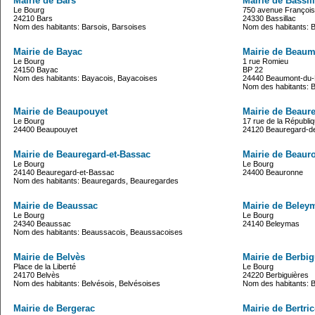
Mairie de Bars
Mairie de Bassil
Le Bourg
750 avenue François
24210 Bars
24330 Bassillac
Nom des habitants: Barsois, Barsoises
Nom des habitants: Ba
Mairie de Bayac
Mairie de Beaum
Le Bourg
1 rue Romieu
24150 Bayac
BP 22
Nom des habitants: Bayacois, Bayacoises
24440 Beaumont-du-
Nom des habitants: 
Mairie de Beaupouyet
Mairie de Beaur
Le Bourg
17 rue de la Républi
24400 Beaupouyet
24120 Beauregard-d
Mairie de Beauregard-et-Bassac
Mairie de Beaur
Le Bourg
Le Bourg
24140 Beauregard-et-Bassac
24400 Beauronne
Nom des habitants: Beauregards, Beauregardes
Mairie de Beaussac
Mairie de Beley
Le Bourg
Le Bourg
24340 Beaussac
24140 Beleymas
Nom des habitants: Beaussacois, Beaussacoises
Mairie de Belvès
Mairie de Berbig
Place de la Liberté
Le Bourg
24170 Belvès
24220 Berbiguières
Nom des habitants: Belvésois, Belvésoises
Nom des habitants: B
Mairie de Bergerac
Mairie de Bertri