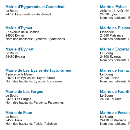
Mairie d'Eygurande-et-Gardedeuil
Mairie d'Eyliac
Le Bourg
Allée du 16-Août-194
24700 Eygurande-et-Gardedeuil
24330 Eyliac
Nom des habitants: Ey
Mairie d'Eymet
Mairie de Plaisa
27 avenue de la Bastide
Plaisance
24500 Eymet
24560 Plaisance
Nom des habitants: Eymétois, Eymétoises
Nom des habitants: P
Mairie d'Eyvirat
Mairie d'Eyzerac
Le Bourg
Le Bourg
24460 Eyvirat
24800 Eyzerac
Nom des habitants: 
Mairie de Les Eyzies-de-Tayac-Sireuil
Mairie de Fanlac
4 place de la Mairie
Le Bourg
24620 Les Eyzies-de-Tayac-Sireuil
24290 Fanlac
Nom des habitants: Eyzicois, Eyzicoises
Nom des habitants: F
Mairie de Les Farges
Mairie de Faurill
Le Bourg
Le Bourg
24290 Les Farges
24560 Faurilles
Nom des habitants: Fargiens, Fargiennes
Mairie de Faux
Mairie de Festa
Le Bourg
Le Bourg
24560 Faux
24410 Festalemps
Nom des habitants: Fallois, Falloises
Nom des habitants: Fe