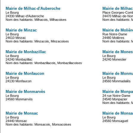
Mairie de Milhac-d'Auberoche
Mairie de Milha
Le Bourg
Place Georges-Com
24330 Milhac-d'Auberoche
24470 Milhac-de-Non
Nom des habitants: Milhacois, Milhacoises
Nom des habitants: M
Mairie de Minzac
Mairie de Molièr
Le Bourg
Rue Notre-Dame
24610 Minzac
24480 Molières
Nom des habitants: Minzacois, Minzacoises
Nom des habitants: M
Mairie de Monbazillac
Mairie de Monest
Le Bourg
Le Bourg
24240 Monbazillac
24240 Monestier
Nom des habitants: Monbazillacois, Monbazillacoises
Mairie de Monfaucon
Mairie de Monm
Le Bourg
Le Bourg
24130 Monfaucon
24560 Monmadalès
Mairie de Monmarvès
Mairie de Monpa
Le Bourg
24 rue Notre-Dame
24560 Monmarvès
24540 Monpazier
Nom des habitants: 
Mairie de Monsac
Mairie de Monsa
Le Bourg
Le Bourg
24440 Monsac
24560 Monsaguel
Nom des habitants: Monsacois, Monsacoises