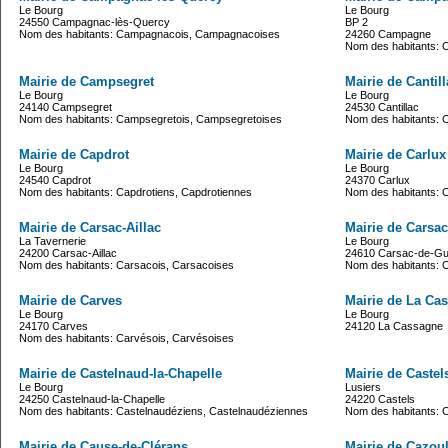
Le Bourg
Le Bourg
24550 Campagnac-lès-Quercy
BP 2
Nom des habitants: Campagnacois, Campagnacoises
24260 Campagne
Nom des habitants:
Mairie de Campsegret
Mairie de Cantill
Le Bourg
Le Bourg
24140 Campsegret
24530 Cantillac
Nom des habitants: Campsegretois, Campsegretoises
Nom des habitants: Ca
Mairie de Capdrot
Mairie de Carlux
Le Bourg
Le Bourg
24540 Capdrot
24370 Carlux
Nom des habitants: Capdrotiens, Capdrotiennes
Nom des habitants: C
Mairie de Carsac-Aillac
Mairie de Carsa
La Tavernerie
Le Bourg
24200 Carsac-Aillac
24610 Carsac-de-G
Nom des habitants: Carsacois, Carsacoises
Nom des habitants: 
Mairie de Carves
Mairie de La Ca
Le Bourg
Le Bourg
24170 Carves
24120 La Cassagne
Nom des habitants: Carvésois, Carvésoises
Mairie de Castelnaud-la-Chapelle
Mairie de Castel
Le Bourg
Lusiers
24250 Castelnaud-la-Chapelle
24220 Castels
Nom des habitants: Castelnaudéziens, Castelnaudéziennes
Nom des habitants: C
Mairie de Cause-de-Clérans
Mairie de Cazou