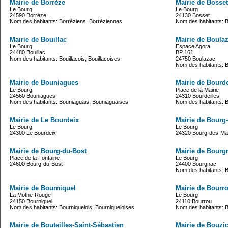
Mairie de Borrèze
Mairie de Bosset
Le Bourg
Le Bourg
24590 Borrèze
24130 Bosset
Nom des habitants: Borrèziens, Borrèziennes
Nom des habitants: B
Mairie de Bouillac
Mairie de Boula
Le Bourg
Espace Agora
24480 Bouillac
BP 161
Nom des habitants: Bouillacois, Bouillacoises
24750 Boulazac
Nom des habitants: 
Mairie de Bouniagues
Mairie de Bourde
Le Bourg
Place de la Mairie
24560 Bouniagues
24310 Bourdeilles
Nom des habitants: Bouniaguais, Bouniaguaises
Nom des habitants: Bo
Mairie de Le Bourdeix
Mairie de Bourg
Le Bourg
Le Bourg
24300 Le Bourdeix
24320 Bourg-des-Ma
Mairie de Bourg-du-Bost
Mairie de Bourg
Place de la Fontaine
Le Bourg
24600 Bourg-du-Bost
24400 Bourgnac
Nom des habitants: 
Mairie de Bourniquel
Mairie de Bourr
La Mothe-Rouge
Le Bourg
24150 Bourniquel
24110 Bourrou
Nom des habitants: Bourniquelois, Bourniqueloises
Nom des habitants: 
Mairie de Bouteilles-Saint-Sébastien
Mairie de Bouzi