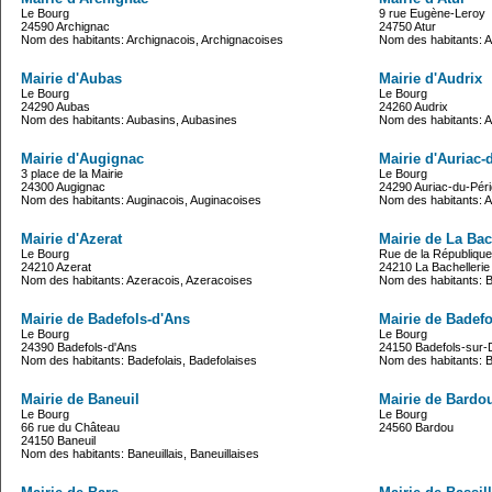
Le Bourg
9 rue Eugène-Leroy
24590 Archignac
24750 Atur
Nom des habitants: Archignacois, Archignacoises
Nom des habitants: A
Mairie d'Aubas
Mairie d'Audrix
Le Bourg
Le Bourg
24290 Aubas
24260 Audrix
Nom des habitants: Aubasins, Aubasines
Nom des habitants: A
Mairie d'Augignac
Mairie d'Auriac-
3 place de la Mairie
Le Bourg
24300 Augignac
24290 Auriac-du-Pér
Nom des habitants: Auginacois, Auginacoises
Nom des habitants: A
Mairie d'Azerat
Mairie de La Bac
Le Bourg
Rue de la République
24210 Azerat
24210 La Bachellerie
Nom des habitants: Azeracois, Azeracoises
Nom des habitants: B
Mairie de Badefols-d'Ans
Mairie de Badef
Le Bourg
Le Bourg
24390 Badefols-d'Ans
24150 Badefols-sur
Nom des habitants: Badefolais, Badefolaises
Nom des habitants: B
Mairie de Baneuil
Mairie de Bardo
Le Bourg
Le Bourg
66 rue du Château
24560 Bardou
24150 Baneuil
Nom des habitants: Baneuillais, Baneuillaises