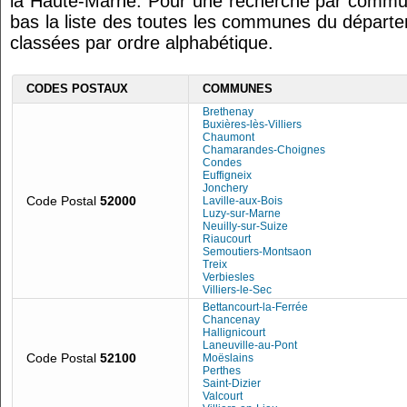
la Haute-Marne. Pour une recherche par commu
bas la liste des toutes les communes du départ
classées par ordre alphabétique.
CODES POSTAUX
COMMUNES
Brethenay
Buxières-lès-Villiers
Chaumont
Chamarandes-Choignes
Condes
Euffigneix
Jonchery
Code Postal
52000
Laville-aux-Bois
Luzy-sur-Marne
Neuilly-sur-Suize
Riaucourt
Semoutiers-Montsaon
Treix
Verbiesles
Villiers-le-Sec
Bettancourt-la-Ferrée
Chancenay
Hallignicourt
Laneuville-au-Pont
Code Postal
52100
Moëslains
Perthes
Saint-Dizier
Valcourt