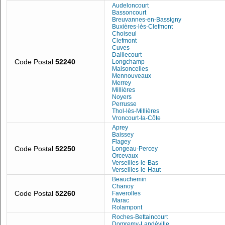
Audeloncourt
Bassoncourt
Breuvannes-en-Bassigny
Buxières-lès-Clefmont
Choiseul
Clefmont
Cuves
Daillecourt
Code Postal
52240
Longchamp
Maisoncelles
Mennouveaux
Merrey
Millières
Noyers
Perrusse
Thol-lès-Millières
Vroncourt-la-Côte
Aprey
Baissey
Flagey
Code Postal
52250
Longeau-Percey
Orcevaux
Verseilles-le-Bas
Verseilles-le-Haut
Beauchemin
Chanoy
Code Postal
52260
Faverolles
Marac
Rolampont
Roches-Bettaincourt
Domremy-Landéville