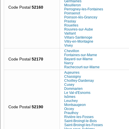
Germaines
Mouilleron
Code Postal
52160
Perrogney-les-Fontaines
Poinsenot
Poinson-lès-Grancey
Praslay
Rouelles
Rouvres-sur-Aube
Vaillant
Villars-Santenoge
Vitry-en-Montagne
Vivey
Chevillon
Fontaines-sur-Marne
Code Postal
52170
Bayard-sur-Marne
Narcy
Rachecourt-sur-Marne
Aujeurres
Chassigny
Choilley-Dardenay
Cusey
Dommarien
Le Val-d'Esnoms
Isômes
Leuchey
Montsaugeon
Code Postal
52190
Occey
Prauthoy
Rivière-les-Fosses
Saint-Broingt-le-Bois
Saint-Broingt-les-Fosses