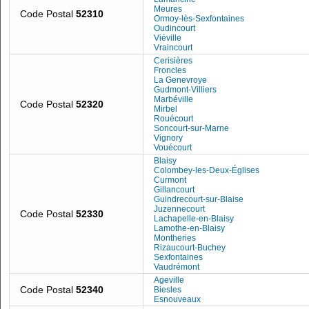
Meures
Code Postal
52310
Ormoy-lès-Sexfontaines
Oudincourt
Viéville
Vraincourt
Cerisières
Froncles
La Genevroye
Gudmont-Villiers
Marbéville
Code Postal
52320
Mirbel
Rouécourt
Soncourt-sur-Marne
Vignory
Vouécourt
Blaisy
Colombey-les-Deux-Églises
Curmont
Gillancourt
Guindrecourt-sur-Blaise
Juzennecourt
Code Postal
52330
Lachapelle-en-Blaisy
Lamothe-en-Blaisy
Montheries
Rizaucourt-Buchey
Sexfontaines
Vaudrémont
Ageville
Code Postal
52340
Biesles
Esnouveaux