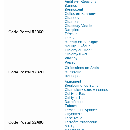
Andilly-en-Bassigny
Bannes
Bonnecourt
Celles-en-Bassigny
Changey
Charmes
Chatenay-Vaudin
Dampierre
Code Postal
52360
Frécourt
Lecey
Marcilly-en-Bassigny
Neuilly-l'Évêque
Orbigny-au-Mont
Orbigny-au-Val
Plesnoy
Poiseul
Cirfontaines-en-Azois
Code Postal
52370
Maranville
Rennepont
Aigremont
Bourbonne-les-Bains
Champigny-sous-Varennes
Coiffy-le-Bas
Coiffy-le-Haut
Damrémont
Enfonvelle
Fresnes-sur-Apance
Guyonvelle
Laneuvelle
Code Postal
52400
Larivière-Arnoncourt
Melay