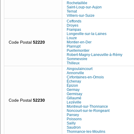
Rochetaillée
Saint-Loup-sur-Aujon
Ternat
Villiers-sur-Suize
Ceffonds
Droyes
Frampas
Longeville-sur-la-Laines
Louze
Code Postal
52220
Montier-en-Der
Planrupt
Puellemontier
Robert-Magny-Laneuville-à-Rémy
Sommevoire
Thilleux
Aingoulaincourt
Annonville
Cirfontaines-en-Ornois
Échenay
Épizon
Germay
Germisay
Gillaumé
Code Postal
52230
Lezéville
Montreuil-sur-Thonnance
Noncourt-sur-le-Rongeant
Pansey
Poissons
Sailly
Saudron
Thonnance-les-Moulins