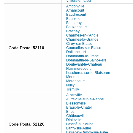
Villiers-en-Lieu
Ambonville
Arnancourt
Baudrecourt
Beurville
Blumeray
Bouzancourt
Brachay
Charmes-en-l'Angle
Charmes-la-Grande
Cirey-sur-Blaise
Code Postal
52110
Courcelles-sur-Blaise
Daillancourt
Dommartin-le-Franc
Dommartin-le-Saint-Père
Doulevant-le-Château
Flammerécourt
Leschères-sur-le-Blaiseron
Mertrud
Morancourt
Nully
Trémilly
Aizanville
Autreville-sur-la-Renne
Blessonville
Braux-le-Châtel
Bricon
Châteauvillain
Dinteville
Code Postal
52120
Laferté-sur-Aube
Lanty-sur-Aube
Latrecey-Ormoy-sur-Aube