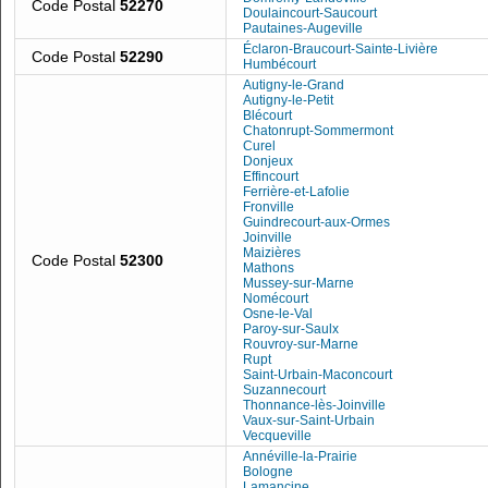
Code Postal
52270
Doulaincourt-Saucourt
Pautaines-Augeville
Éclaron-Braucourt-Sainte-Livière
Code Postal
52290
Humbécourt
Autigny-le-Grand
Autigny-le-Petit
Blécourt
Chatonrupt-Sommermont
Curel
Donjeux
Effincourt
Ferrière-et-Lafolie
Fronville
Guindrecourt-aux-Ormes
Joinville
Maizières
Code Postal
52300
Mathons
Mussey-sur-Marne
Nomécourt
Osne-le-Val
Paroy-sur-Saulx
Rouvroy-sur-Marne
Rupt
Saint-Urbain-Maconcourt
Suzannecourt
Thonnance-lès-Joinville
Vaux-sur-Saint-Urbain
Vecqueville
Annéville-la-Prairie
Bologne
Lamancine