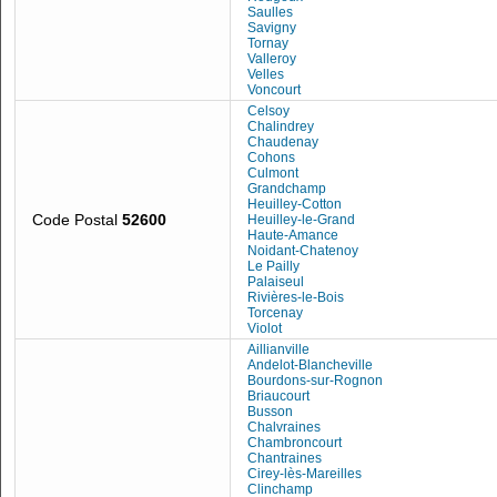
Saulles
Savigny
Tornay
Valleroy
Velles
Voncourt
Celsoy
Chalindrey
Chaudenay
Cohons
Culmont
Grandchamp
Heuilley-Cotton
Code Postal
52600
Heuilley-le-Grand
Haute-Amance
Noidant-Chatenoy
Le Pailly
Palaiseul
Rivières-le-Bois
Torcenay
Violot
Aillianville
Andelot-Blancheville
Bourdons-sur-Rognon
Briaucourt
Busson
Chalvraines
Chambroncourt
Chantraines
Cirey-lès-Mareilles
Clinchamp