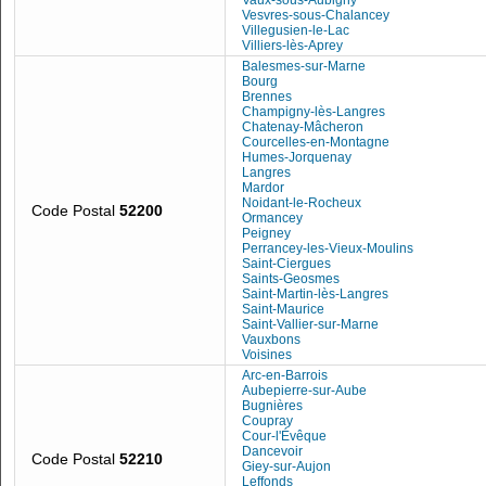
Vaux-sous-Aubigny
Vesvres-sous-Chalancey
Villegusien-le-Lac
Villiers-lès-Aprey
Balesmes-sur-Marne
Bourg
Brennes
Champigny-lès-Langres
Chatenay-Mâcheron
Courcelles-en-Montagne
Humes-Jorquenay
Langres
Mardor
Noidant-le-Rocheux
Code Postal
52200
Ormancey
Peigney
Perrancey-les-Vieux-Moulins
Saint-Ciergues
Saints-Geosmes
Saint-Martin-lès-Langres
Saint-Maurice
Saint-Vallier-sur-Marne
Vauxbons
Voisines
Arc-en-Barrois
Aubepierre-sur-Aube
Bugnières
Coupray
Cour-l'Évêque
Dancevoir
Code Postal
52210
Giey-sur-Aujon
Leffonds