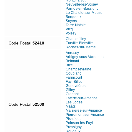
Montcharvot
Neuvelle-lès-Voisey
Parnoy-en-Bassigny
Le Châtelet-sur-Meuse
Serqueux
Soyers
Terre-Natale
Vicq
Voisey
Chamouilley
Code Postal
52410
Eurville-Bienville
Roches-sur-Marne
Anrosey
Arbigny-sous-Varennes
Belmont
Bize
Champsevraine
Coublanc
Farincourt
Fayl-Billot
Genevrières
Gilley
Grenant
Laferté-sur-Amance
Les Loges
Code Postal
52500
Maâtz
Maizières-sur-Amance
Pierremont-sur-Amance
Pisseloup
Poinson-lès-Fayl
Pressigny
Rougeux