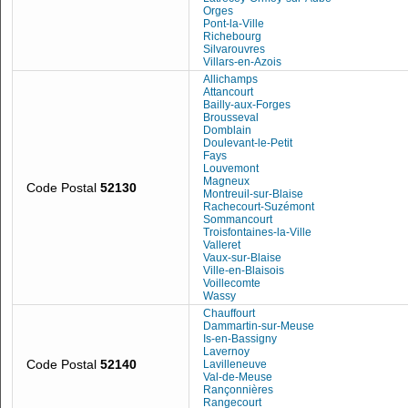
Orges
Pont-la-Ville
Richebourg
Silvarouvres
Villars-en-Azois
Allichamps
Attancourt
Bailly-aux-Forges
Brousseval
Domblain
Doulevant-le-Petit
Fays
Louvemont
Magneux
Code Postal
52130
Montreuil-sur-Blaise
Rachecourt-Suzémont
Sommancourt
Troisfontaines-la-Ville
Valleret
Vaux-sur-Blaise
Ville-en-Blaisois
Voillecomte
Wassy
Chauffourt
Dammartin-sur-Meuse
Is-en-Bassigny
Lavernoy
Code Postal
52140
Lavilleneuve
Val-de-Meuse
Rançonnières
Rangecourt