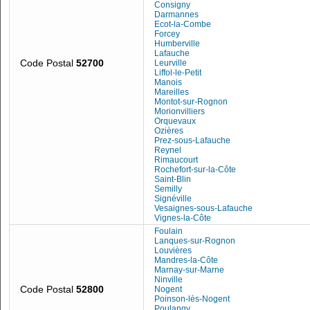
Consigny
Darmannes
Ecot-la-Combe
Forcey
Humberville
Lafauche
Code Postal
52700
Leurville
Liffol-le-Petit
Manois
Mareilles
Montot-sur-Rognon
Morionvilliers
Orquevaux
Ozières
Prez-sous-Lafauche
Reynel
Rimaucourt
Rochefort-sur-la-Côte
Saint-Blin
Semilly
Signéville
Vesaignes-sous-Lafauche
Vignes-la-Côte
Foulain
Lanques-sur-Rognon
Louvières
Mandres-la-Côte
Marnay-sur-Marne
Ninville
Code Postal
52800
Nogent
Poinson-lès-Nogent
Poulangy