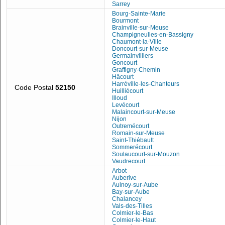
Sarrey
Bourg-Sainte-Marie
Bourmont
Brainville-sur-Meuse
Champigneulles-en-Bassigny
Chaumont-la-Ville
Doncourt-sur-Meuse
Germainvilliers
Goncourt
Graffigny-Chemin
Hâcourt
Harréville-les-Chanteurs
Code Postal
52150
Huilliécourt
Illoud
Levécourt
Malaincourt-sur-Meuse
Nijon
Outremécourt
Romain-sur-Meuse
Saint-Thiébault
Sommerécourt
Soulaucourt-sur-Mouzon
Vaudrecourt
Arbot
Auberive
Aulnoy-sur-Aube
Bay-sur-Aube
Chalancey
Vals-des-Tilles
Colmier-le-Bas
Colmier-le-Haut