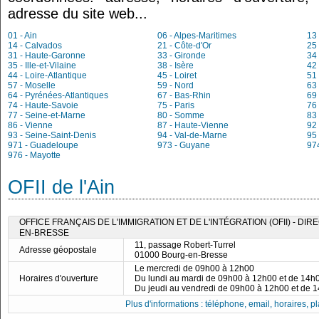
adresse du site web...
01 - Ain
06 - Alpes-Maritimes
13
14 - Calvados
21 - Côte-d'Or
25
31 - Haute-Garonne
33 - Gironde
34 
35 - Ille-et-Vilaine
38 - Isère
42 
44 - Loire-Atlantique
45 - Loiret
51
57 - Moselle
59 - Nord
63
64 - Pyrénées-Atlantiques
67 - Bas-Rhin
69
74 - Haute-Savoie
75 - Paris
76 
77 - Seine-et-Marne
80 - Somme
83 
86 - Vienne
87 - Haute-Vienne
92
93 - Seine-Saint-Denis
94 - Val-de-Marne
95 
971 - Guadeloupe
973 - Guyane
97
976 - Mayotte
OFII de l'Ain
OFFICE FRANÇAIS DE L'IMMIGRATION ET DE L'INTÉGRATION (OFII) - DI
EN-BRESSE
11, passage Robert-Turrel
Adresse géopostale
01000 Bourg-en-Bresse
Le mercredi de 09h00 à 12h00
Horaires d'ouverture
Du lundi au mardi de 09h00 à 12h00 et de 14h
Du jeudi au vendredi de 09h00 à 12h00 et de 
Plus d'informations : téléphone, email, horaires, pla