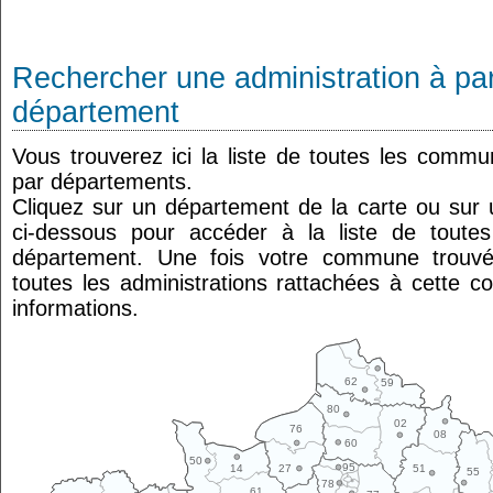
Rechercher une administration à par
département
Vous trouverez ici la liste de toutes les comm
par départements.
Cliquez sur un département de la carte ou su
ci-dessous pour accéder à la liste de tout
département. Une fois votre commune trouvé
toutes les administrations rattachées à cette 
informations.
62
59
80
02
76
08
60
50
95
14
27
51
55
78
61