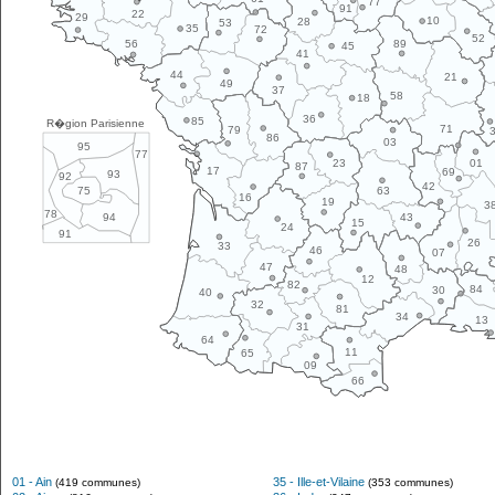
77
91
22
29
10
28
53
35
72
52
89
56
45
41
44
21
49
37
58
18
36
85
R�gion Parisienne
71
79
86
03
95
77
01
23
87
17
69
93
92
42
63
75
16
19
3
78
43
94
15
24
91
26
33
46
07
47
48
12
82
84
30
40
32
81
34
13
31
64
11
65
09
66
01 - Ain
35 - Ille-et-Vilaine
(419 communes)
(353 communes)