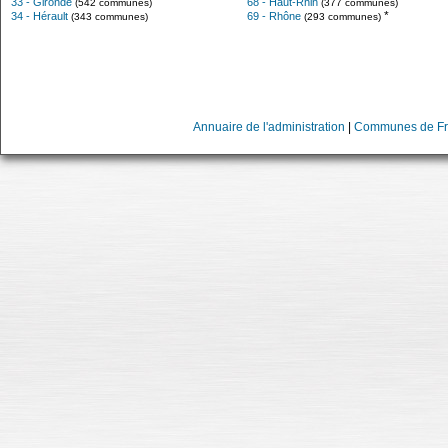
33 - Gironde
68 - Haut-Rhin
(542 communes)
(377 communes)
*
34 - Hérault
69 - Rhône
(343 communes)
(293 communes)
Annuaire de l'administration
|
Communes de Fr