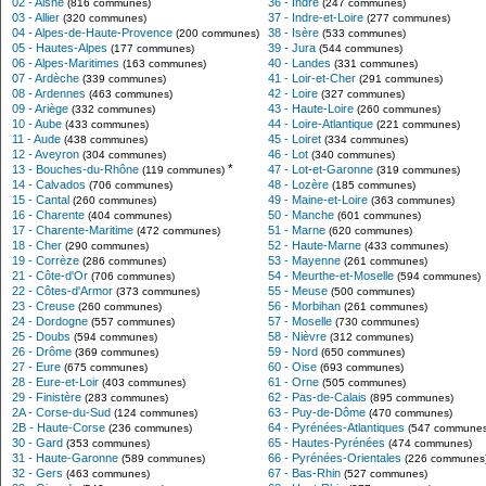
02 - Aisne
36 - Indre
(816 communes)
(247 communes)
03 - Allier
37 - Indre-et-Loire
(320 communes)
(277 communes)
04 - Alpes-de-Haute-Provence
38 - Isère
(200 communes)
(533 communes)
05 - Hautes-Alpes
39 - Jura
(177 communes)
(544 communes)
06 - Alpes-Maritimes
40 - Landes
(163 communes)
(331 communes)
07 - Ardèche
41 - Loir-et-Cher
(339 communes)
(291 communes)
08 - Ardennes
42 - Loire
(463 communes)
(327 communes)
09 - Ariège
43 - Haute-Loire
(332 communes)
(260 communes)
10 - Aube
44 - Loire-Atlantique
(433 communes)
(221 communes)
11 - Aude
45 - Loiret
(438 communes)
(334 communes)
12 - Aveyron
46 - Lot
(304 communes)
(340 communes)
*
13 - Bouches-du-Rhône
47 - Lot-et-Garonne
(119 communes)
(319 communes)
14 - Calvados
48 - Lozère
(706 communes)
(185 communes)
15 - Cantal
49 - Maine-et-Loire
(260 communes)
(363 communes)
16 - Charente
50 - Manche
(404 communes)
(601 communes)
17 - Charente-Maritime
51 - Marne
(472 communes)
(620 communes)
18 - Cher
52 - Haute-Marne
(290 communes)
(433 communes)
19 - Corrèze
53 - Mayenne
(286 communes)
(261 communes)
21 - Côte-d'Or
54 - Meurthe-et-Moselle
(706 communes)
(594 communes)
22 - Côtes-d'Armor
55 - Meuse
(373 communes)
(500 communes)
23 - Creuse
56 - Morbihan
(260 communes)
(261 communes)
24 - Dordogne
57 - Moselle
(557 communes)
(730 communes)
25 - Doubs
58 - Nièvre
(594 communes)
(312 communes)
26 - Drôme
59 - Nord
(369 communes)
(650 communes)
27 - Eure
60 - Oise
(675 communes)
(693 communes)
28 - Eure-et-Loir
61 - Orne
(403 communes)
(505 communes)
29 - Finistère
62 - Pas-de-Calais
(283 communes)
(895 communes)
2A - Corse-du-Sud
63 - Puy-de-Dôme
(124 communes)
(470 communes)
2B - Haute-Corse
64 - Pyrénées-Atlantiques
(236 communes)
(547 communes
30 - Gard
65 - Hautes-Pyrénées
(353 communes)
(474 communes)
31 - Haute-Garonne
66 - Pyrénées-Orientales
(589 communes)
(226 communes
32 - Gers
67 - Bas-Rhin
(463 communes)
(527 communes)