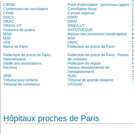
r
CIRGN
Point d'information - personnes âgées
Commission de conciliation
Conciliateur fiscal
C
CPAM
Conseil régional
DDCS
DDPP
DRAC
DRAF
DREAL-UT
DRIEA-UT
Huissiers de justice
HYPOTHEQUE
I
MAIA
Maison des personnes handicapées
M
MJD
MSA
M
OFII
ONAC
O
Mairie de Paris
Préfecture de police de Paris
P
C
Préfecture de police de Paris -
Préfecture de police de Paris - Permis
P
Naturalisation
de conduire
P
Greffe des associations
Préfecture de région
P
Rectorat
Service départemental de
S
l'enregistrement
S
SPIP
SUIO
T
Tribunal pour enfants
Tribunal de grande instance
T
Tribunal de commerce
URSSAF
Hôpitaux proches de Paris