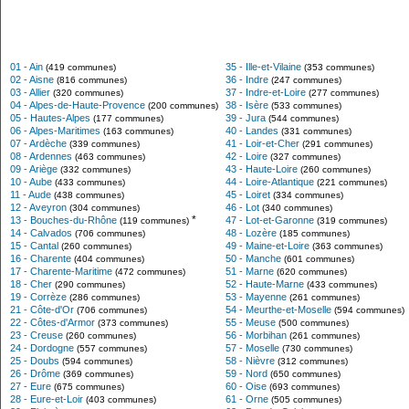
01 - Ain
35 - Ille-et-Vilaine
(419 communes)
(353 communes)
02 - Aisne
36 - Indre
(816 communes)
(247 communes)
03 - Allier
37 - Indre-et-Loire
(320 communes)
(277 communes)
04 - Alpes-de-Haute-Provence
38 - Isère
(200 communes)
(533 communes)
05 - Hautes-Alpes
39 - Jura
(177 communes)
(544 communes)
06 - Alpes-Maritimes
40 - Landes
(163 communes)
(331 communes)
07 - Ardèche
41 - Loir-et-Cher
(339 communes)
(291 communes)
08 - Ardennes
42 - Loire
(463 communes)
(327 communes)
09 - Ariège
43 - Haute-Loire
(332 communes)
(260 communes)
10 - Aube
44 - Loire-Atlantique
(433 communes)
(221 communes)
11 - Aude
45 - Loiret
(438 communes)
(334 communes)
12 - Aveyron
46 - Lot
(304 communes)
(340 communes)
*
13 - Bouches-du-Rhône
47 - Lot-et-Garonne
(119 communes)
(319 communes)
14 - Calvados
48 - Lozère
(706 communes)
(185 communes)
15 - Cantal
49 - Maine-et-Loire
(260 communes)
(363 communes)
16 - Charente
50 - Manche
(404 communes)
(601 communes)
17 - Charente-Maritime
51 - Marne
(472 communes)
(620 communes)
18 - Cher
52 - Haute-Marne
(290 communes)
(433 communes)
19 - Corrèze
53 - Mayenne
(286 communes)
(261 communes)
21 - Côte-d'Or
54 - Meurthe-et-Moselle
(706 communes)
(594 communes)
22 - Côtes-d'Armor
55 - Meuse
(373 communes)
(500 communes)
23 - Creuse
56 - Morbihan
(260 communes)
(261 communes)
24 - Dordogne
57 - Moselle
(557 communes)
(730 communes)
25 - Doubs
58 - Nièvre
(594 communes)
(312 communes)
26 - Drôme
59 - Nord
(369 communes)
(650 communes)
27 - Eure
60 - Oise
(675 communes)
(693 communes)
28 - Eure-et-Loir
61 - Orne
(403 communes)
(505 communes)