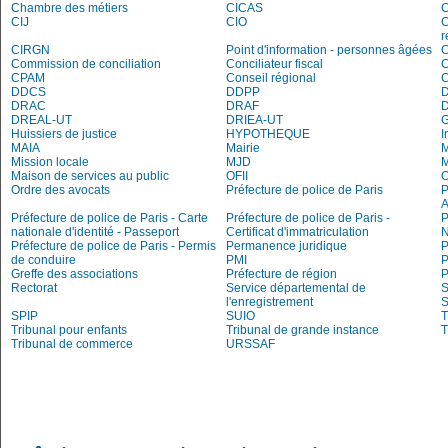
Chambre des métiers
CICAS
C
CIJ
CIO
C
r
CIRGN
Point d'information - personnes âgées
Commission de conciliation
Conciliateur fiscal
C
CPAM
Conseil régional
DDCS
DDPP
DRAC
DRAF
DREAL-UT
DRIEA-UT
Huissiers de justice
HYPOTHEQUE
I
MAIA
Mairie
M
Mission locale
MJD
Maison de services au public
OFII
Ordre des avocats
Préfecture de police de Paris
P
A
Préfecture de police de Paris - Carte
Préfecture de police de Paris -
P
nationale d'identité - Passeport
Certificat d'immatriculation
N
Préfecture de police de Paris - Permis
Permanence juridique
P
de conduire
PMI
P
Greffe des associations
Préfecture de région
P
Rectorat
Service départemental de
S
l'enregistrement
S
SPIP
SUIO
T
Tribunal pour enfants
Tribunal de grande instance
T
Tribunal de commerce
URSSAF