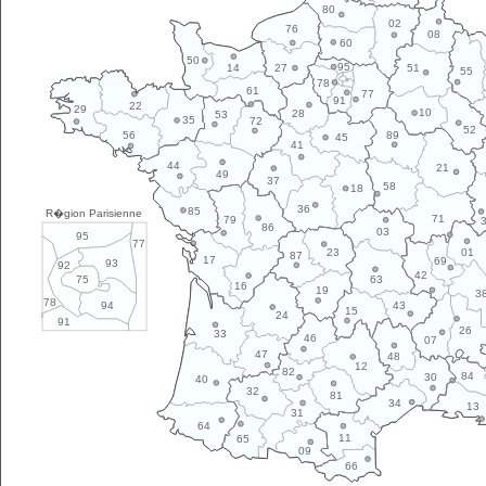
80
02
76
08
60
50
95
14
27
51
55
78
61
77
91
22
29
10
28
53
35
72
52
89
56
45
41
44
21
49
37
58
18
36
85
R�gion Parisienne
71
79
86
03
95
77
01
23
87
17
69
93
92
42
63
75
16
19
3
78
43
94
15
24
91
26
33
46
07
47
48
12
82
84
30
40
32
81
34
13
31
64
11
65
09
66