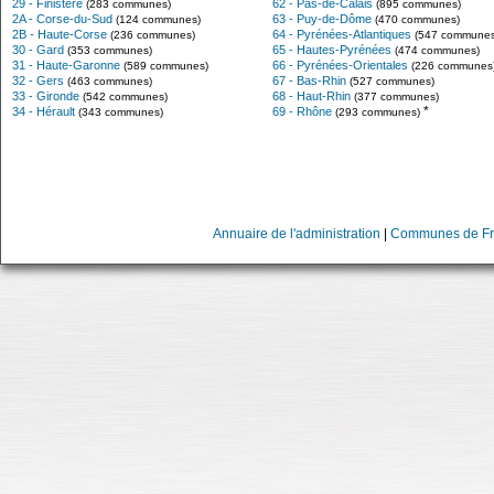
29 - Finistère
62 - Pas-de-Calais
(283 communes)
(895 communes)
2A - Corse-du-Sud
63 - Puy-de-Dôme
(124 communes)
(470 communes)
2B - Haute-Corse
64 - Pyrénées-Atlantiques
(236 communes)
(547 communes
30 - Gard
65 - Hautes-Pyrénées
(353 communes)
(474 communes)
31 - Haute-Garonne
66 - Pyrénées-Orientales
(589 communes)
(226 communes
32 - Gers
67 - Bas-Rhin
(463 communes)
(527 communes)
33 - Gironde
68 - Haut-Rhin
(542 communes)
(377 communes)
*
34 - Hérault
69 - Rhône
(343 communes)
(293 communes)
Annuaire de l'administration
|
Communes de Fr