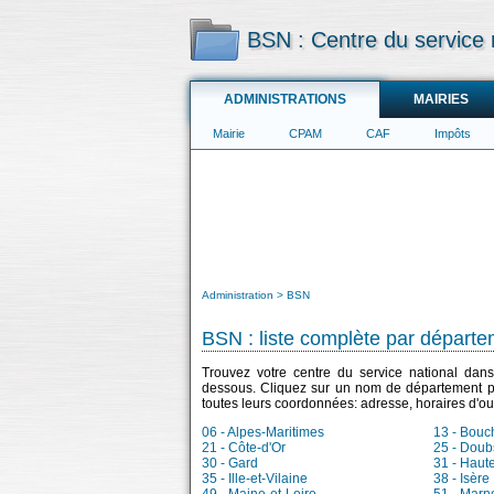
BSN : Centre du service 
ADMINISTRATIONS
MAIRIES
Mairie
CPAM
CAF
Impôts
Administration
BSN
BSN : liste complète par départ
Trouvez votre centre du service national dans 
dessous. Cliquez sur un nom de département po
toutes leurs coordonnées: adresse, horaires d'ou
06 - Alpes-Maritimes
13 - Bou
21 - Côte-d'Or
25 - Doub
30 - Gard
31 - Haut
35 - Ille-et-Vilaine
38 - Isère