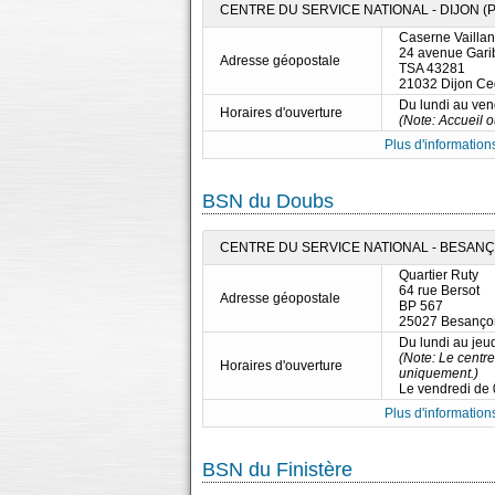
CENTRE DU SERVICE NATIONAL - DIJON (P
Caserne Vaillan
24 avenue Gari
Adresse géopostale
TSA 43281
21032 Dijon C
Du lundi au ve
Horaires d'ouverture
(Note: Accueil 
Plus d'informations
BSN du Doubs
CENTRE DU SERVICE NATIONAL - BESANÇO
Quartier Ruty
64 rue Bersot
Adresse géopostale
BP 567
25027 Besanço
Du lundi au jeu
(Note: Le centre
Horaires d'ouverture
uniquement.)
Le vendredi de
Plus d'informations
BSN du Finistère