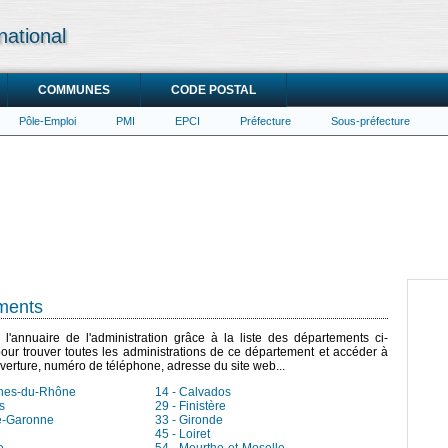
national
COMMUNES
CODE POSTAL
Pôle-Emploi
PMI
EPCI
Préfecture
Sous-préfecture
ements
l'annuaire de l'administration grâce à la liste des départements ci-
ur trouver toutes les administrations de ce département et accéder à
verture, numéro de téléphone, adresse du site web...
ches-du-Rhône
14 - Calvados
s
29 - Finistère
e-Garonne
33 - Gironde
45 - Loiret