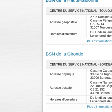
BSN de la Haute-Garonne
CENTRE DU SERVICE NATIONAL - TOULOUSE
2 rue Dominiqu
Caserne Périg
Adresse géopostale
CS 15214
31507 Toulous
Du lundi au jeu
Horaires d'ouverture
Le vendredi de
Plus d'informations
BSN de la Gironde
CENTRE DU SERVICE NATIONAL - BORDEA
Caserne Carayo
Adresse physique
33 rue de Rigou
33000 Bordeau
Caserne Nanso
223 rue de Bèg
Adresse postale
CS 21 152
33068 Bordeau
Du lundi au jeu
Horaires d'ouverture
Le vendredi de
Plus d'informations