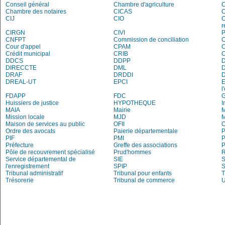
Conseil général
Chambre d'agriculture
C
Chambre des notaires
CICAS
C
CIJ
CIO
C
r
CIRGN
CIVI
P
CNFPT
Commission de conciliation
C
Cour d'appel
CPAM
C
Crédit municipal
CRIB
DDCS
DDPP
DIRECCTE
DML
DRAF
DRDDI
DREAL-UT
EPCI
E
l
FDAPP
FDC
Huissiers de justice
HYPOTHEQUE
I
MAIA
Mairie
M
Mission locale
MJD
Maison de services au public
OFII
Ordre des avocats
Paierie départementale
P
PIF
PMI
P
Préfecture
Greffe des associations
P
Pôle de recouvrement spécialisé
Prud'hommes
R
Service départemental de
SIE
S
l'enregistrement
SPIP
Tribunal administratif
Tribunal pour enfants
T
Trésorerie
Tribunal de commerce