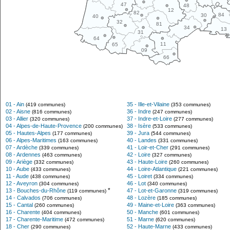
47
48
12
82
84
30
40
32
81
34
13
31
64
11
65
09
66
01 - Ain
35 - Ille-et-Vilaine
(419 communes)
(353 communes)
02 - Aisne
36 - Indre
(816 communes)
(247 communes)
03 - Allier
37 - Indre-et-Loire
(320 communes)
(277 communes)
04 - Alpes-de-Haute-Provence
38 - Isère
(200 communes)
(533 communes)
05 - Hautes-Alpes
39 - Jura
(177 communes)
(544 communes)
06 - Alpes-Maritimes
40 - Landes
(163 communes)
(331 communes)
07 - Ardèche
41 - Loir-et-Cher
(339 communes)
(291 communes)
08 - Ardennes
42 - Loire
(463 communes)
(327 communes)
09 - Ariège
43 - Haute-Loire
(332 communes)
(260 communes)
10 - Aube
44 - Loire-Atlantique
(433 communes)
(221 communes)
11 - Aude
45 - Loiret
(438 communes)
(334 communes)
12 - Aveyron
46 - Lot
(304 communes)
(340 communes)
*
13 - Bouches-du-Rhône
47 - Lot-et-Garonne
(119 communes)
(319 communes)
14 - Calvados
48 - Lozère
(706 communes)
(185 communes)
15 - Cantal
49 - Maine-et-Loire
(260 communes)
(363 communes)
16 - Charente
50 - Manche
(404 communes)
(601 communes)
17 - Charente-Maritime
51 - Marne
(472 communes)
(620 communes)
18 - Cher
52 - Haute-Marne
(290 communes)
(433 communes)