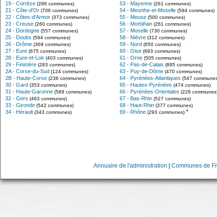
19 - Corrèze
53 - Mayenne
(286 communes)
(261 communes)
21 - Côte-d'Or
54 - Meurthe-et-Moselle
(706 communes)
(594 communes)
22 - Côtes-d'Armor
55 - Meuse
(373 communes)
(500 communes)
23 - Creuse
56 - Morbihan
(260 communes)
(261 communes)
24 - Dordogne
57 - Moselle
(557 communes)
(730 communes)
25 - Doubs
58 - Nièvre
(594 communes)
(312 communes)
26 - Drôme
59 - Nord
(369 communes)
(650 communes)
27 - Eure
60 - Oise
(675 communes)
(693 communes)
28 - Eure-et-Loir
61 - Orne
(403 communes)
(505 communes)
29 - Finistère
62 - Pas-de-Calais
(283 communes)
(895 communes)
2A - Corse-du-Sud
63 - Puy-de-Dôme
(124 communes)
(470 communes)
2B - Haute-Corse
64 - Pyrénées-Atlantiques
(236 communes)
(547 communes
30 - Gard
65 - Hautes-Pyrénées
(353 communes)
(474 communes)
31 - Haute-Garonne
66 - Pyrénées-Orientales
(589 communes)
(226 communes
32 - Gers
67 - Bas-Rhin
(463 communes)
(527 communes)
33 - Gironde
68 - Haut-Rhin
(542 communes)
(377 communes)
*
34 - Hérault
69 - Rhône
(343 communes)
(293 communes)
Annuaire de l'administration
|
Communes de Fr