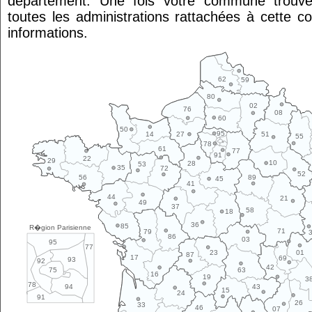
département. Une fois votre commune trouvé
toutes les administrations rattachées à cette 
informations.
62
59
80
02
76
08
60
50
95
14
27
51
55
78
61
77
91
22
29
10
28
53
35
72
52
89
56
45
41
44
21
49
37
58
18
36
85
R�gion Parisienne
71
79
86
03
95
77
01
23
87
17
69
93
92
42
63
75
16
19
3
78
43
94
15
24
91
26
33
46
07