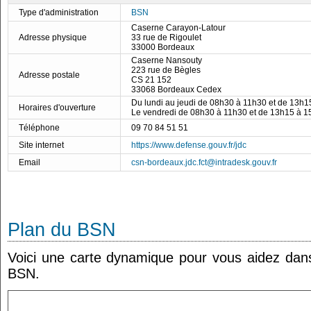
Type d'administration
BSN
Caserne Carayon-Latour
Adresse physique
33 rue de Rigoulet
33000 Bordeaux
Caserne Nansouty
223 rue de Bègles
Adresse postale
CS 21 152
33068 Bordeaux Cedex
Du lundi au jeudi de 08h30 à 11h30 et de 13h
Horaires d'ouverture
Le vendredi de 08h30 à 11h30 et de 13h15 à 
Téléphone
09 70 84 51 51
Site internet
https://www.defense.gouv.fr/jdc
Email
csn-bordeaux.jdc.fct@intradesk.gouv.fr
Plan du BSN
Voici une carte dynamique pour vous aidez dans 
BSN.