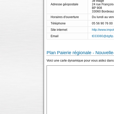
3e étage
Adresse géopostale
24 rue François
BP 908
33060 Bordeau
Horaires d'ouverture
Du lundi au ve
Téléphone
05 56 90 76 00
Site internet
http://www.impot
Email
t033080@dgfip.f
Plan Paierie régionale - Nouvelle
Voici une carte dynamique pour vous aidez dans l