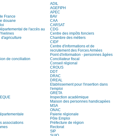
ADIL
AGEFIPH
APEC
de France
BAV
de douane
CAA
loi
CARSAT
départemental de l'accès au
CDG
 Yvelines
Centre des impôts fonciers
d'agriculture
Chambre des métiers
CIDF
Centre d'informations et de
recrutement des Forces Armées
Point d'information - personnes âgées
on de conciliation
Conciliateur fiscal
Conseil régional
CROUS
DDT
DRAC
DREAL
Etablissement pour l'insertion dans
l'emploi
GRETA
HEQUE
Inspection académique
Maison des personnes handicapées
MSA
ONAC
départementale
Paierie régionale
Pôle Emploi
s associations
Préfecture de région
mmes
Rectorat
SIP
SUIO