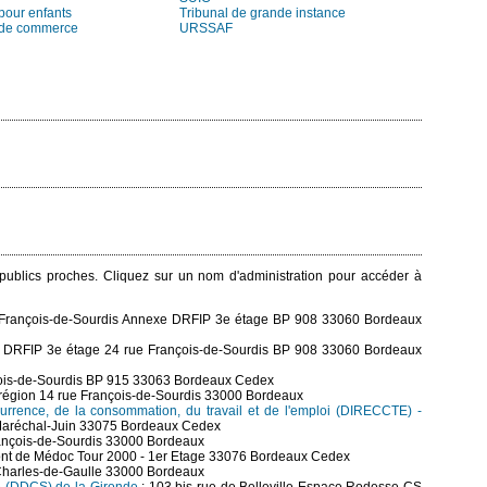
pour enfants
Tribunal de grande instance
 de commerce
URSSAF
s publics proches. Cliquez sur un nom d'administration pour accéder à
 François-de-Sourdis Annexe DRFIP 3e étage BP 908 33060 Bordeaux
 DRFIP 3e étage 24 rue François-de-Sourdis BP 908 33060 Bordeaux
çois-de-Sourdis BP 915 33063 Bordeaux Cedex
 région 14 rue François-de-Sourdis 33000 Bordeaux
currence, de la consommation, du travail et de l'emploi (DIRECCTE) -
 Maréchal-Juin 33075 Bordeaux Cedex
rançois-de-Sourdis 33000 Bordeaux
ront de Médoc Tour 2000 - 1er Etage 33076 Bordeaux Cedex
Charles-de-Gaulle 33000 Bordeaux