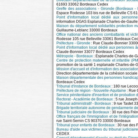
Direction départementale de la cohésion social
61693 33062 Bordeaux Cedex
Greffe des associations - Gironde (Bordeaux - 
Espace Rodesse 103 bis rue de Belleville CS 
Point d'information local dédié aux person
information DGAS Esplanade Charles-de-Gaull
Maison du département solidarités protection ma
Guillaume-Leblanc 33000 Bordeaux
Office national des anciens combattants et vi
Rodesse 105 rue Belleville 33061 Bordeaux Ce
Préfecture - Gironde
: Rue Claude-Bonnier 3300
Point d'information local dédié aux personnes 
Claude-Bonnier 33077 Bordeaux Cedex
Métropole - Bordeaux
: Esplanade Charles-de-G
Centre de protection maternelle et infantile (P
promotion de la santé 1 esplanade Charles-de
Mission d'accueil et d'information des associati
Direction départementale de la cohésion socia
Maison départementale des personnes handica
Bordeaux Cedex
Tribunal d'instance de Bordeaux
: 180 rue Lec
Préfecture de région - Nouvelle-Aquitaine
: Rue 
Service pénitentiaire d'insertion et de probation 
Rectorat - Académie de Bordeaux
: 5 rue Josep
Tribunal administratif - Bordeaux
: 9 rue Tastet 
Brigade territoriale autonome de gendarmerie d
Tribunal judiciaire de Bordeaux
: 30 rue des F
Office français de l'immigration et de l'intégratio
rue Saint-Sernin CS 90370 33000 Bordeaux
Tribunal pour enfants de Bordeaux
: 30 rue de
Bureau d'aide aux victimes du tribunal judiciai
CEDEX