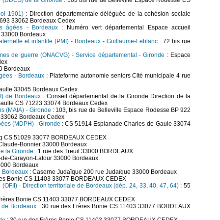
e (DDCS) de la Gironde
: 103 bis rue de Belleville Espace Rodesse CS
loi 1901)
: Direction départementale déléguée de la cohésion sociale
61693 33062 Bordeaux Cedex
nes âgées - Bordeaux
: Numéro vert départemental Espace accueil
e 33000 Bordeaux
ternelle et infantile (PMI) - Bordeaux - Guillaume-Leblanc
: 72 bis rue
ctimes de guerre (ONACVG) - Service départemental - Gironde
: Espace
dex
0 Bordeaux
âgées - Bordeaux
: Plateforme autonomie seniors Cité municipale 4 rue
aulle 33045 Bordeaux Cedex
MI) de Bordeaux
: Conseil départemental de la Gironde Direction de la
-Gaulle CS 71223 33074 Bordeaux Cedex
ons (MAIA) - Gironde
: 103, bis rue de Belleville Espace Rodesse BP 922
le 33062 Bordeaux Cedex
pées (MDPH) - Gironde
: CS 51914 Esplanade Charles-de-Gaule 33074
ocq CS 51029 33077 BORDEAUX CEDEX
Claude-Bonnier 33000 Bordeaux
de la Gironde
: 1 rue des Treuil 33000 BORDEAUX
h-de-Carayon-Latour 33000 Bordeaux
33000 Bordeaux
e Bordeaux
: Caserne Judaïque 200 rue Judaïque 33000 Bordeaux
rères Bonie CS 11403 33077 BORDEAUX CEDEX
n (OFII) - Direction territoriale de Bordeaux (dép. 24, 33, 40, 47, 64)
: 55
s Frères Bonie CS 11403 33077 BORDEAUX CEDEX
re de Bordeaux
: 30 rue des Frères Bonie CS 11403 33077 BORDEAUX