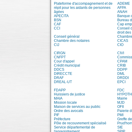
Plateforme d'accompagnement et de
ADEME
répit pour les aidants de personnes
AFPA
âgées
ANAH
APECITA
Banque 
BSN
Bureau 
CAF
Cap emp
CCI
Conseil 
droit des
Conseil général
Chambre 
Chambre des notaires
CICAS
CIJ
CIO
CIRGN
CIVI
CNFPT
Commissi
Cour d'appel
CPAM
Crédit municipal
CRIB
DDCS
DDPP
DIRECCTE
DML
DRAF
DRDDI
DREAL-UT
EPCI
FDAPP
FDC
Huissiers de justice
HYPOT
MAIA
Mairie
Mission locale
MJD
Maison de services au public
OFII
Ordre des avocats
Paierie 
PIF
PMI
Préfecture
Greffe de
Pôle de recouvrement spécialisé
Prud'ho
Service départemental de
SIE
l'enregistrement
SPIP