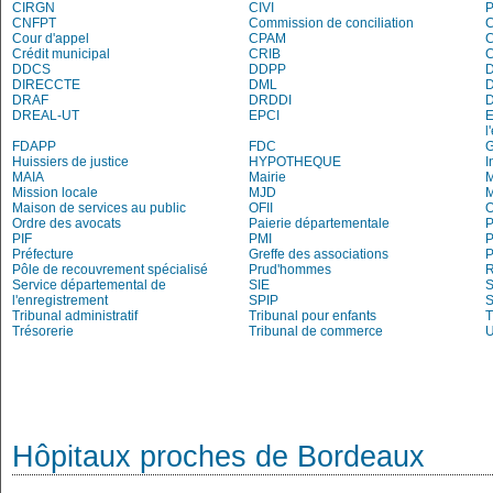
CIRGN
CIVI
P
CNFPT
Commission de conciliation
C
Cour d'appel
CPAM
C
Crédit municipal
CRIB
DDCS
DDPP
DIRECCTE
DML
DRAF
DRDDI
DREAL-UT
EPCI
E
l
FDAPP
FDC
Huissiers de justice
HYPOTHEQUE
I
MAIA
Mairie
M
Mission locale
MJD
Maison de services au public
OFII
Ordre des avocats
Paierie départementale
P
PIF
PMI
P
Préfecture
Greffe des associations
P
Pôle de recouvrement spécialisé
Prud'hommes
R
Service départemental de
SIE
S
l'enregistrement
SPIP
Tribunal administratif
Tribunal pour enfants
T
Trésorerie
Tribunal de commerce
Hôpitaux proches de Bordeaux