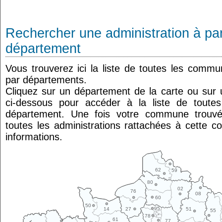
Rechercher une administration à par
département
Vous trouverez ici la liste de toutes les comm
par départements.
Cliquez sur un département de la carte ou su
ci-dessous pour accéder à la liste de tout
département. Une fois votre commune trouvé
toutes les administrations rattachées à cette 
informations.
62
59
80
02
76
08
60
50
95
14
27
51
55
78
61
77