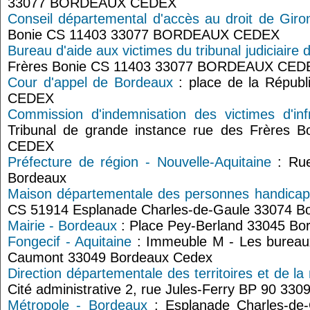
33077 BORDEAUX CEDEX
Conseil départemental d'accès au droit de Giro
Bonie CS 11403 33077 BORDEAUX CEDEX
Bureau d'aide aux victimes du tribunal judiciaire
Frères Bonie CS 11403 33077 BORDEAUX CED
Cour d'appel de Bordeaux
: place de la Répu
CEDEX
Commission d'indemnisation des victimes d'in
Tribunal de grande instance rue des Frères
CEDEX
Préfecture de région - Nouvelle-Aquitaine
: Rue
Bordeaux
Maison départementale des personnes handica
CS 51914 Esplanade Charles-de-Gaule 33074 B
Mairie - Bordeaux
: Place Pey-Berland 33045 Bo
Fongecif - Aquitaine
: Immeuble M - Les bureaux
Caumont 33049 Bordeaux Cedex
Direction départementale des territoires et de 
Cité administrative 2, rue Jules-Ferry BP 90 33
Métropole - Bordeaux
: Esplanade Charles-de