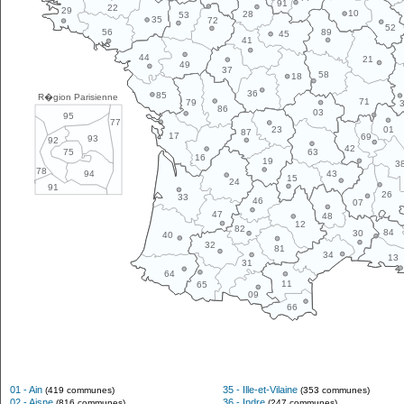
91
22
29
10
28
53
35
72
52
89
56
45
41
44
21
49
37
58
18
36
85
R�gion Parisienne
71
79
86
03
95
77
01
23
87
17
69
93
92
42
63
75
16
19
3
78
43
94
15
24
91
26
33
46
07
47
48
12
82
84
30
40
32
81
34
13
31
64
11
65
09
66
01 - Ain
35 - Ille-et-Vilaine
(419 communes)
(353 communes)
02 - Aisne
36 - Indre
(816 communes)
(247 communes)