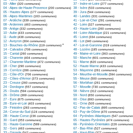
03 - Allier
37 - Indre-et-Loire
(320 communes)
(277 communes)
04 - Alpes-de-Haute-Provence
38 - Isère
(200 communes)
(533 communes)
05 - Hautes-Alpes
39 - Jura
(177 communes)
(544 communes)
06 - Alpes-Maritimes
40 - Landes
(163 communes)
(331 communes)
07 - Ardèche
41 - Loir-et-Cher
(339 communes)
(291 communes)
08 - Ardennes
42 - Loire
(463 communes)
(327 communes)
09 - Ariège
43 - Haute-Loire
(332 communes)
(260 communes)
10 - Aube
44 - Loire-Atlantique
(433 communes)
(221 communes)
11 - Aude
45 - Loiret
(438 communes)
(334 communes)
12 - Aveyron
46 - Lot
(304 communes)
(340 communes)
*
13 - Bouches-du-Rhône
47 - Lot-et-Garonne
(119 communes)
(319 communes)
14 - Calvados
48 - Lozère
(706 communes)
(185 communes)
15 - Cantal
49 - Maine-et-Loire
(260 communes)
(363 communes)
16 - Charente
50 - Manche
(404 communes)
(601 communes)
17 - Charente-Maritime
51 - Marne
(472 communes)
(620 communes)
18 - Cher
52 - Haute-Marne
(290 communes)
(433 communes)
19 - Corrèze
53 - Mayenne
(286 communes)
(261 communes)
21 - Côte-d'Or
54 - Meurthe-et-Moselle
(706 communes)
(594 communes)
22 - Côtes-d'Armor
55 - Meuse
(373 communes)
(500 communes)
23 - Creuse
56 - Morbihan
(260 communes)
(261 communes)
24 - Dordogne
57 - Moselle
(557 communes)
(730 communes)
25 - Doubs
58 - Nièvre
(594 communes)
(312 communes)
26 - Drôme
59 - Nord
(369 communes)
(650 communes)
27 - Eure
60 - Oise
(675 communes)
(693 communes)
28 - Eure-et-Loir
61 - Orne
(403 communes)
(505 communes)
29 - Finistère
62 - Pas-de-Calais
(283 communes)
(895 communes)
2A - Corse-du-Sud
63 - Puy-de-Dôme
(124 communes)
(470 communes)
2B - Haute-Corse
64 - Pyrénées-Atlantiques
(236 communes)
(547 communes
30 - Gard
65 - Hautes-Pyrénées
(353 communes)
(474 communes)
31 - Haute-Garonne
66 - Pyrénées-Orientales
(589 communes)
(226 communes
32 - Gers
67 - Bas-Rhin
(463 communes)
(527 communes)
33 - Gironde
68 - Haut-Rhin
(542 communes)
(377 communes)