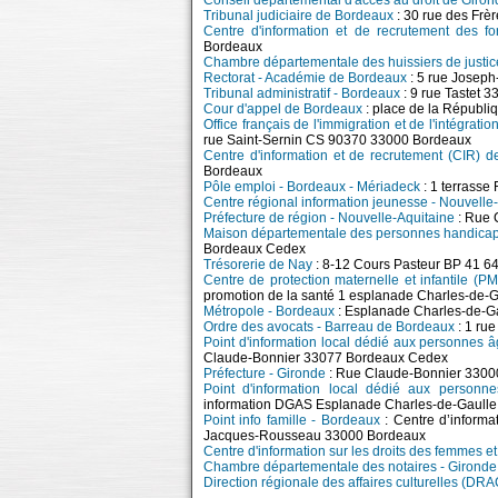
Conseil départemental d'accès au droit de Giron
Tribunal judiciaire de Bordeaux
: 30 rue des F
Centre d'information et de recrutement des 
Bordeaux
Chambre départementale des huissiers de justic
Rectorat - Académie de Bordeaux
: 5 rue Josep
Tribunal administratif - Bordeaux
: 9 rue Tastet 
Cour d'appel de Bordeaux
: place de la Répu
Office français de l'immigration et de l'intégratio
rue Saint-Sernin CS 90370 33000 Bordeaux
Centre d'information et de recrutement (CIR) 
Bordeaux
Pôle emploi - Bordeaux - Mériadeck
: 1 terrass
Centre régional information jeunesse - Nouvelle
Préfecture de région - Nouvelle-Aquitaine
: Rue 
Maison départementale des personnes handica
Bordeaux Cedex
Trésorerie de Nay
: 8-12 Cours Pasteur BP 41 6
Centre de protection maternelle et infantile (P
promotion de la santé 1 esplanade Charles-de
Métropole - Bordeaux
: Esplanade Charles-de-G
Ordre des avocats - Barreau de Bordeaux
: 1 ru
Point d'information local dédié aux personnes 
Claude-Bonnier 33077 Bordeaux Cedex
Préfecture - Gironde
: Rue Claude-Bonnier 3300
Point d'information local dédié aux person
information DGAS Esplanade Charles-de-Gaull
Point info famille - Bordeaux
: Centre d’informa
Jacques-Rousseau 33000 Bordeaux
Centre d'information sur les droits des femmes et
Chambre départementale des notaires - Gironde
Direction régionale des affaires culturelles (DR