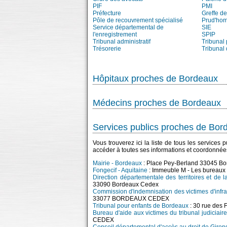
PIF
PMI
Préfecture
Greffe de
Pôle de recouvrement spécialisé
Prud'ho
Service départemental de
SIE
l'enregistrement
SPIP
Tribunal administratif
Tribunal 
Trésorerie
Tribunal
Hôpitaux proches de Bordeaux
Médecins proches de Bordeaux
Services publics proches de Bor
Vous trouverez ici la liste de tous les service
accéder à toutes ses informations et coordonnée
Mairie - Bordeaux
: Place Pey-Berland 33045 B
Fongecif - Aquitaine
: Immeuble M - Les bureaux
Direction départementale des territoires et de
33090 Bordeaux Cedex
Commission d'indemnisation des victimes d'infr
33077 BORDEAUX CEDEX
Tribunal pour enfants de Bordeaux
: 30 rue de
Bureau d'aide aux victimes du tribunal judiciai
CEDEX