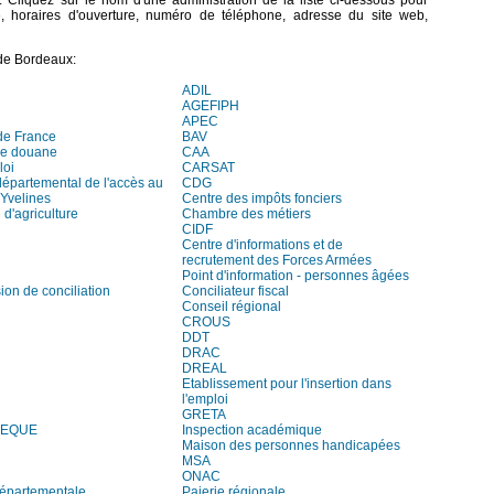
. Cliquez sur le nom d'une administration de la liste ci-dessous pour
e, horaires d'ouverture, numéro de téléphone, adresse du site web,
de Bordeaux:
ADIL
AGEFIPH
APEC
de France
BAV
de douane
CAA
loi
CARSAT
départemental de l'accès au
CDG
 Yvelines
Centre des impôts fonciers
d'agriculture
Chambre des métiers
CIDF
Centre d'informations et de
recrutement des Forces Armées
Point d'information - personnes âgées
on de conciliation
Conciliateur fiscal
Conseil régional
CROUS
DDT
DRAC
DREAL
Etablissement pour l'insertion dans
l'emploi
GRETA
HEQUE
Inspection académique
Maison des personnes handicapées
MSA
ONAC
départementale
Paierie régionale