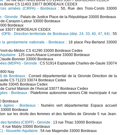
de
: 30 rue des Frères Bonie CS 11403 33077 BORDEAUX CEDEX
rères Bonie CS 11403 33077 BORDEAUX CEDEX
forces armées (CIRFA) - Bordeaux
: 50, Rue des Trois-Conils 33000
e - Gironde
: Palais de Justice Place de la République 33000 Bordeaux
h-de-Carayon-Latour 33000 Bordeaux
33000 Bordeaux
blique 33077 BORDEAUX CEDEX
n (OFII) - Direction territoriale de Bordeaux (dép. 24, 33, 40, 47, 64)
: 55
de la gendarmerie nationale - Bordeaux
: 18 place Pey-Berland 33000
e Front-du-Médoc CS 41290 33000 Bordeaux Cedex
-Aquitaine
: 125 cours Alsace-Lorraine 33000 Bordeaux
Claude-Bonnier 33000 Bordeaux
pées (MDPH) - Gironde
: CS 51914 Esplanade Charles-de-Gaule 33074
4800 Nay
MI) de Bordeaux
: Conseil départemental de la Gironde Direction de la
-Gaulle CS 71223 33074 Bordeaux Cedex
aulle 33045 Bordeaux Cedex
e de Cursol Maison de l'Avocat 33077 Bordeaux Cedex
âgées - Bordeaux
: Plateforme autonomie seniors Cité municipale 4 rue
0 Bordeaux
nes âgées - Bordeaux
: Numéro vert départemental Espace accueil
e 33000 Bordeaux
tion sur les droits des femmes et des familles de Gironde 5 rue Jean-
 des familles (CIDFF) - Gironde
: 13 rue Thiac 33000 Bordeaux
: 6 rue Mably 33000 Bordeaux
AC) - Nouvelle-Aquitaine
: 54 rue Magendie 33000 Bordeaux