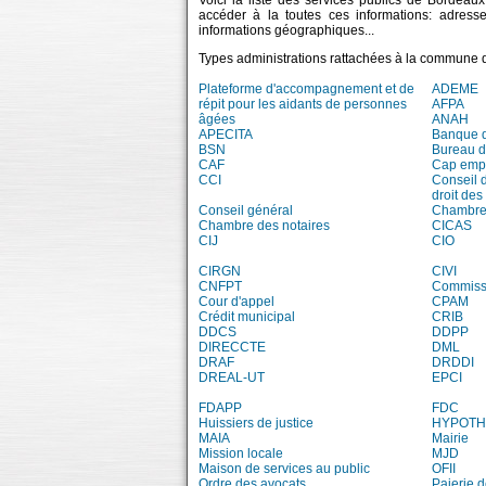
Voici la liste des services publics de Bordeaux
accéder à la toutes ces informations: adress
informations géographiques...
Types administrations rattachées à la commune 
Plateforme d'accompagnement et de
ADEME
répit pour les aidants de personnes
AFPA
âgées
ANAH
APECITA
Banque 
BSN
Bureau 
CAF
Cap emp
CCI
Conseil 
droit des
Conseil général
Chambre 
Chambre des notaires
CICAS
CIJ
CIO
CIRGN
CIVI
CNFPT
Commissi
Cour d'appel
CPAM
Crédit municipal
CRIB
DDCS
DDPP
DIRECCTE
DML
DRAF
DRDDI
DREAL-UT
EPCI
FDAPP
FDC
Huissiers de justice
HYPOT
MAIA
Mairie
Mission locale
MJD
Maison de services au public
OFII
Ordre des avocats
Paierie 