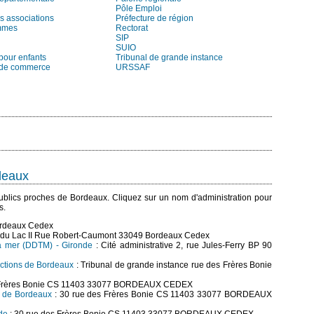
Pôle Emploi
s associations
Préfecture de région
mmes
Rectorat
SIP
SUIO
pour enfants
Tribunal de grande instance
 de commerce
URSSAF
deaux
s publics proches de Bordeaux. Cliquez sur un nom d'administration pour
s.
ordeaux Cedex
 du Lac II Rue Robert-Caumont 33049 Bordeaux Cedex
 la mer (DDTM) - Gironde
: Cité administrative 2, rue Jules-Ferry BP 90
actions de Bordeaux
: Tribunal de grande instance rue des Frères Bonie
s Frères Bonie CS 11403 33077 BORDEAUX CEDEX
re de Bordeaux
: 30 rue des Frères Bonie CS 11403 33077 BORDEAUX