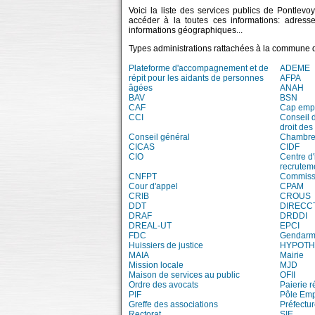
Voici la liste des services publics de Pontlevo
accéder à la toutes ces informations: adress
informations géographiques...
Types administrations rattachées à la commune 
Plateforme d'accompagnement et de
ADEME
répit pour les aidants de personnes
AFPA
âgées
ANAH
BAV
BSN
CAF
Cap emp
CCI
Conseil 
droit des
Conseil général
Chambre 
CICAS
CIDF
CIO
Centre d'
recrutem
CNFPT
Commissi
Cour d'appel
CPAM
CRIB
CROUS
DDT
DIRECC
DRAF
DRDDI
DREAL-UT
EPCI
FDC
Gendarm
Huissiers de justice
HYPOT
MAIA
Mairie
Mission locale
MJD
Maison de services au public
OFII
Ordre des avocats
Paierie r
PIF
Pôle Emp
Greffe des associations
Préfectur
Rectorat
SIE