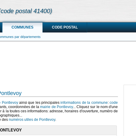
(code postal 41400)
COMMUNES
CODE POSTAL
communes par départements
Pontlevoy
de Pontlevoy
ainsi que les principales
informations de la commune
:
code
ants, coordonnées de la
mairie de Pontlevoy
... Cliquez sur le nom d'une
r à la toutes ces informations: adresse, horaires d'ouverture, numéro de
ographiques...
te des
numéros utiles de Pontlevoy
.
PONTLEVOY