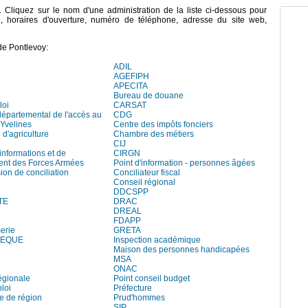
y. Cliquez sur le nom d'une administration de la liste ci-dessous pour
e, horaires d'ouverture, numéro de téléphone, adresse du site web,
de Pontlevoy:
ADIL
AGEFIPH
APECITA
Bureau de douane
loi
CARSAT
départemental de l'accès au
CDG
 Yvelines
Centre des impôts fonciers
d'agriculture
Chambre des métiers
CIJ
informations et de
CIRGN
ent des Forces Armées
Point d'information - personnes âgées
on de conciliation
Conciliateur fiscal
Conseil régional
DDCSPP
TE
DRAC
DREAL
FDAPP
erie
GRETA
HEQUE
Inspection académique
Maison des personnes handicapées
MSA
ONAC
égionale
Point conseil budget
loi
Préfecture
e de région
Prud'hommes
SIP