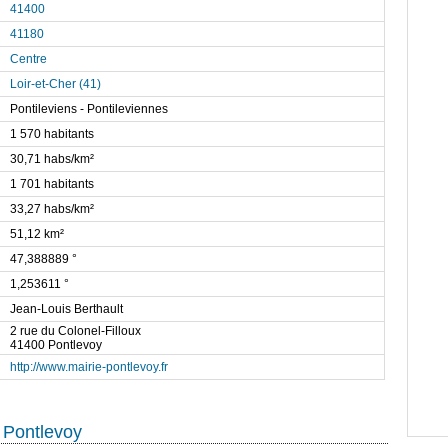
41400
41180
Centre
Loir-et-Cher (41)
Pontileviens - Pontileviennes
1 570 habitants
30,71 habs/km²
1 701 habitants
33,27 habs/km²
51,12 km²
47,388889 °
1,253611 °
Jean-Louis Berthault
2 rue du Colonel-Filloux
41400 Pontlevoy
http://www.mairie-pontlevoy.fr
 Pontlevoy