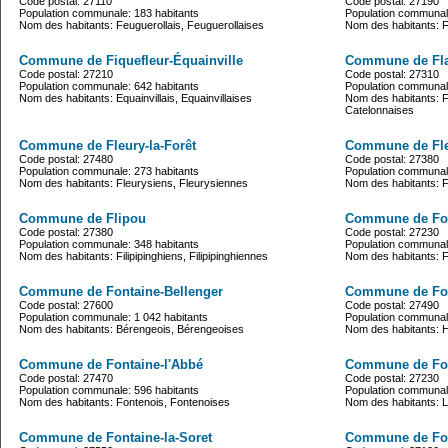
Code postal: 27110
Code postal: 27190
Population communale: 183 habitants
Population communale
Nom des habitants: Feuguerollais, Feuguerollaises
Nom des habitants: Fi
Commune de Fiquefleur-Équainville
Commune de Fla
Code postal: 27210
Code postal: 27310
Population communale: 642 habitants
Population communale
Nom des habitants: Equainvillais, Equainvillaises
Nom des habitants: F
Catelonnaises
Commune de Fleury-la-Forêt
Commune de Fle
Code postal: 27480
Code postal: 27380
Population communale: 273 habitants
Population communale
Nom des habitants: Fleurysiens, Fleurysiennes
Nom des habitants: F
Commune de Flipou
Commune de Foll
Code postal: 27380
Code postal: 27230
Population communale: 348 habitants
Population communale
Nom des habitants: Filipipinghiens, Filipipinghiennes
Nom des habitants: Fol
Commune de Fontaine-Bellenger
Commune de Fo
Code postal: 27600
Code postal: 27490
Population communale: 1 042 habitants
Population communale
Nom des habitants: Bérengeois, Bérengeoises
Nom des habitants: H
Commune de Fontaine-l'Abbé
Commune de Fon
Code postal: 27470
Code postal: 27230
Population communale: 596 habitants
Population communale
Nom des habitants: Fontenois, Fontenoises
Nom des habitants: Lu
Commune de Fontaine-la-Soret
Commune de Fon