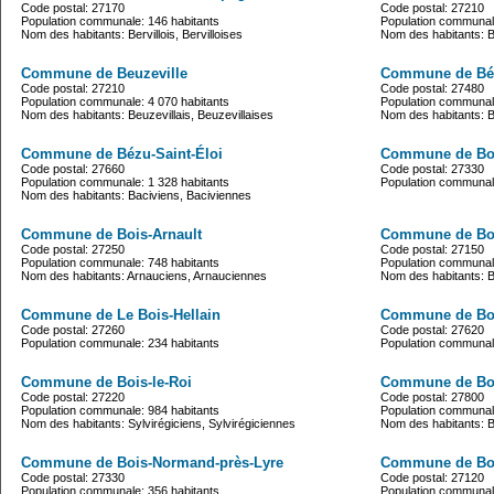
Code postal: 27170
Code postal: 27210
Population communale: 146 habitants
Population communale
Nom des habitants: Bervillois, Bervilloises
Nom des habitants: Ber
Commune de Beuzeville
Commune de Béz
Code postal: 27210
Code postal: 27480
Population communale: 4 070 habitants
Population communale
Nom des habitants: Beuzevillais, Beuzevillaises
Nom des habitants: B
Commune de Bézu-Saint-Éloi
Commune de Boi
Code postal: 27660
Code postal: 27330
Population communale: 1 328 habitants
Population communale
Nom des habitants: Baciviens, Baciviennes
Commune de Bois-Arnault
Commune de Bo
Code postal: 27250
Code postal: 27150
Population communale: 748 habitants
Population communale
Nom des habitants: Arnauciens, Arnauciennes
Nom des habitants: 
Commune de Le Bois-Hellain
Commune de Boi
Code postal: 27260
Code postal: 27620
Population communale: 234 habitants
Population communale
Commune de Bois-le-Roi
Commune de Bo
Code postal: 27220
Code postal: 27800
Population communale: 984 habitants
Population communale
Nom des habitants: Sylvirégiciens, Sylvirégiciennes
Nom des habitants: 
Commune de Bois-Normand-près-Lyre
Commune de Boi
Code postal: 27330
Code postal: 27120
Population communale: 356 habitants
Population communale