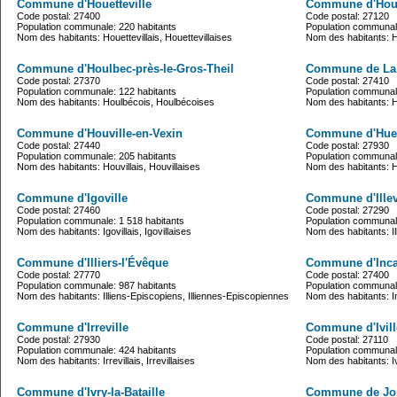
Commune d'Houetteville
Commune d'Houl
Code postal: 27400
Code postal: 27120
Population communale: 220 habitants
Population communale
Nom des habitants: Houettevillais, Houettevillaises
Nom des habitants: 
Commune d'Houlbec-près-le-Gros-Theil
Commune de La
Code postal: 27370
Code postal: 27410
Population communale: 122 habitants
Population communale
Nom des habitants: Houlbécois, Houlbécoises
Nom des habitants:
Commune d'Houville-en-Vexin
Commune d'Hue
Code postal: 27440
Code postal: 27930
Population communale: 205 habitants
Population communale
Nom des habitants: Houvillais, Houvillaises
Nom des habitants: 
Commune d'Igoville
Commune d'Illevi
Code postal: 27460
Code postal: 27290
Population communale: 1 518 habitants
Population communale
Nom des habitants: Igovillais, Igovillaises
Nom des habitants: Illev
Commune d'Illiers-l'Évêque
Commune d'Incar
Code postal: 27770
Code postal: 27400
Population communale: 987 habitants
Population communale
Nom des habitants: Illiens-Episcopiens, Illiennes-Episcopiennes
Nom des habitants: Inc
Commune d'Irreville
Commune d'Ivill
Code postal: 27930
Code postal: 27110
Population communale: 424 habitants
Population communale
Nom des habitants: Irrevillais, Irrevillaises
Nom des habitants: Ivil
Commune d'Ivry-la-Bataille
Commune de Jon