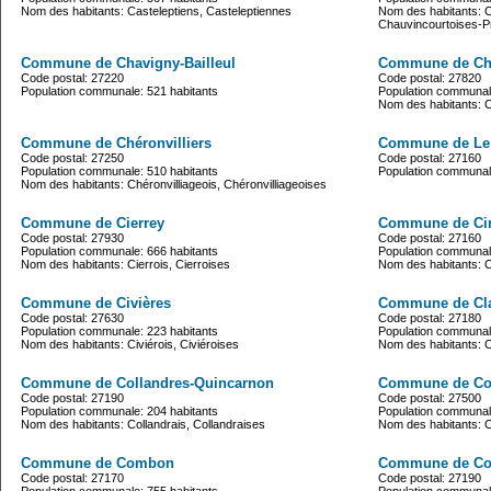
Nom des habitants: Casteleptiens, Casteleptiennes
Nom des habitants: 
Chauvincourtoises-
Commune de Chavigny-Bailleul
Commune de Ch
Code postal: 27220
Code postal: 27820
Population communale: 521 habitants
Population communale
Nom des habitants: 
Commune de Chéronvilliers
Commune de Le
Code postal: 27250
Code postal: 27160
Population communale: 510 habitants
Population communale
Nom des habitants: Chéronvilliageois, Chéronvilliageoises
Commune de Cierrey
Commune de Cin
Code postal: 27930
Code postal: 27160
Population communale: 666 habitants
Population communale
Nom des habitants: Cierrois, Cierroises
Nom des habitants: C
Commune de Civières
Commune de Cla
Code postal: 27630
Code postal: 27180
Population communale: 223 habitants
Population communale
Nom des habitants: Civiérois, Civiéroises
Nom des habitants: Cla
Commune de Collandres-Quincarnon
Commune de Col
Code postal: 27190
Code postal: 27500
Population communale: 204 habitants
Population communale
Nom des habitants: Collandrais, Collandraises
Nom des habitants: Co
Commune de Combon
Commune de Co
Code postal: 27170
Code postal: 27190