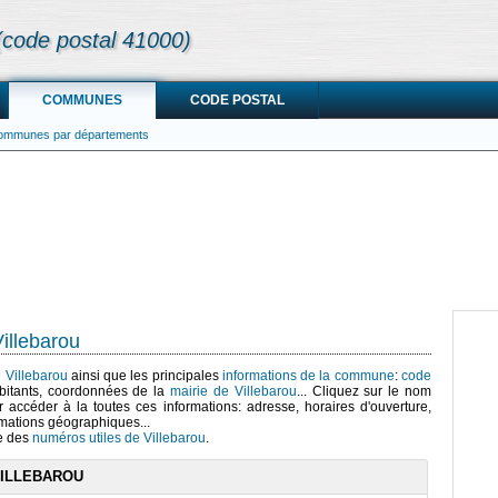
(code postal 41000)
COMMUNES
CODE POSTAL
communes par départements
illebarou
e Villebarou
ainsi que les principales
informations de la commune
:
code
bitants, coordonnées de la
mairie de Villebarou
... Cliquez sur le nom
r accéder à la toutes ces informations: adresse, horaires d'ouverture,
mations géographiques...
te des
numéros utiles de Villebarou
.
VILLEBAROU