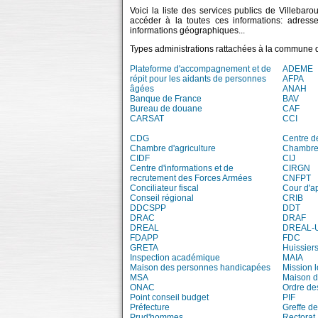
Voici la liste des services publics de Villebar
accéder à la toutes ces informations: adress
informations géographiques...
Types administrations rattachées à la commune d
Plateforme d'accompagnement et de
ADEME
répit pour les aidants de personnes
AFPA
âgées
ANAH
Banque de France
BAV
Bureau de douane
CAF
CARSAT
CCI
CDG
Centre d
Chambre d'agriculture
Chambre 
CIDF
CIJ
Centre d'informations et de
CIRGN
recrutement des Forces Armées
CNFPT
Conciliateur fiscal
Cour d'a
Conseil régional
CRIB
DDCSPP
DDT
DRAC
DRAF
DREAL
DREAL-
FDAPP
FDC
GRETA
Huissiers
Inspection académique
MAIA
Maison des personnes handicapées
Mission 
MSA
Maison d
ONAC
Ordre de
Point conseil budget
PIF
Préfecture
Greffe de
Prud'hommes
Rectorat