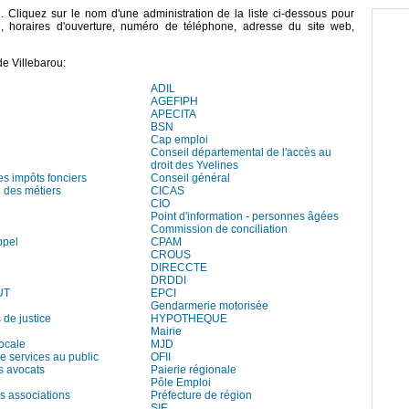
ou. Cliquez sur le nom d'une administration de la liste ci-dessous pour
e, horaires d'ouverture, numéro de téléphone, adresse du site web,
e Villebarou:
ADIL
AGEFIPH
APECITA
BSN
Cap emploi
Conseil départemental de l'accès au
droit des Yvelines
es impôts fonciers
Conseil général
des métiers
CICAS
CIO
Point d'information - personnes âgées
Commission de conciliation
ppel
CPAM
CROUS
DIRECCTE
DRDDI
UT
EPCI
Gendarmerie motorisée
 de justice
HYPOTHEQUE
Mairie
locale
MJD
e services au public
OFII
s avocats
Paierie régionale
Pôle Emploi
s associations
Préfecture de région
SIE