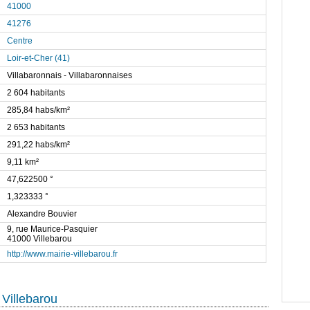
41000
41276
Centre
Loir-et-Cher (41)
Villabaronnais - Villabaronnaises
2 604 habitants
285,84 habs/km²
2 653 habitants
291,22 habs/km²
9,11 km²
47,622500 °
1,323333 °
Alexandre Bouvier
9, rue Maurice-Pasquier
41000 Villebarou
http://www.mairie-villebarou.fr
 Villebarou