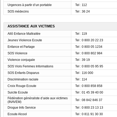
Urgences à partir d’un portable
Tel : 112
SOS médecins
Tel : 36 24
ASSISTANCE AUX VICTIMES
Allô Enfance Maltraitée
Tel : 119
Jeunes Violence Ecoute
Tel : 0 800 20 22 23
Enfance et Partage
Tel : 0 800 05 1234
SOS Violence
Tel : 0 800 802 984
Violence conjugale
Tel : 39 19
SOS Viols Femmes Informations
Tel : 0 800 05 95 95
SOS Enfants Disparus
Tel : 116 000
Discrimination raciale
Tel : 114
Croix Rouge Ecoute
Tel : 0 800 858 858
Suicite Ecoute
Tel : 01 45 39 40 00
Fédération généraliste d’aide aux victimes
Tel : 08 842 846 37
(INAVEM)
Drogue Info Service
Tel : 0 800 23 13 13
Ecoute Alcool
Tel : 0 811 91 30 30