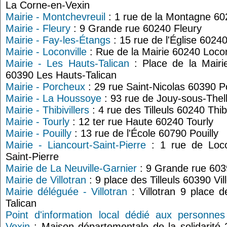
La Corne-en-Vexin
Mairie - Montchevreuil
: 1 rue de la Montagne 60
Mairie - Fleury
: 9 Grande rue 60240 Fleury
Mairie - Fay-les-Étangs
: 15 rue de l'Église 6024
Mairie - Loconville
: Rue de la Mairie 60240 Locon
Mairie - Les Hauts-Talican
: Place de la Mairi
60390 Les Hauts-Talican
Mairie - Porcheux
: 29 rue Saint-Nicolas 60390 
Mairie - La Houssoye
: 93 rue de Jouy-sous-The
Mairie - Thibivillers
: 4 rue des Tilleuls 60240 Thibi
Mairie - Tourly
: 12 ter rue Haute 60240 Tourly
Mairie - Pouilly
: 13 rue de l'École 60790 Pouilly
Mairie - Liancourt-Saint-Pierre
: 1 rue de Locon
Saint-Pierre
Mairie de La Neuville-Garnier
: 9 Grande rue 603
Mairie de Villotran
: 9 place des Tilleuls 60390 Vil
Mairie déléguée - Villotran
: Villotran 9 place d
Talican
Point d'information local dédié aux personn
Vexin
: Maison départementale de la solidarité 