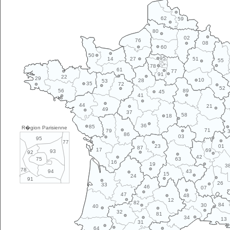
62
59
80
02
76
08
60
50
95
14
27
51
55
78
61
77
91
22
29
10
28
53
35
72
52
89
56
45
41
44
21
49
37
58
18
36
85
R�gion Parisienne
71
79
86
03
95
77
01
23
87
17
69
93
92
42
63
75
16
19
3
78
43
94
15
24
91
26
33
46
07
47
48
12
82
84
30
40
32
81
34
13
31
64