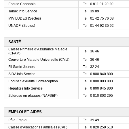
Ecoute Cannabis
Tel : 0 811 91 20 20
Tabac Info Service
Tel : 39 89
MIVILUDES (Sectes)
Tel : 01 42 75 76 08
UNADFI (Sectes)
Tel : 01 44 92 35 92
SANTÉ
Caisse Primaire d’Assurance Maladie
Tel : 36 46
(CPAM)
Couverture Maladie Universelle (CMU)
Tel : 36 46
Fil Santé Jeunes
Tel : 32 24
SIDA Info Service
Tel : 0 800 840 800
Ecoute Sexualité Contraception
Tel : 0 800 803 803
Hépatites Info Service
Tel : 0 800 845 800
Sclérose en plaques (NAFSEP)
Tel : 0 810 803 295
EMPLOI ET AIDES
Pôle Emploi
Tel : 39 49
Caisse d’Allocations Familiales (CAF)
Tel : 0 820 259 510