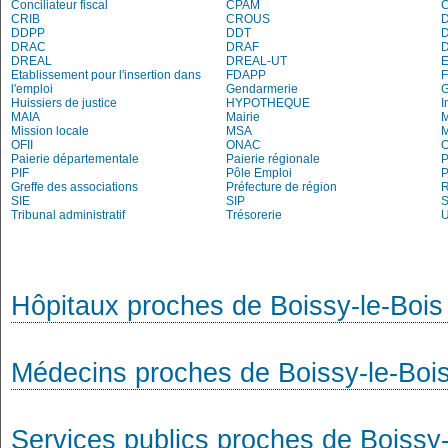
Conciliateur fiscal
CPAM
C
CRIB
CROUS
DDPP
DDT
DRAC
DRAF
DREAL
DREAL-UT
E
Etablissement pour l'insertion dans
FDAPP
l'emploi
Gendarmerie
Huissiers de justice
HYPOTHEQUE
I
MAIA
Mairie
M
Mission locale
MSA
M
OFII
ONAC
O
Paierie départementale
Paierie régionale
P
PIF
Pôle Emploi
P
Greffe des associations
Préfecture de région
R
SIE
SIP
Tribunal administratif
Trésorerie
Hôpitaux proches de Boissy-le-Bois
Médecins proches de Boissy-le-Boi
Services publics proches de Boissy-