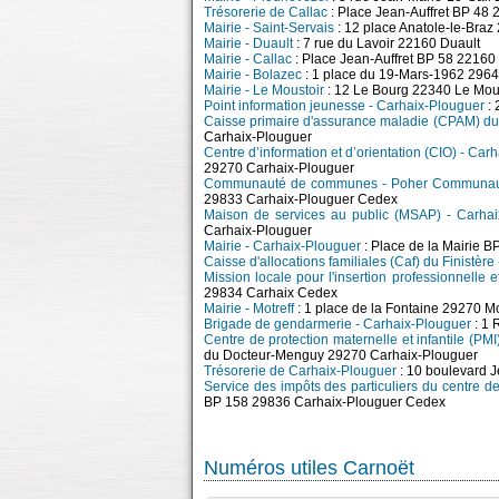
Trésorerie de Callac
: Place Jean-Auffret BP 48 
Mairie - Saint-Servais
: 12 place Anatole-le-Braz
Mairie - Duault
: 7 rue du Lavoir 22160 Duault
Mairie - Callac
: Place Jean-Auffret BP 58 22160
Mairie - Bolazec
: 1 place du 19-Mars-1962 296
Mairie - Le Moustoir
: 12 Le Bourg 22340 Le Mou
Point information jeunesse - Carhaix-Plouguer
: 
Caisse primaire d'assurance maladie (CPAM) du 
Carhaix-Plouguer
Centre d’information et d’orientation (CIO) - Car
29270 Carhaix-Plouguer
Communauté de communes - Poher Communa
29833 Carhaix-Plouguer Cedex
Maison de services au public (MSAP) - Carhai
Carhaix-Plouguer
Mairie - Carhaix-Plouguer
: Place de la Mairie 
Caisse d'allocations familiales (Caf) du Finistère
Mission locale pour l'insertion professionnelle 
29834 Carhaix Cedex
Mairie - Motreff
: 1 place de la Fontaine 29270 Mo
Brigade de gendarmerie - Carhaix-Plouguer
: 1 
Centre de protection maternelle et infantile (PM
du Docteur-Menguy 29270 Carhaix-Plouguer
Trésorerie de Carhaix-Plouguer
: 10 boulevard 
Service des impôts des particuliers du centre 
BP 158 29836 Carhaix-Plouguer Cedex
Numéros utiles Carnoët