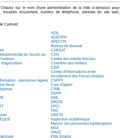
. Cliquez sur le nom d'une administration de la liste ci-dessous pour
e, horaires d'ouverture, numéro de téléphone, adresse du site web,
de Carnoët:
ADIL
AGEFIPH
APECITA
Bureau de douane
loi
CARSAT
départemental de l'accès au
CDG
 Yvelines
Centre des impôts fonciers
d'agriculture
Chambre des métiers
CIDF
Centre d'informations et de
recrutement des Forces Armées
information - personnes âgées
CNFPT
eur fiscal
Cour d'appel
régional
CRIB
DDPP
TE
DML
DRDDI
UT
EPCI
FDC
erie
GRETA
HEQUE
Inspection académique
Maison des personnes handicapées
MSA
ONAC
égionale
Pôle Emploi