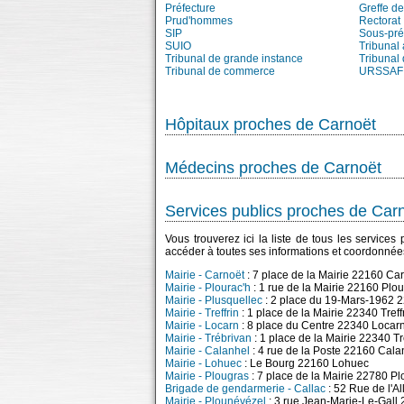
Préfecture
Greffe de
Prud'hommes
Rectorat
SIP
Sous-pré
SUIO
Tribunal 
Tribunal de grande instance
Tribunal 
Tribunal de commerce
URSSAF
Hôpitaux proches de Carnoët
Médecins proches de Carnoët
Services publics proches de Car
Vous trouverez ici la liste de tous les service
accéder à toutes ses informations et coordonnée
Mairie - Carnoët
: 7 place de la Mairie 22160 Ca
Mairie - Plourac'h
: 1 rue de la Mairie 22160 Plou
Mairie - Plusquellec
: 2 place du 19-Mars-1962 
Mairie - Treffrin
: 1 place de la Mairie 22340 Treff
Mairie - Locarn
: 8 place du Centre 22340 Locar
Mairie - Trébrivan
: 1 place de la Mairie 22340 T
Mairie - Calanhel
: 4 rue de la Poste 22160 Cala
Mairie - Lohuec
: Le Bourg 22160 Lohuec
Mairie - Plougras
: 7 place de la Mairie 22780 P
Brigade de gendarmerie - Callac
: 52 Rue de l'A
Mairie - Plounévézel
: 3 rue Jean-Marie-Le-Gall