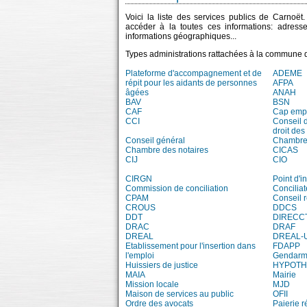
Voici la liste des services publics de Carnoët
accéder à la toutes ces informations: adress
informations géographiques...
Types administrations rattachées à la commune 
Plateforme d'accompagnement et de
ADEME
répit pour les aidants de personnes
AFPA
âgées
ANAH
BAV
BSN
CAF
Cap emp
CCI
Conseil 
droit des
Conseil général
Chambre 
Chambre des notaires
CICAS
CIJ
CIO
CIRGN
Point d'
Commission de conciliation
Conciliat
CPAM
Conseil 
CROUS
DDCS
DDT
DIRECC
DRAC
DRAF
DREAL
DREAL-
Etablissement pour l'insertion dans
FDAPP
l'emploi
Gendarm
Huissiers de justice
HYPOT
MAIA
Mairie
Mission locale
MJD
Maison de services au public
OFII
Ordre des avocats
Paierie r