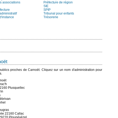
s associations
Préfecture de région
SIE
fecture
SPIP
administratif
Tribunal pour enfants
d'instance
Trésorerie
noët
s publics proches de Carnoët. Cliquez sur un nom d'administration pour
s.
rnoët
rac'h
22160 Plusquellec
rin
n
rébrivan
nhel
lougras
llée 22160 Callac
 29270 Plounévézel