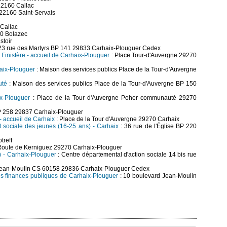
22160 Callac
 22160 Saint-Servais
 Callac
40 Bolazec
stoir
23 rue des Martyrs BP 141 29833 Carhaix-Plouguer Cedex
Finistère - accueil de Carhaix-Plouguer
: Place Tour-d'Auvergne 29270
haix-Plouguer
: Maison des services publics Place de la Tour-d'Auvergne
uté
: Maison des services publics Place de la Tour-d'Auvergne BP 150
x-Plouguer
: Place de la Tour d'Auvergne Poher communauté 29270
BP 258 29837 Carhaix-Plouguer
 - accueil de Carhaix
: Place de la Tour d'Auvergne 29270 Carhaix
et sociale des jeunes (16-25 ans) - Carhaix
: 36 rue de l'Église BP 220
treff
Route de Kerniguez 29270 Carhaix-Plouguer
I) - Carhaix-Plouguer
: Centre départemental d'action sociale 14 bis rue
Jean-Moulin CS 60158 29836 Carhaix-Plouguer Cedex
des finances publiques de Carhaix-Plouguer
: 10 boulevard Jean-Moulin