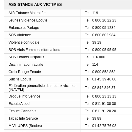
ASSISTANCE AUX VICTIMES
Allô Enfance Maltraitée
Tel : 119
Jeunes Violence Ecoute
Tel : 0 800 20 22 23
Enfance et Partage
Tel : 0 800 05 1234
SOS Violence
Tel : 0 800 802 984
Violence conjugale
Tel : 39 19
SOS Viols Femmes Informations
Tel : 0 800 05 95 95
SOS Enfants Disparus
Tel : 116 000
Discrimination raciale
Tel : 114
Croix Rouge Ecoute
Tel : 0 800 858 858
Suicite Ecoute
Tel : 01 45 39 40 00
Fédération généraliste d’aide aux victimes
Tel : 08 842 846 37
(INAVEM)
Drogue Info Service
Tel : 0 800 23 13 13
Ecoute Alcool
Tel : 0 811 91 30 30
Ecoute Cannabis
Tel : 0 811 91 20 20
Tabac Info Service
Tel : 39 89
MIVILUDES (Sectes)
Tel : 01 42 75 76 08