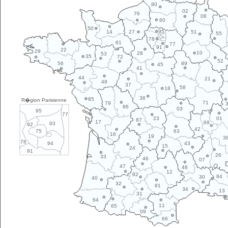
80
02
76
08
60
50
95
14
27
51
55
78
61
77
91
22
29
10
28
53
35
72
52
89
56
45
41
44
21
49
37
58
18
36
85
R�gion Parisienne
71
79
86
03
95
77
01
23
87
17
69
93
92
42
63
75
16
19
3
78
43
94
15
24
91
26
33
46
07
47
48
12
82
84
30
40
32
81
34
13
31
64
11
65
09
66