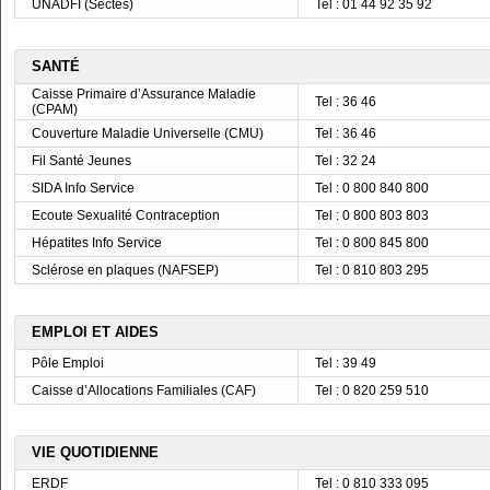
UNADFI (Sectes)
Tel : 01 44 92 35 92
SANTÉ
Caisse Primaire d’Assurance Maladie
Tel : 36 46
(CPAM)
Couverture Maladie Universelle (CMU)
Tel : 36 46
Fil Santé Jeunes
Tel : 32 24
SIDA Info Service
Tel : 0 800 840 800
Ecoute Sexualité Contraception
Tel : 0 800 803 803
Hépatites Info Service
Tel : 0 800 845 800
Sclérose en plaques (NAFSEP)
Tel : 0 810 803 295
EMPLOI ET AIDES
Pôle Emploi
Tel : 39 49
Caisse d’Allocations Familiales (CAF)
Tel : 0 820 259 510
VIE QUOTIDIENNE
ERDF
Tel : 0 810 333 095