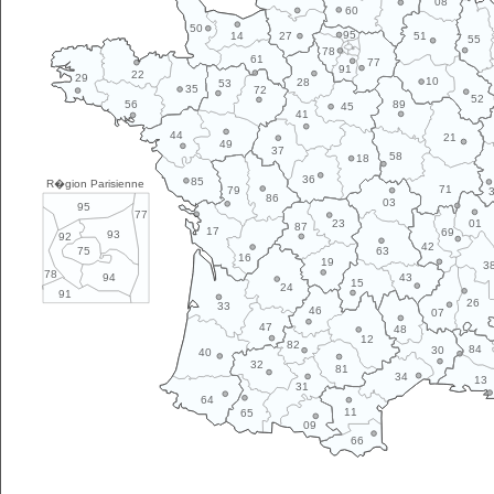
08
60
50
95
14
27
51
55
78
61
77
91
22
29
10
28
53
35
72
52
89
56
45
41
44
21
49
37
58
18
36
85
R�gion Parisienne
71
79
86
03
95
77
01
23
87
17
69
93
92
42
63
75
16
19
3
78
43
94
15
24
91
26
33
46
07
47
48
12
82
84
30
40
32
81
34
13
31
64
11
65
09
66