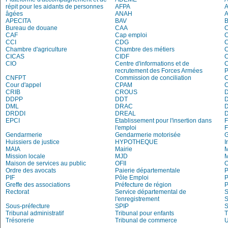
répit pour les aidants de personnes
AFPA
âgées
ANAH
APECITA
BAV
Bureau de douane
CAA
C
CAF
Cap emploi
CCI
CDG
C
Chambre d'agriculture
Chambre des métiers
C
CICAS
CIDF
C
CIO
Centre d'informations et de
recrutement des Forces Armées
P
CNFPT
Commission de conciliation
C
Cour d'appel
CPAM
C
CRIB
CROUS
DDPP
DDT
DML
DRAC
DRDDI
DREAL
EPCI
Etablissement pour l'insertion dans
l'emploi
Gendarmerie
Gendarmerie motorisée
Huissiers de justice
HYPOTHEQUE
I
MAIA
Mairie
M
Mission locale
MJD
Maison de services au public
OFII
Ordre des avocats
Paierie départementale
P
PIF
Pôle Emploi
P
Greffe des associations
Préfecture de région
P
Rectorat
Service départemental de
S
l'enregistrement
S
Sous-préfecture
SPIP
Tribunal administratif
Tribunal pour enfants
T
Trésorerie
Tribunal de commerce