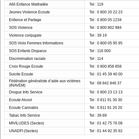
Allô Enfance Maltraitée
Tel : 119
Jeunes Violence Ecoute
Tel : 0 800 20 22 23
Enfance et Partage
Tel : 0 800 05 1234
SOS Violence
Tel : 0 800 802 984
Violence conjugale
Tel : 39 19
SOS Viols Femmes Informations
Tel : 0 800 05 95 95
SOS Enfants Disparus
Tel : 116 000
Discrimination raciale
Tel : 114
Croix Rouge Ecoute
Tel : 0 800 858 858
Suicite Ecoute
Tel : 01 45 39 40 00
Fédération généraliste d’aide aux victimes
Tel : 08 842 846 37
(INAVEM)
Drogue Info Service
Tel : 0 800 23 13 13
Ecoute Alcool
Tel : 0 811 91 30 30
Ecoute Cannabis
Tel : 0 811 91 20 20
Tabac Info Service
Tel : 39 89
MIVILUDES (Sectes)
Tel : 01 42 75 76 08
UNADFI (Sectes)
Tel : 01 44 92 35 92