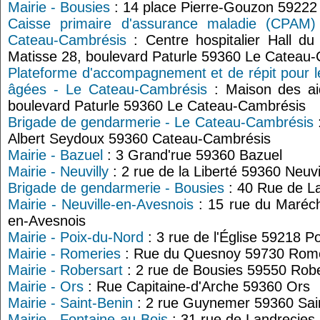
Mairie - Bousies
: 14 place Pierre-Gouzon 59222
Caisse primaire d'assurance maladie (CPAM)
Cateau-Cambrésis
: Centre hospitalier Hall d
Matisse 28, boulevard Paturle 59360 Le Cateau
Plateforme d'accompagnement et de répit pour l
âgées - Le Cateau-Cambrésis
: Maison des ai
boulevard Paturle 59360 Le Cateau-Cambrésis
Brigade de gendarmerie - Le Cateau-Cambrésis
Albert Seydoux 59360 Cateau-Cambrésis
Mairie - Bazuel
: 3 Grand'rue 59360 Bazuel
Mairie - Neuvilly
: 2 rue de la Liberté 59360 Neuvi
Brigade de gendarmerie - Bousies
: 40 Rue de L
Mairie - Neuville-en-Avesnois
: 15 rue du Maréch
en-Avesnois
Mairie - Poix-du-Nord
: 3 rue de l'Église 59218 P
Mairie - Romeries
: Rue du Quesnoy 59730 Rome
Mairie - Robersart
: 2 rue de Bousies 59550 Robe
Mairie - Ors
: Rue Capitaine-d'Arche 59360 Ors
Mairie - Saint-Benin
: 2 rue Guynemer 59360 Sai
Mairie - Fontaine-au-Bois
: 31 rue de Landrecies