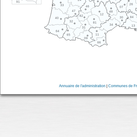
91
26
33
46
07
47
48
12
82
84
30
40
32
81
34
13
31
64
11
65
09
66
Annuaire de l'administration
|
Communes de Fr