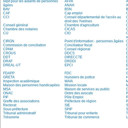
répit pour les aidants de personnes
AFPA
âgées
ANAH
BAV
BSN
B
CAF
Cap emploi
CCI
Conseil départemental de l'accès au
droit des Yvelines
C
Conseil général
Chambre d'agriculture
C
Chambre des notaires
CICAS
C
CIJ
CIO
C
r
CIRGN
Point d'information - personnes âgées
Commission de conciliation
Conciliateur fiscal
C
CPAM
Conseil régional
CROUS
DDCS
DDT
DIRECCTE
DRAF
DRDDI
DREAL-UT
EPCI
E
l
FDAPP
FDC
G
GRETA
Huissiers de justice
Inspection académique
MAIA
M
Maison des personnes handicapées
Mission locale
MSA
Maison de services au public
O
ONAC
Ordre des avocats
P
PIF
Pôle Emploi
P
Greffe des associations
Préfecture de région
P
Rectorat
SIE
S
Sous-préfecture
SPIP
Tribunal administratif
Tribunal pour enfants
T
Trésorerie
Tribunal de commerce