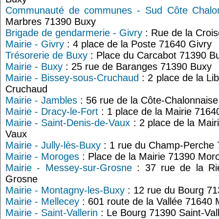
Communauté de communes - Sud Côte Chalon
Marbres 71390 Buxy
Brigade de gendarmerie - Givry
: Rue de la Crois
Mairie - Givry
: 4 place de la Poste 71640 Givry
Trésorerie de Buxy
: Place du Carcabot 71390 B
Mairie - Buxy
: 25 rue de Baranges 71390 Buxy
Mairie - Bissey-sous-Cruchaud
: 2 place de la Li
Cruchaud
Mairie - Jambles
: 56 rue de la Côte-Chalonnais
Mairie - Dracy-le-Fort
: 1 place de la Mairie 7164
Mairie - Saint-Denis-de-Vaux
: 2 place de la Mair
Vaux
Mairie - Jully-lès-Buxy
: 1 rue du Champ-Perche 7
Mairie - Moroges
: Place de la Mairie 71390 Mor
Mairie - Messey-sur-Grosne
: 37 rue de la Ri
Grosne
Mairie - Montagny-les-Buxy
: 12 rue du Bourg 7
Mairie - Mellecey
: 601 route de la Vallée 71640 
Mairie - Saint-Vallerin
: Le Bourg 71390 Saint-Vall