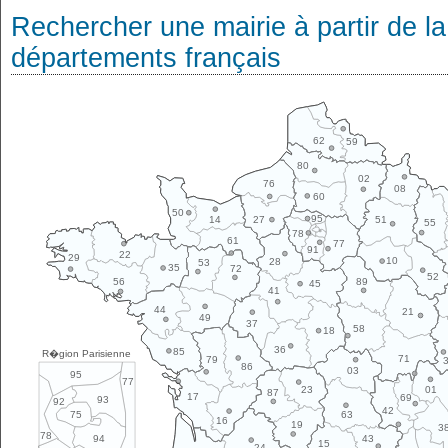
Rechercher une mairie à partir de la
départements français
62
59
80
02
76
08
60
50
95
14
27
51
55
78
61
77
91
22
29
10
28
53
35
72
52
89
56
45
41
44
21
49
37
58
18
36
85
R�gion Parisienne
71
79
86
03
95
77
01
23
87
17
69
93
92
42
63
75
16
19
3
78
43
94
15
24