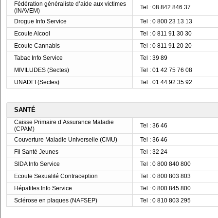
Fédération généraliste d’aide aux victimes
Tel : 08 842 846 37
(INAVEM)
Drogue Info Service
Tel : 0 800 23 13 13
Ecoute Alcool
Tel : 0 811 91 30 30
Ecoute Cannabis
Tel : 0 811 91 20 20
Tabac Info Service
Tel : 39 89
MIVILUDES (Sectes)
Tel : 01 42 75 76 08
UNADFI (Sectes)
Tel : 01 44 92 35 92
SANTÉ
Caisse Primaire d’Assurance Maladie
Tel : 36 46
(CPAM)
Couverture Maladie Universelle (CMU)
Tel : 36 46
Fil Santé Jeunes
Tel : 32 24
SIDA Info Service
Tel : 0 800 840 800
Ecoute Sexualité Contraception
Tel : 0 800 803 803
Hépatites Info Service
Tel : 0 800 845 800
Sclérose en plaques (NAFSEP)
Tel : 0 810 803 295