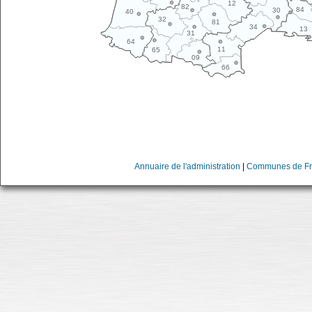
12
82
84
30
40
32
81
34
13
31
64
11
65
09
66
Annuaire de l'administration
|
Communes de Fr