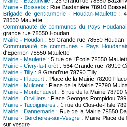
Mairie - Bazainville
: 25 Grand'rue 78550 Bazainvi
Mairie - Boissets
: Rue Bastanière 78910 Boisset
Brigade de gendarmerie - Houdan-Maulette
: 4
78550 Maulette
Communauté de communes du Pays Houdanais
grande rue 78550 Houdan
Mairie - Houdan
: 69 Grande rue 78550 Houdan
Communauté de communes - Pays Houdanais 
d'Epernon 78550 Maulette
Mairie - Maulette
: 5 rue de l'École 78550 Maulet
Mairie - Civry-la-Forêt
: 564 Grande rue 78910 Ci
Mairie - Tilly
: 8 Grand'rue 78790 Tilly
Mairie - Flacourt
: Place de la Mairie 78200 Flaco
Mairie - Mulcent
: Place de la Mairie 78790 Mulc
Mairie - Montchauvet
: 8 rue de la Mairie 78790
Mairie - Orvilliers
: Place Georges-Pompidou 78910
Mairie - Tacoignières
: 1 rue du Clos-de-l'Isle 78
Mairie - Dannemarie
: Rue de la Mairie 78550 D
Mairie - Berchères-sur-Vesgre
: Mairie Place de 
sur vesgre