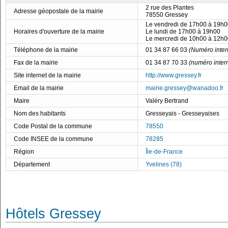
2 rue des Plantes
Adresse géopostale de la mairie
78550 Gressey
Le vendredi de 17h00 à 19h0
Horaires d'ouverture de la mairie
Le lundi de 17h00 à 19h00
Le mercredi de 10h00 à 12h0
Téléphone de la mairie
01 34 87 66 03
(Numéro inter
Fax de la mairie
01 34 87 70 33
(numéro inter
Site internet de la mairie
http://www.gressey.fr
Email de la mairie
mairie.gressey@wanadoo.fr
Maire
Valéry Bertrand
Nom des habitants
Gresseyais - Gresseyaises
Code Postal de la commune
78550
Code INSEE de la commune
78285
Région
Île-de-France
Département
Yvelines (78)
Hôtels Gressey