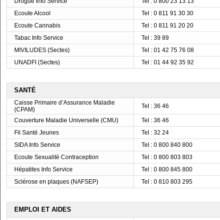
Drogue Info Service
Tel : 0 800 23 13 13
Ecoute Alcool
Tel : 0 811 91 30 30
Ecoute Cannabis
Tel : 0 811 91 20 20
Tabac Info Service
Tel : 39 89
MIVILUDES (Sectes)
Tel : 01 42 75 76 08
UNADFI (Sectes)
Tel : 01 44 92 35 92
SANTÉ
Caisse Primaire d’Assurance Maladie
Tel : 36 46
(CPAM)
Couverture Maladie Universelle (CMU)
Tel : 36 46
Fil Santé Jeunes
Tel : 32 24
SIDA Info Service
Tel : 0 800 840 800
Ecoute Sexualité Contraception
Tel : 0 800 803 803
Hépatites Info Service
Tel : 0 800 845 800
Sclérose en plaques (NAFSEP)
Tel : 0 810 803 295
EMPLOI ET AIDES