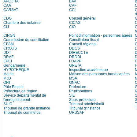
APECITA
BAV
CAA
CAF
C
CARSAT
CCI
C
d
CDG
Conseil général
C
Chambre des notaires
CICAS
C
CIJ
CIO
C
r
CIRGN
Point d'information - personnes âgées
Commission de conciliation
Conciliateur fiscal
C
CPAM
Conseil régional
CROUS
DDCS
DDT
DIRECCTE
DRAF
DRDDI
EPCI
FDAPP
Gendarmerie
GRETA
H
HYPOTHEQUE
Inspection académique
Mairie
Maison des personnes handicapées
M
MJD
MSA
M
OFII
ONAC
O
Pôle Emploi
Préfecture
G
Préfecture de région
Prud'hommes
R
Service départemental de
SIE
S
l'enregistrement
Sous-préfecture
S
SUIO
Tribunal administratif
T
Tribunal de grande instance
Tribunal d'instance
T
Tribunal de commerce
URSSAF