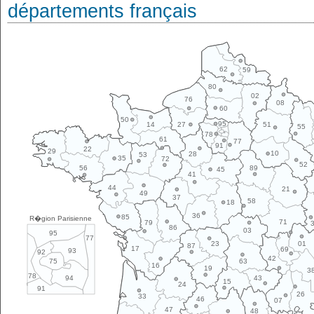
départements français
62
59
80
02
76
08
60
50
95
14
27
51
55
78
61
77
91
22
29
10
28
53
35
72
52
89
56
45
41
44
21
49
37
58
18
36
85
R�gion Parisienne
71
79
86
03
95
77
01
23
87
17
69
93
92
42
63
75
16
19
3
78
43
94
15
24
91
26
33
46
07
47
48