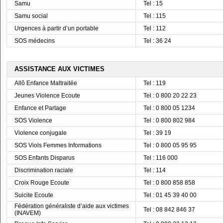
Samu
Tel : 15
Samu social
Tel : 115
Urgences à partir d’un portable
Tel : 112
SOS médecins
Tel : 36 24
ASSISTANCE AUX VICTIMES
Allô Enfance Maltraitée
Tel : 119
Jeunes Violence Ecoute
Tel : 0 800 20 22 23
Enfance et Partage
Tel : 0 800 05 1234
SOS Violence
Tel : 0 800 802 984
Violence conjugale
Tel : 39 19
SOS Viols Femmes Informations
Tel : 0 800 05 95 95
SOS Enfants Disparus
Tel : 116 000
Discrimination raciale
Tel : 114
Croix Rouge Ecoute
Tel : 0 800 858 858
Suicite Ecoute
Tel : 01 45 39 40 00
Fédération généraliste d’aide aux victimes
Tel : 08 842 846 37
(INAVEM)