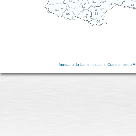
32
81
34
13
31
64
11
65
09
66
Annuaire de l'administration
|
Communes de Fr