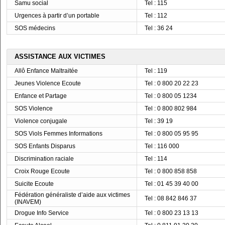
Samu social
Tel : 115
Urgences à partir d’un portable
Tel : 112
SOS médecins
Tel : 36 24
ASSISTANCE AUX VICTIMES
Allô Enfance Maltraitée
Tel : 119
Jeunes Violence Ecoute
Tel : 0 800 20 22 23
Enfance et Partage
Tel : 0 800 05 1234
SOS Violence
Tel : 0 800 802 984
Violence conjugale
Tel : 39 19
SOS Viols Femmes Informations
Tel : 0 800 05 95 95
SOS Enfants Disparus
Tel : 116 000
Discrimination raciale
Tel : 114
Croix Rouge Ecoute
Tel : 0 800 858 858
Suicite Ecoute
Tel : 01 45 39 40 00
Fédération généraliste d’aide aux victimes
Tel : 08 842 846 37
(INAVEM)
Drogue Info Service
Tel : 0 800 23 13 13