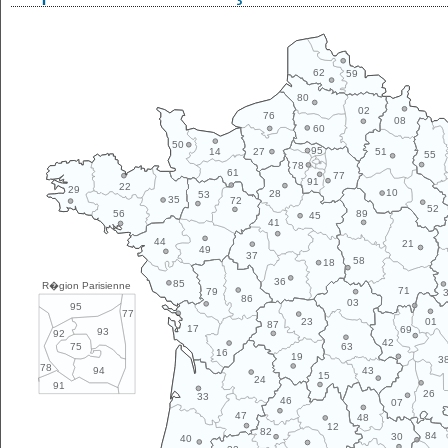
62
59
80
02
76
08
60
50
95
14
27
51
55
78
61
77
91
22
29
10
28
53
35
72
52
89
56
45
41
44
21
49
37
58
18
36
85
R�gion Parisienne
71
79
86
03
95
77
01
23
87
17
69
93
92
42
63
75
16
19
3
78
43
94
15
24
91
26
33
46
07
47
48
12
82
84
30
40