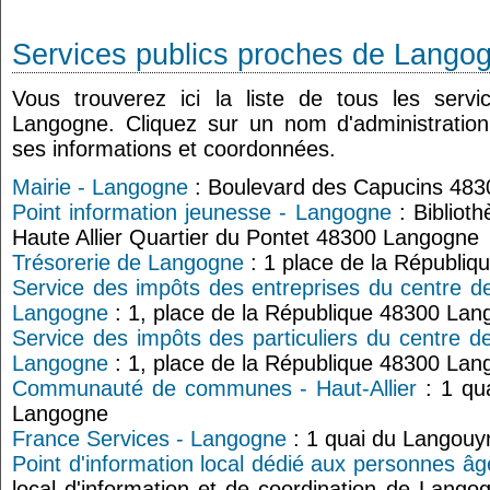
Services publics proches de Lango
Vous trouverez ici la liste de tous les serv
Langogne. Cliquez sur un nom d'administratio
ses informations et coordonnées.
Mairie - Langogne
: Boulevard des Capucins 48
Point information jeunesse - Langogne
: Bibliot
Haute Allier Quartier du Pontet 48300 Langogne
Trésorerie de Langogne
: 1 place de la Républi
Service des impôts des entreprises du centre d
Langogne
: 1, place de la République 48300 La
Service des impôts des particuliers du centre d
Langogne
: 1, place de la République 48300 La
Communauté de communes - Haut-Allier
: 1 qu
Langogne
France Services - Langogne
: 1 quai du Langou
Point d'information local dédié aux personnes â
local d'information et de coordination de Lang