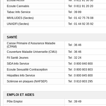
Ecoute Alcool
Tel : 0 811 91 30 30
Ecoute Cannabis
Tel : 0 811 91 20 20
Tabac Info Service
Tel : 39 89
MIVILUDES (Sectes)
Tel : 01 42 75 76 08
UNADFI (Sectes)
Tel : 01 44 92 35 92
SANTÉ
Caisse Primaire d’Assurance Maladie
Tel : 36 46
(CPAM)
Couverture Maladie Universelle (CMU)
Tel : 36 46
Fil Santé Jeunes
Tel : 32 24
SIDA Info Service
Tel : 0 800 840 800
Ecoute Sexualité Contraception
Tel : 0 800 803 803
Hépatites Info Service
Tel : 0 800 845 800
Sclérose en plaques (NAFSEP)
Tel : 0 810 803 295
EMPLOI ET AIDES
Pôle Emploi
Tel : 39 49