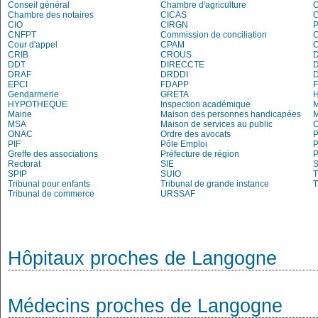
Conseil général
Chambre d'agriculture
C
Chambre des notaires
CICAS
C
CIO
CIRGN
P
CNFPT
Commission de conciliation
C
Cour d'appel
CPAM
C
CRIB
CROUS
DDT
DIRECCTE
DRAF
DRDDI
EPCI
FDAPP
Gendarmerie
GRETA
H
HYPOTHEQUE
Inspection académique
Mairie
Maison des personnes handicapées
M
MSA
Maison de services au public
O
ONAC
Ordre des avocats
P
PIF
Pôle Emploi
P
Greffe des associations
Préfecture de région
P
Rectorat
SIE
S
SPIP
SUIO
T
Tribunal pour enfants
Tribunal de grande instance
T
Tribunal de commerce
URSSAF
Hôpitaux proches de Langogne
Médecins proches de Langogne