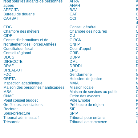
répit pour les aidants de personnes
AFPA
âgées
ANAH
APECITA
BAV
Bureau de douane
CAF
C
CARSAT
CCI
C
d
CDG
Conseil général
C
Chambre des métiers
Chambre des notaires
CIDF
CIJ
C
Centre d'informations et de
CIRGN
P
recrutement des Forces Armées
CNFPT
C
Conciliateur fiscal
Cour d'appel
Conseil régional
CRIB
DDCS
DDPP
DIRECCTE
DML
DRAF
DRDDI
DREAL-UT
EPCI
FDC
Gendarmerie
G
GRETA
Huissiers de justice
Inspection académique
MAIA
M
Maison des personnes handicapées
Mission locale
MSA
Maison de services au public
O
ONAC
Ordre des avocats
P
Point conseil budget
Pôle Emploi
P
Greffe des associations
Préfecture de région
P
Rectorat
SIE
S
Sous-préfecture
SPIP
Tribunal administratif
Tribunal pour enfants
T
Trésorerie
Tribunal de commerce