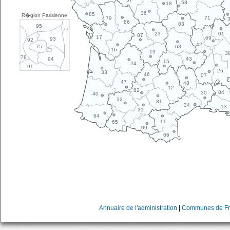
58
18
36
85
R�gion Parisienne
71
79
86
03
95
77
01
23
87
17
69
93
92
42
63
75
16
19
3
78
43
94
15
24
91
26
33
46
07
47
48
12
82
84
30
40
32
81
34
13
31
64
11
65
09
66
Annuaire de l'administration
|
Communes de Fr