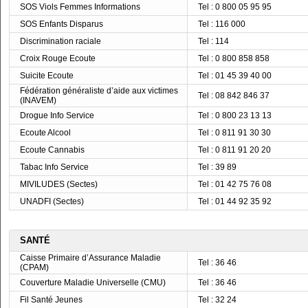
SOS Viols Femmes Informations
Tel : 0 800 05 95 95
SOS Enfants Disparus
Tel : 116 000
Discrimination raciale
Tel : 114
Croix Rouge Ecoute
Tel : 0 800 858 858
Suicite Ecoute
Tel : 01 45 39 40 00
Fédération généraliste d’aide aux victimes
Tel : 08 842 846 37
(INAVEM)
Drogue Info Service
Tel : 0 800 23 13 13
Ecoute Alcool
Tel : 0 811 91 30 30
Ecoute Cannabis
Tel : 0 811 91 20 20
Tabac Info Service
Tel : 39 89
MIVILUDES (Sectes)
Tel : 01 42 75 76 08
UNADFI (Sectes)
Tel : 01 44 92 35 92
SANTÉ
Caisse Primaire d’Assurance Maladie
Tel : 36 46
(CPAM)
Couverture Maladie Universelle (CMU)
Tel : 36 46
Fil Santé Jeunes
Tel : 32 24