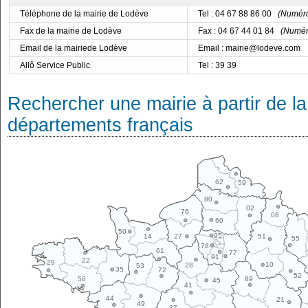
Téléphone de la mairie de Lodève
Tel : 04 67 88 86 00
(Numéro 
Fax de la mairie de Lodève
Fax : 04 67 44 01 84
(Numéro
Email de la mairiede Lodève
Email : mairie@lodeve.com
Allô Service Public
Tel : 39 39
Rechercher une mairie à partir de la
départements français
62
59
80
02
76
08
60
50
95
14
27
51
55
78
61
77
91
22
29
10
28
53
35
72
52
89
56
45
41
44
21
49
37