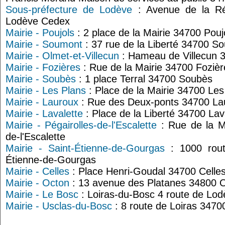
Sous-préfecture de Lodève
: Avenue de la Ré
Lodève Cedex
Mairie - Poujols
: 2 place de la Mairie 34700 Pouj
Mairie - Soumont
: 37 rue de la Liberté 34700 S
Mairie - Olmet-et-Villecun
: Hameau de Villecun 3
Mairie - Fozières
: Rue de la Mairie 34700 Fozièr
Mairie - Soubès
: 1 place Terral 34700 Soubès
Mairie - Les Plans
: Place de la Mairie 34700 Les
Mairie - Lauroux
: Rue des Deux-ponts 34700 La
Mairie - Lavalette
: Place de la Liberté 34700 Lav
Mairie - Pégairolles-de-l'Escalette
: Rue de la Ma
de-l'Escalette
Mairie - Saint-Étienne-de-Gourgas
: 1000 rout
Étienne-de-Gourgas
Mairie - Celles
: Place Henri-Goudal 34700 Celle
Mairie - Octon
: 13 avenue des Platanes 34800 
Mairie - Le Bosc
: Loiras-du-Bosc 4 route de Lo
Mairie - Usclas-du-Bosc
: 8 route de Loiras 3470