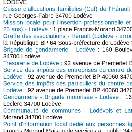
LODEVE
Caisse d'allocations familiales (Caf) de l'Héraul
rue Georges-Fabre 34700 Lodève
Mission locale pour l'insertion professionnelle e
25 ans) - Lodève
: 1 place Francis-Morand 3470
Greffe des associations - Hérault (Lodève - arr
la République BP 64 Sous-préfecture de Lodèv
Brigade de gendarmerie - Lodève
: 160 Boulev
34700 Lodève
Trésorerie de Lodève
: 92 avenue de Premerlet 
Service des impôts des entreprises du centre d
Lodève
: 92 avenue de Premerlet BP 40060 347
Service des impôts des particuliers du centre d
Lodève
: 92 avenue de Premerlet BP 40060 347
Gendarmerie - Brigade motorisée - Lodève
: 16
Leclerc 34700 Lodève
Communauté de communes - Lodévois et La
Morand 34700 Lodève
Point d'information local dédié aux personnes 
Francis Morand Maison de services au public 3