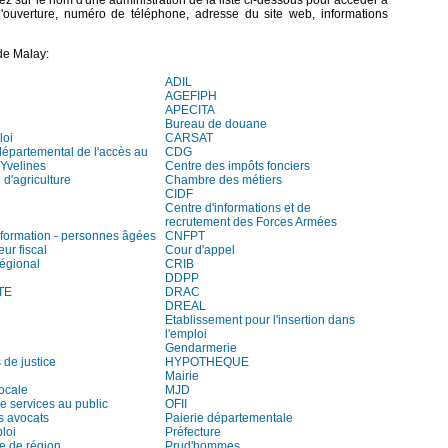
quez sur le nom d'une administration de la liste ci-dessous pour accéder à
 d'ouverture, numéro de téléphone, adresse du site web, informations
de Malay:
ADIL
AGEFIPH
APECITA
Bureau de douane
loi
CARSAT
départemental de l'accès au
CDG
 Yvelines
Centre des impôts fonciers
d'agriculture
Chambre des métiers
CIDF
Centre d'informations et de
recrutement des Forces Armées
information - personnes âgées
CNFPT
eur fiscal
Cour d'appel
régional
CRIB
DDPP
TE
DRAC
DREAL
Etablissement pour l'insertion dans
l'emploi
Gendarmerie
 de justice
HYPOTHEQUE
Mairie
locale
MJD
e services au public
OFII
s avocats
Paierie départementale
loi
Préfecture
e de région
Prud'hommes