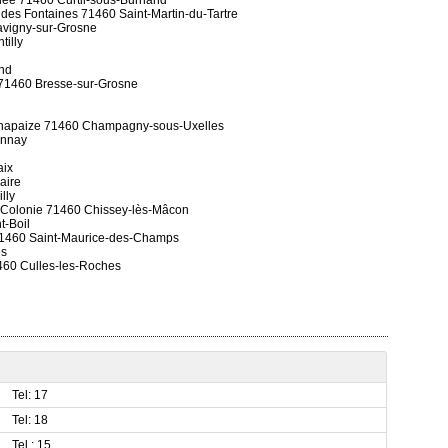
dée 71460 Curtil-sous-Burnand
 des Fontaines 71460 Saint-Martin-du-Tartre
avigny-sur-Grosne
tilly
nd
e 71460 Bresse-sur-Grosne
Chapaize 71460 Champagny-sous-Uxelles
onnay
aix
aire
lly
a Colonie 71460 Chissey-lès-Mâcon
t-Boil
71460 Saint-Maurice-des-Champs
es
1460 Culles-les-Roches
Tel: 17
Tel: 18
Tel : 15