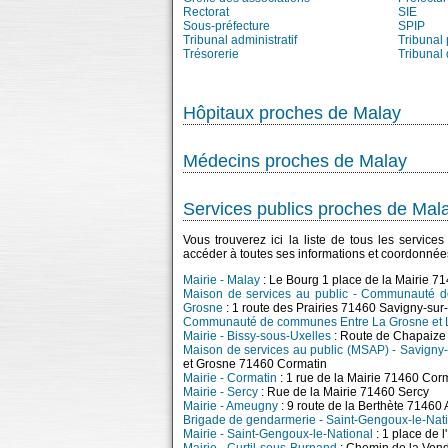
Rectorat
SIE
Sous-préfecture
SPIP
Tribunal administratif
Tribunal 
Trésorerie
Tribunal
Hôpitaux proches de Malay
Médecins proches de Malay
Services publics proches de Mal
Vous trouverez ici la liste de tous les servic
accéder à toutes ses informations et coordonnée
Mairie - Malay
: Le Bourg 1 place de la Mairie 7
Maison de services au public - Communauté de
Grosne
: 1 route des Prairies 71460 Savigny-su
Communauté de communes Entre La Grosne et L
Mairie - Bissy-sous-Uxelles
: Route de Chapaize
Maison de services au public (MSAP) - Savigny
et Grosne 71460 Cormatin
Mairie - Cormatin
: 1 rue de la Mairie 71460 Cor
Mairie - Sercy
: Rue de la Mairie 71460 Sercy
Mairie - Ameugny
: 9 route de la Berthète 7146
Brigade de gendarmerie - Saint-Gengoux-le-Nat
Mairie - Saint-Gengoux-le-National
: 1 place de 