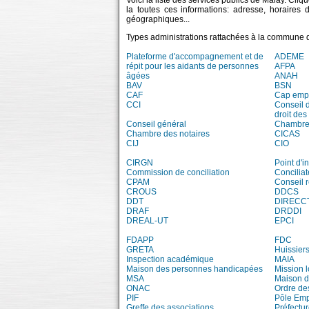
Voici la liste des services publics de Malay. Cli
la toutes ces informations: adresse, horaires
géographiques...
Types administrations rattachées à la commune 
Plateforme d'accompagnement et de
ADEME
répit pour les aidants de personnes
AFPA
âgées
ANAH
BAV
BSN
CAF
Cap emp
CCI
Conseil 
droit des
Conseil général
Chambre 
Chambre des notaires
CICAS
CIJ
CIO
CIRGN
Point d'
Commission de conciliation
Conciliat
CPAM
Conseil 
CROUS
DDCS
DDT
DIRECC
DRAF
DRDDI
DREAL-UT
EPCI
FDAPP
FDC
GRETA
Huissiers
Inspection académique
MAIA
Maison des personnes handicapées
Mission 
MSA
Maison d
ONAC
Ordre de
PIF
Pôle Emp
Greffe des associations
Préfectur