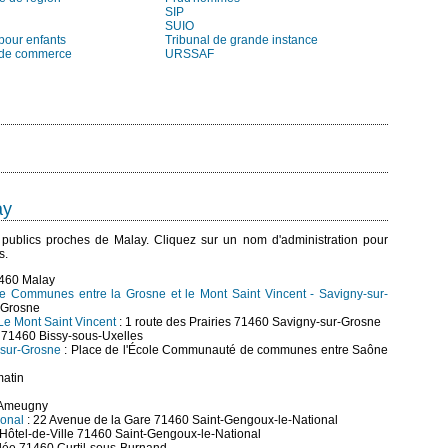
SIP
SUIO
pour enfants
Tribunal de grande instance
 de commerce
URSSAF
ay
es publics proches de Malay. Cliquez sur un nom d'administration pour
s.
1460 Malay
 Communes entre la Grosne et le Mont Saint Vincent - Savigny-sur-
r-Grosne
e Mont Saint Vincent
: 1 route des Prairies 71460 Savigny-sur-Grosne
 71460 Bissy-sous-Uxelles
-sur-Grosne
: Place de l'École Communauté de communes entre Saône
matin
0 Ameugny
ional
: 22 Avenue de la Gare 71460 Saint-Gengoux-le-National
l'Hôtel-de-Ville 71460 Saint-Gengoux-le-National