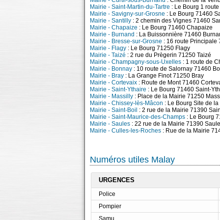
Mairie - Curtil-sous-Burnand
: Chemin de la Ven
Mairie - Saint-Martin-du-Tartre
: Le Bourg 1 route
Mairie - Savigny-sur-Grosne
: Le Bourg 71460 S
Mairie - Santilly
: 2 chemin des Vignes 71460 San
Mairie - Chapaize
: Le Bourg 71460 Chapaize
Mairie - Burnand
: La Buissonnière 71460 Burna
Mairie - Bresse-sur-Grosne
: 16 route Principal
Mairie - Flagy
: Le Bourg 71250 Flagy
Mairie - Taizé
: 2 rue du Prègerin 71250 Taizé
Mairie - Champagny-sous-Uxelles
: 1 route de 
Mairie - Bonnay
: 10 route de Salornay 71460 B
Mairie - Bray
: La Grange Finot 71250 Bray
Mairie - Cortevaix
: Route de Mont 71460 Cortev
Mairie - Saint-Ythaire
: Le Bourg 71460 Saint-Yth
Mairie - Massilly
: Place de la Mairie 71250 Massi
Mairie - Chissey-lès-Mâcon
: Le Bourg Site de l
Mairie - Saint-Boil
: 2 rue de la Mairie 71390 Sain
Mairie - Saint-Maurice-des-Champs
: Le Bourg 
Mairie - Saules
: 22 rue de la Mairie 71390 Saul
Mairie - Culles-les-Roches
: Rue de la Mairie 7
Numéros utiles Malay
URGENCES
Police
Pompier
Samu