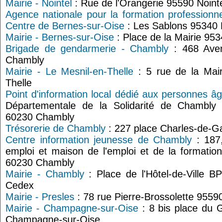
Mairie - Nointel
: Rue de l'Orangerie 95590 Noint
Agence nationale pour la formation professionne
Centre de Bernes-sur-Oise
: Les Sablons 95340 
Mairie - Bernes-sur-Oise
: Place de la Mairie 95
Brigade de gendarmerie - Chambly
: 468 Ave
Chambly
Mairie - Le Mesnil-en-Thelle
: 5 rue de la Mair
Thelle
Point d'information local dédié aux personnes 
Départementale de la Solidarité de Chambly
60230 Chambly
Trésorerie de Chambly
: 227 place Charles-de-G
Centre information jeunesse de Chambly
: 187,
emploi et maison de l'emploi et de la formation
60230 Chambly
Mairie - Chambly
: Place de l'Hôtel-de-Ville 
Cedex
Mairie - Presles
: 78 rue Pierre-Brossolette 9559
Mairie - Champagne-sur-Oise
: 8 bis place du 
Champagne-sur-Oise