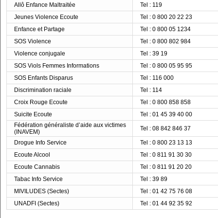
Allô Enfance Maltraitée
Tel : 119
Jeunes Violence Ecoute
Tel : 0 800 20 22 23
Enfance et Partage
Tel : 0 800 05 1234
SOS Violence
Tel : 0 800 802 984
Violence conjugale
Tel : 39 19
SOS Viols Femmes Informations
Tel : 0 800 05 95 95
SOS Enfants Disparus
Tel : 116 000
Discrimination raciale
Tel : 114
Croix Rouge Ecoute
Tel : 0 800 858 858
Suicite Ecoute
Tel : 01 45 39 40 00
Fédération généraliste d’aide aux victimes
Tel : 08 842 846 37
(INAVEM)
Drogue Info Service
Tel : 0 800 23 13 13
Ecoute Alcool
Tel : 0 811 91 30 30
Ecoute Cannabis
Tel : 0 811 91 20 20
Tabac Info Service
Tel : 39 89
MIVILUDES (Sectes)
Tel : 01 42 75 76 08
UNADFI (Sectes)
Tel : 01 44 92 35 92