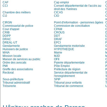
CAF
Cap emploi
CCI
Conseil départemental de l'accès au
C
droit des Yvelines
C
Chambre des métiers
CICAS
C
CIJ
CIO
C
r
CIRGN
Point d'information - personnes âgées
Commissariat de police
Commission de conciliation
C
Cour d'appel
CPAM
C
CRIB
CROUS
DDPP
DDT
DRAC
DRAF
DREAL-UT
EPCI
Gendarmerie
Gendarmerie motorisée
Huissiers de justice
HYPOTHEQUE
I
MAIA
Mairie
M
Mission locale
MJD
Maison de services au public
OFII
Ordre des avocats
Paierie départementale
P
PMI
Pôle Emploi
P
Greffe des associations
Préfecture de région
P
Rectorat
Service départemental de
S
l'enregistrement
S
Sous-préfecture
SPIP
Tribunal administratif
Tribunal pour enfants
T
Trésorerie
Tribunal de commerce