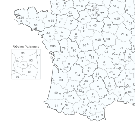
50
95
14
27
51
55
78
61
77
91
22
29
10
28
53
35
72
52
89
56
45
41
44
21
49
37
58
18
36
85
R�gion Parisienne
71
79
86
03
95
77
01
23
87
17
69
93
92
42
63
75
16
19
3
78
43
94
15
24
91
26
33
46
07
47
48
12
82
84
30
40
32
81
34
13
31
64
11
65
09
66