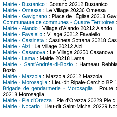
Mairie - Bustanico
: Sottano 20212 Bustanico
Mairie - Omessa
: Le Village 20236 Omessa
Mairie - Gavignano
: Place de l'Église 20218 Ga
Communauté de communes - Quatre Territoires
Mairie - Alando
: Village d'Alando 20212 Alando
Mairie - Favalello
: Village 20212 Favalello
Mairie - Castineta
: Castineta Sottana 20218 Cas
Mairie - Alzi
: Le Village 20212 Alzi
Mairie - Casanova
: Le Village 20250 Casanova
Mairie - Lama
: Mairie 20218 Lama
Mairie - Sant'Andréa-di-Bozio
: Hameau Rebbia 
Bozio
Mairie - Mazzola
: Mazzola 20212 Mazzola
Mairie - Morosaglia
: Lieu-dit Ripale-Cerchio BP
Brigade de gendarmerie - Morosaglia
: Route d
20218 Morosaglia
Mairie - Pie d'Orezza
: Pie d'Orezza 20229 Pie d
Mairie - Nocario
: Lieu-dit Saint-Michel 20229 No