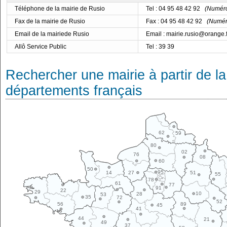
Téléphone de la mairie de Rusio
Tel : 04 95 48 42 92
(Numéro 
Fax de la mairie de Rusio
Fax : 04 95 48 42 92
(Numéro
Email de la mairiede Rusio
Email : mairie.rusio@orange.f
Allô Service Public
Tel : 39 39
Rechercher une mairie à partir de la
départements français
62
59
80
02
76
08
60
50
95
14
27
51
55
78
61
77
91
22
29
10
28
53
35
72
52
89
56
45
41
44
21
49
37