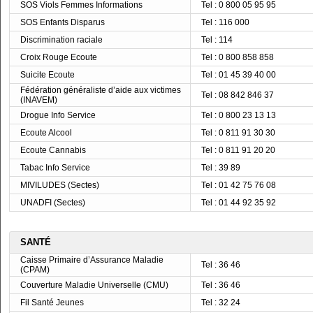
SOS Viols Femmes Informations
Tel : 0 800 05 95 95
SOS Enfants Disparus
Tel : 116 000
Discrimination raciale
Tel : 114
Croix Rouge Ecoute
Tel : 0 800 858 858
Suicite Ecoute
Tel : 01 45 39 40 00
Fédération généraliste d’aide aux victimes
Tel : 08 842 846 37
(INAVEM)
Drogue Info Service
Tel : 0 800 23 13 13
Ecoute Alcool
Tel : 0 811 91 30 30
Ecoute Cannabis
Tel : 0 811 91 20 20
Tabac Info Service
Tel : 39 89
MIVILUDES (Sectes)
Tel : 01 42 75 76 08
UNADFI (Sectes)
Tel : 01 44 92 35 92
SANTÉ
Caisse Primaire d’Assurance Maladie
Tel : 36 46
(CPAM)
Couverture Maladie Universelle (CMU)
Tel : 36 46
Fil Santé Jeunes
Tel : 32 24