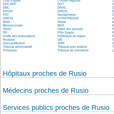
Cour d'appel
Conseil régional
DDCSPP
DDT
DML
DRAC
DRDDI
DREAL
E
FDC
Gendarmerie
G
GRETA
HYPOTHEQUE
I
MAIA
Mairie
M
Mission locale
MSA
M
ONAC
Ordre des avocats
P
PIF
Pôle Emploi
P
Greffe des associations
Préfecture de région
P
Rectorat
SIE
S
Sous-préfecture
SPIP
Tribunal administratif
Tribunal pour enfants
T
Trésorerie
Tribunal de commerce
Hôpitaux proches de Rusio
Médecins proches de Rusio
Services publics proches de Rusio