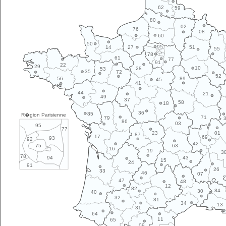
62
59
80
02
76
08
60
50
95
14
27
51
55
78
61
77
91
22
29
10
28
53
35
72
52
89
56
45
41
44
21
49
37
58
18
36
85
R�gion Parisienne
71
79
86
03
95
77
01
23
87
17
69
93
92
42
63
75
16
19
3
78
43
94
15
24
91
26
33
46
07
47
48
12
82
84
30
40
32
81
34
13
31
64
11
65
09