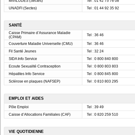
MIVILUDES (Sectes)
Tel : 01 42 75 76 08
UNADFI (Sectes)
Tel : 01 44 92 35 92
SANTÉ
Caisse Primaire d’Assurance Maladie
Tel : 36 46
(CPAM)
Couverture Maladie Universelle (CMU)
Tel : 36 46
Fil Santé Jeunes
Tel : 32 24
SIDA Info Service
Tel : 0 800 840 800
Ecoute Sexualité Contraception
Tel : 0 800 803 803
Hépatites Info Service
Tel : 0 800 845 800
Sclérose en plaques (NAFSEP)
Tel : 0 810 803 295
EMPLOI ET AIDES
Pôle Emploi
Tel : 39 49
Caisse d’Allocations Familiales (CAF)
Tel : 0 820 259 510
VIE QUOTIDIENNE