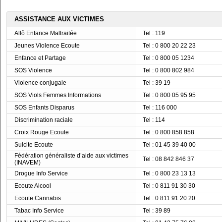
ASSISTANCE AUX VICTIMES
Allô Enfance Maltraitée
Tel : 119
Jeunes Violence Ecoute
Tel : 0 800 20 22 23
Enfance et Partage
Tel : 0 800 05 1234
SOS Violence
Tel : 0 800 802 984
Violence conjugale
Tel : 39 19
SOS Viols Femmes Informations
Tel : 0 800 05 95 95
SOS Enfants Disparus
Tel : 116 000
Discrimination raciale
Tel : 114
Croix Rouge Ecoute
Tel : 0 800 858 858
Suicite Ecoute
Tel : 01 45 39 40 00
Fédération généraliste d’aide aux victimes
Tel : 08 842 846 37
(INAVEM)
Drogue Info Service
Tel : 0 800 23 13 13
Ecoute Alcool
Tel : 0 811 91 30 30
Ecoute Cannabis
Tel : 0 811 91 20 20
Tabac Info Service
Tel : 39 89