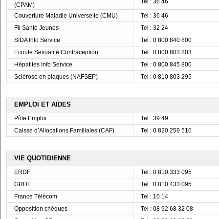
Tel : 36 46
(CPAM)
Couverture Maladie Universelle (CMU)
Tel : 36 46
Fil Santé Jeunes
Tel : 32 24
SIDA Info Service
Tel : 0 800 840 800
Ecoute Sexualité Contraception
Tel : 0 800 803 803
Hépatites Info Service
Tel : 0 800 845 800
Sclérose en plaques (NAFSEP)
Tel : 0 810 803 295
EMPLOI ET AIDES
Pôle Emploi
Tel : 39 49
Caisse d’Allocations Familiales (CAF)
Tel : 0 820 259 510
VIE QUOTIDIENNE
ERDF
Tel : 0 810 333 095
GRDF
Tel : 0 810 433 095
France Télécom
Tel : 10 14
Opposition chèques
Tel : 08 92 68 32 08