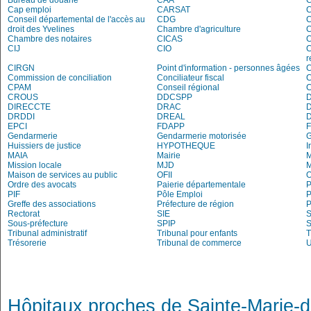
Bureau de douane
CAA
Cap emploi
CARSAT
C
Conseil départemental de l'accès au
CDG
C
droit des Yvelines
Chambre d'agriculture
C
Chambre des notaires
CICAS
C
CIJ
CIO
C
r
CIRGN
Point d'information - personnes âgées
Commission de conciliation
Conciliateur fiscal
C
CPAM
Conseil régional
CROUS
DDCSPP
DIRECCTE
DRAC
DRDDI
DREAL
EPCI
FDAPP
Gendarmerie
Gendarmerie motorisée
Huissiers de justice
HYPOTHEQUE
I
MAIA
Mairie
M
Mission locale
MJD
Maison de services au public
OFII
Ordre des avocats
Paierie départementale
P
PIF
Pôle Emploi
P
Greffe des associations
Préfecture de région
P
Rectorat
SIE
S
Sous-préfecture
SPIP
Tribunal administratif
Tribunal pour enfants
T
Trésorerie
Tribunal de commerce
Hôpitaux proches de Sainte-Marie-