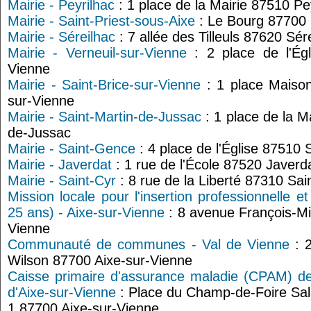
Mairie - Peyrilhac
: 1 place de la Mairie 87510 Pe
Mairie - Saint-Priest-sous-Aixe
: Le Bourg 87700 
Mairie - Séreilhac
: 7 allée des Tilleuls 87620 Sér
Mairie - Verneuil-sur-Vienne
: 2 place de l'Égl
Vienne
Mairie - Saint-Brice-sur-Vienne
: 1 place Maison
sur-Vienne
Mairie - Saint-Martin-de-Jussac
: 1 place de la M
de-Jussac
Mairie - Saint-Gence
: 4 place de l'Église 87510
Mairie - Javerdat
: 1 rue de l'École 87520 Javerd
Mairie - Saint-Cyr
: 8 rue de la Liberté 87310 Sai
Mission locale pour l'insertion professionnelle e
25 ans) - Aixe-sur-Vienne
: 8 avenue François-Mi
Vienne
Communauté de communes - Val de Vienne
: 2
Wilson 87700 Aixe-sur-Vienne
Caisse primaire d'assurance maladie (CPAM) de
d'Aixe-sur-Vienne
: Place du Champ-de-Foire Sa
1 87700 Aixe-sur-Vienne