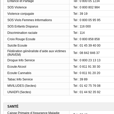
Enfance et Partage
Tel : 0 800 05 1234
SOS Violence
Tel : 0 800 802 984
Violence conjugale
Tel : 39 19
SOS Viols Femmes Informations
Tel : 0 800 05 95 95
SOS Enfants Disparus
Tel : 116 000
Discrimination raciale
Tel : 114
Croix Rouge Ecoute
Tel : 0 800 858 858
Suicite Ecoute
Tel : 01 45 39 40 00
Fédération généraliste d’aide aux victimes
Tel : 08 842 846 37
(INAVEM)
Drogue Info Service
Tel : 0 800 23 13 13
Ecoute Alcool
Tel : 0 811 91 30 30
Ecoute Cannabis
Tel : 0 811 91 20 20
Tabac Info Service
Tel : 39 89
MIVILUDES (Sectes)
Tel : 01 42 75 76 08
UNADFI (Sectes)
Tel : 01 44 92 35 92
SANTÉ
Caisse Primaire d’Assurance Maladie