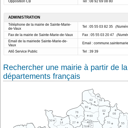
Opposition CB
Tel : 08 92 69 08 80
ADMINISTRATION
Téléphone de la mairie de Sainte-Marie-
Tel : 05 55 03 82 35
(Numéro 
de-Vaux
Fax de la mairie de Sainte-Marie-de-Vaux
Fax : 05 55 03 20 47
(Numéro
Email de la mairiede Sainte-Marie-de-
Email : commune.saintemar
Vaux
Allô Service Public
Tel : 39 39
Rechercher une mairie à partir de la
départements français
62
59
80
02
76
08
60
50
95
14
27
51
55
78