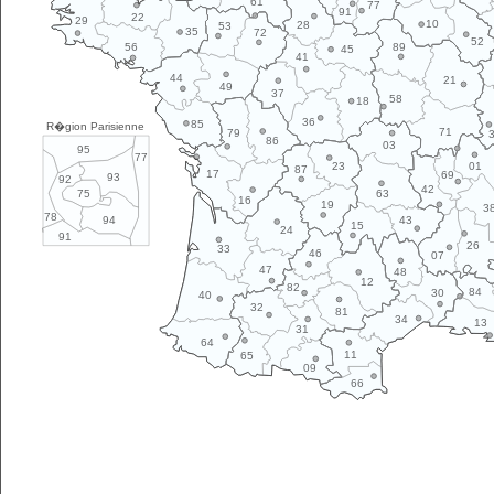
61
77
91
22
29
10
28
53
35
72
52
89
56
45
41
44
21
49
37
58
18
36
85
R�gion Parisienne
71
79
86
03
95
77
01
23
87
17
69
93
92
42
63
75
16
19
3
78
43
94
15
24
91
26
33
46
07
47
48
12
82
84
30
40
32
81
34
13
31
64
11
65
09
66