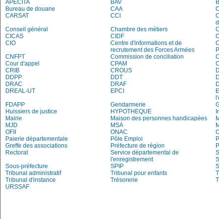
APECITA
BAV
Bureau de douane
CAA
C
CARSAT
CCI
C
d
Conseil général
Chambre des métiers
C
CICAS
CIDF
C
CIO
Centre d'informations et de
recrutement des Forces Armées
P
CNFPT
Commission de conciliation
C
Cour d'appel
CPAM
C
CRIB
CROUS
DDPP
DDT
DRAC
DRAF
DREAL-UT
EPCI
E
l
FDAPP
Gendarmerie
Huissiers de justice
HYPOTHEQUE
I
Mairie
Maison des personnes handicapées
M
MJD
MSA
M
OFII
ONAC
O
Paierie départementale
Pôle Emploi
P
Greffe des associations
Préfecture de région
P
Rectorat
Service départemental de
S
l'enregistrement
S
Sous-préfecture
SPIP
Tribunal administratif
Tribunal pour enfants
T
Tribunal d'instance
Trésorerie
T
URSSAF