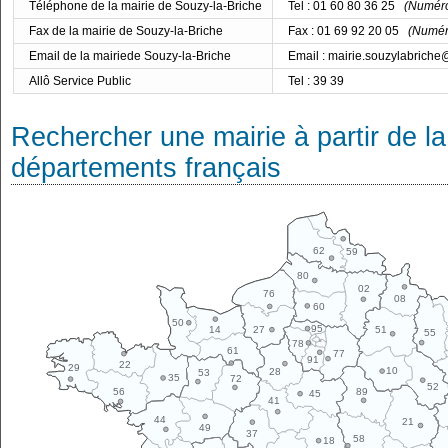
Téléphone de la mairie de Souzy-la-Briche
Tel : 01 60 80 36 25
(Numéro 
Fax de la mairie de Souzy-la-Briche
Fax : 01 69 92 20 05
(Numéro
Email de la mairiede Souzy-la-Briche
Email : mairie.souzylabrich
Allô Service Public
Tel : 39 39
Rechercher une mairie à partir de la
départements français
62
59
80
02
76
08
60
50
95
14
27
51
55
78
61
77
91
22
29
10
28
53
35
72
52
89
56
45
41
44
21
49
37
58
18