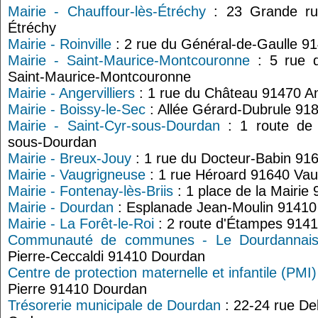
Mairie - Chauffour-lès-Étréchy
: 23 Grande rue
Étréchy
Mairie - Roinville
: 2 rue du Général-de-Gaulle 91
Mairie - Saint-Maurice-Montcouronne
: 5 rue d
Saint-Maurice-Montcouronne
Mairie - Angervilliers
: 1 rue du Château 91470 Ang
Mairie - Boissy-le-Sec
: Allée Gérard-Dubrule 91
Mairie - Saint-Cyr-sous-Dourdan
: 1 route de 
sous-Dourdan
Mairie - Breux-Jouy
: 1 rue du Docteur-Babin 91
Mairie - Vaugrigneuse
: 1 rue Héroard 91640 Vau
Mairie - Fontenay-lès-Briis
: 1 place de la Mairie
Mairie - Dourdan
: Esplanade Jean-Moulin 9141
Mairie - La Forêt-le-Roi
: 2 route d'Étampes 9141
Communauté de communes - Le Dourdannais
Pierre-Ceccaldi 91410 Dourdan
Centre de protection maternelle et infantile (PMI
Pierre 91410 Dourdan
Trésorerie municipale de Dourdan
: 22-24 rue D