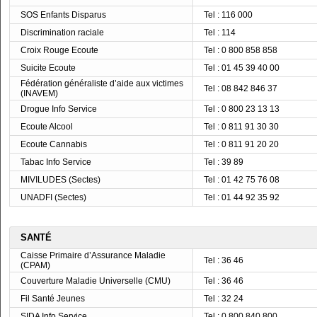
SOS Enfants Disparus
Tel : 116 000
Discrimination raciale
Tel : 114
Croix Rouge Ecoute
Tel : 0 800 858 858
Suicite Ecoute
Tel : 01 45 39 40 00
Fédération généraliste d’aide aux victimes
Tel : 08 842 846 37
(INAVEM)
Drogue Info Service
Tel : 0 800 23 13 13
Ecoute Alcool
Tel : 0 811 91 30 30
Ecoute Cannabis
Tel : 0 811 91 20 20
Tabac Info Service
Tel : 39 89
MIVILUDES (Sectes)
Tel : 01 42 75 76 08
UNADFI (Sectes)
Tel : 01 44 92 35 92
SANTÉ
Caisse Primaire d’Assurance Maladie
Tel : 36 46
(CPAM)
Couverture Maladie Universelle (CMU)
Tel : 36 46
Fil Santé Jeunes
Tel : 32 24
SIDA Info Service
Tel : 0 800 840 800