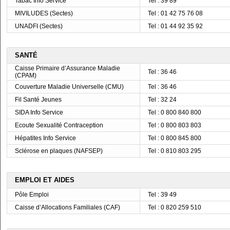
Tabac Info Service
Tel : 39 89
MIVILUDES (Sectes)
Tel : 01 42 75 76 08
UNADFI (Sectes)
Tel : 01 44 92 35 92
SANTÉ
Caisse Primaire d’Assurance Maladie
Tel : 36 46
(CPAM)
Couverture Maladie Universelle (CMU)
Tel : 36 46
Fil Santé Jeunes
Tel : 32 24
SIDA Info Service
Tel : 0 800 840 800
Ecoute Sexualité Contraception
Tel : 0 800 803 803
Hépatites Info Service
Tel : 0 800 845 800
Sclérose en plaques (NAFSEP)
Tel : 0 810 803 295
EMPLOI ET AIDES
Pôle Emploi
Tel : 39 49
Caisse d’Allocations Familiales (CAF)
Tel : 0 820 259 510