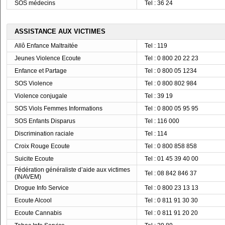
SOS médecins
Tel : 36 24
ASSISTANCE AUX VICTIMES
Allô Enfance Maltraitée
Tel : 119
Jeunes Violence Ecoute
Tel : 0 800 20 22 23
Enfance et Partage
Tel : 0 800 05 1234
SOS Violence
Tel : 0 800 802 984
Violence conjugale
Tel : 39 19
SOS Viols Femmes Informations
Tel : 0 800 05 95 95
SOS Enfants Disparus
Tel : 116 000
Discrimination raciale
Tel : 114
Croix Rouge Ecoute
Tel : 0 800 858 858
Suicite Ecoute
Tel : 01 45 39 40 00
Fédération généraliste d’aide aux victimes
Tel : 08 842 846 37
(INAVEM)
Drogue Info Service
Tel : 0 800 23 13 13
Ecoute Alcool
Tel : 0 811 91 30 30
Ecoute Cannabis
Tel : 0 811 91 20 20