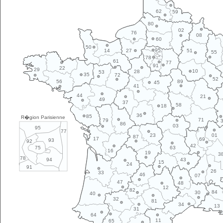
62
59
80
02
76
08
60
50
95
14
27
51
55
78
61
77
91
22
29
10
28
53
35
72
52
89
56
45
41
44
21
49
37
58
18
36
85
R�gion Parisienne
71
79
86
03
95
77
01
23
87
17
69
93
92
42
63
75
16
19
3
78
43
94
15
24
91
26
33
46
07
47
48
12
82
84
30
40
32
81
34
13
31
64
11
65