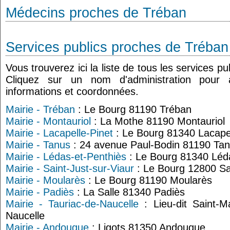
Médecins proches de Tréban
Services publics proches de Tréban
Vous trouverez ici la liste de tous les services p
Cliquez sur un nom d'administration pour
informations et coordonnées.
Mairie - Tréban
: Le Bourg 81190 Tréban
Mairie - Montauriol
: La Mothe 81190 Montauriol
Mairie - Lacapelle-Pinet
: Le Bourg 81340 Lacapel
Mairie - Tanus
: 24 avenue Paul-Bodin 81190 Ta
Mairie - Lédas-et-Penthiès
: Le Bourg 81340 Léd
Mairie - Saint-Just-sur-Viaur
: Le Bourg 12800 Sai
Mairie - Moularès
: Le Bourg 81190 Moularès
Mairie - Padiès
: La Salle 81340 Padiès
Mairie - Tauriac-de-Naucelle
: Lieu-dit Saint-M
Naucelle
Mairie - Andouque
: Ligots 81350 Andouque