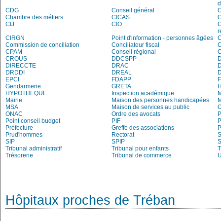
d
CDG
Conseil général
C
Chambre des métiers
CICAS
C
CIJ
CIO
C
r
CIRGN
Point d'information - personnes âgées
Commission de conciliation
Conciliateur fiscal
C
CPAM
Conseil régional
CROUS
DDCSPP
DIRECCTE
DRAC
DRDDI
DREAL
EPCI
FDAPP
Gendarmerie
GRETA
H
HYPOTHEQUE
Inspection académique
Mairie
Maison des personnes handicapées
M
MSA
Maison de services au public
O
ONAC
Ordre des avocats
P
Point conseil budget
PIF
P
Préfecture
Greffe des associations
P
Prud'hommes
Rectorat
S
SIP
SPIP
Tribunal administratif
Tribunal pour enfants
T
Trésorerie
Tribunal de commerce
Hôpitaux proches de Tréban