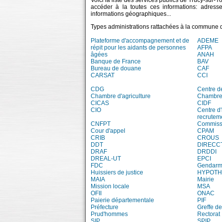
Voici la liste des services publics de Trucy-sur-
accéder à la toutes ces informations: adress
informations géographiques...
Types administrations rattachées à la commune 
Plateforme d'accompagnement et de
ADEME
répit pour les aidants de personnes
AFPA
âgées
ANAH
Banque de France
BAV
Bureau de douane
CAF
CARSAT
CCI
CDG
Centre d
Chambre d'agriculture
Chambre 
CICAS
CIDF
CIO
Centre d'
recrutem
CNFPT
Commissi
Cour d'appel
CPAM
CRIB
CROUS
DDT
DIRECC
DRAF
DRDDI
DREAL-UT
EPCI
FDC
Gendarm
Huissiers de justice
HYPOT
MAIA
Mairie
Mission locale
MSA
OFII
ONAC
Paierie départementale
PIF
Préfecture
Greffe de
Prud'hommes
Rectorat
SIP
SPIP