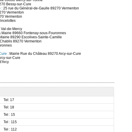
lle 89660 Merry-sur-Yonne
9270 Bessy-sur-Cure
e
: 25 rue du Général-de-Gaulle 89270 Vermenton
9270 Vermenton
9270 Vermenton
incelottes
0 Val-de-Mercy
la Mairie 89660 Fontenay-sous-Fouronnes
 Mairie 89290 Escolives-Sainte-Camille
 Chablis 89270 Vermenton
uronnes
-Cure
: Mairie Rue du Château 89270 Arcy-sur-Cure
rcy-sur-Cure
d'Arcy
Tel: 17
Tel: 18
Tel : 15
Tel : 115
Tel : 112