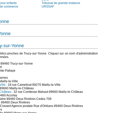
pour enfants
Tribunal de grande instance
 de commerce
URSSAF
Yonne
Yonne
cy-sur-Yonne
 publics proches de Trucy-sur-Yonne. Cliquez sur un nom d'administration
onnées.
 89460 Trucy-sur-Yonne
rt
nte-Pallaye
zarnes
ailly-la-Ville
Ville
: 18 rue Camelinat 89270 Mailly-la-Ville
 89660 Mailly-le-Château
-Château
: 32 rue Comtesse Mahaut 89660 Mailly-le-Château
9460 Accolay
rsière 89460 Deux Rivières Cedex 709
s 89460 Deux Rivières
 Cravant Agence postale Rue d'Orléans 89460 Deux Rivières
es