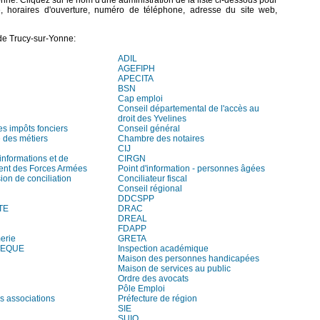
Yonne. Cliquez sur le nom d'une administration de la liste ci-dessous pour
e, horaires d'ouverture, numéro de téléphone, adresse du site web,
de Trucy-sur-Yonne:
ADIL
AGEFIPH
APECITA
BSN
Cap emploi
Conseil départemental de l'accès au
droit des Yvelines
es impôts fonciers
Conseil général
des métiers
Chambre des notaires
CIJ
informations et de
CIRGN
ent des Forces Armées
Point d'information - personnes âgées
on de conciliation
Conciliateur fiscal
Conseil régional
DDCSPP
TE
DRAC
DREAL
FDAPP
erie
GRETA
HEQUE
Inspection académique
Maison des personnes handicapées
Maison de services au public
Ordre des avocats
Pôle Emploi
s associations
Préfecture de région
SIE
SUIO