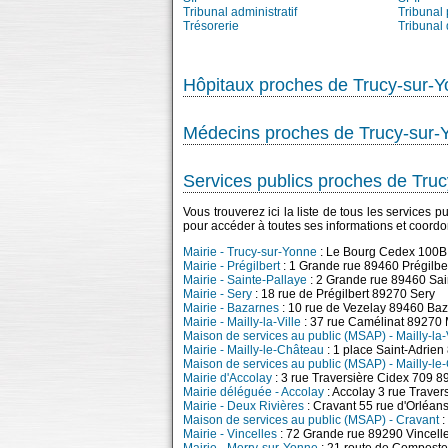
Tribunal administratif
Tribunal 
Trésorerie
Tribunal
Hôpitaux proches de Trucy-sur-
Médecins proches de Trucy-sur-
Services publics proches de Tru
Vous trouverez ici la liste de tous les services
pour accéder à toutes ses informations et coord
Mairie - Trucy-sur-Yonne
: Le Bourg Cedex 100B
Mairie - Prégilbert
: 1 Grande rue 89460 Prégilbe
Mairie - Sainte-Pallaye
: 2 Grande rue 89460 Sai
Mairie - Sery
: 18 rue de Prégilbert 89270 Sery
Mairie - Bazarnes
: 10 rue de Vezelay 89460 Ba
Mairie - Mailly-la-Ville
: 37 rue Camélinat 89270 M
Maison de services au public (MSAP) - Mailly-la-
Mairie - Mailly-le-Château
: 1 place Saint-Adrien
Maison de services au public (MSAP) - Mailly-le
Mairie d'Accolay
: 3 rue Traversière Cidex 709 8
Mairie déléguée - Accolay
: Accolay 3 rue Trave
Mairie - Deux Rivières
: Cravant 55 rue d'Orléan
Maison de services au public (MSAP) - Cravant
:
Mairie - Vincelles
: 72 Grande rue 89290 Vincell