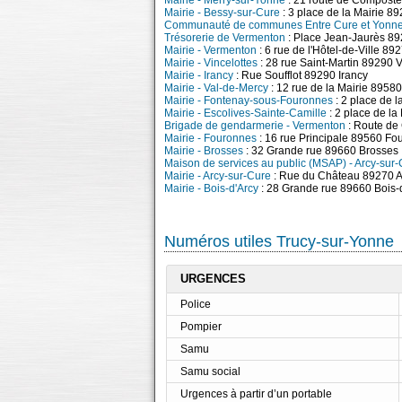
Mairie - Merry-sur-Yonne
: 21 route de Composte
Mairie - Bessy-sur-Cure
: 3 place de la Mairie 8
Communauté de communes Entre Cure et Yonn
Trésorerie de Vermenton
: Place Jean-Jaurès 8
Mairie - Vermenton
: 6 rue de l'Hôtel-de-Ville 8
Mairie - Vincelottes
: 28 rue Saint-Martin 89290 V
Mairie - Irancy
: Rue Soufflot 89290 Irancy
Mairie - Val-de-Mercy
: 12 rue de la Mairie 8958
Mairie - Fontenay-sous-Fouronnes
: 2 place de 
Mairie - Escolives-Sainte-Camille
: 2 place de la
Brigade de gendarmerie - Vermenton
: Route de
Mairie - Fouronnes
: 16 rue Principale 89560 Fo
Mairie - Brosses
: 32 Grande rue 89660 Brosses
Maison de services au public (MSAP) - Arcy-sur
Mairie - Arcy-sur-Cure
: Rue du Château 89270 A
Mairie - Bois-d'Arcy
: 28 Grande rue 89660 Bois-
Numéros utiles Trucy-sur-Yonne
URGENCES
Police
Pompier
Samu
Samu social
Urgences à partir d’un portable