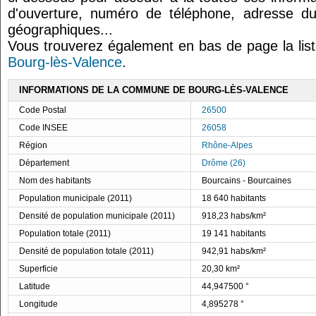
d'ouverture, numéro de téléphone, adresse du
géographiques...
Vous trouverez également en bas de page la lis
Bourg-lès-Valence
.
INFORMATIONS DE LA COMMUNE DE BOURG-LÈS-VALENCE
Code Postal
26500
Code INSEE
26058
Région
Rhône-Alpes
Département
Drôme (26)
Nom des habitants
Bourcains - Bourcaines
Population municipale (2011)
18 640 habitants
Densité de population municipale (2011)
918,23 habs/km²
Population totale (2011)
19 141 habitants
Densité de population totale (2011)
942,91 habs/km²
Superficie
20,30 km²
Latitude
44,947500 °
Longitude
4,895278 °