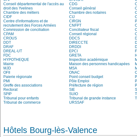
Conseil départemental de l'accès au
CDG
C
droit des Yvelines
Conseil général
C
Chambre des métiers
Chambre des notaires
CIDF
CIJ
C
Centre d'informations et de
CIRGN
P
recrutement des Forces Armées
CNFPT
C
Commission de conciliation
Conciliateur fiscal
C
CPAM
Conseil régional
CROUS
DDCS
DDT
DIRECCTE
DRAF
DRDDI
DREAL-UT
EPCI
FDC
GRETA
H
HYPOTHEQUE
Inspection académique
Mairie
Maison des personnes handicapées
M
MJD
MSA
M
OFII
ONAC
O
Paierie régionale
Point conseil budget
P
PMI
Pôle Emploi
P
Greffe des associations
Préfecture de région
P
Rectorat
SIE
S
SPIP
SUIO
T
Tribunal pour enfants
Tribunal de grande instance
T
Tribunal de commerce
URSSAF
Hôtels Bourg-lès-Valence