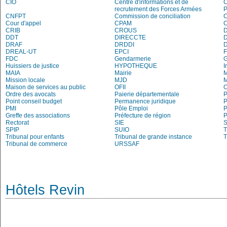
CIO
Centre d'informations et de
recrutement des Forces Armées
P
CNFPT
Commission de conciliation
C
Cour d'appel
CPAM
C
CRIB
CROUS
DDT
DIRECCTE
DRAF
DRDDI
DREAL-UT
EPCI
FDC
Gendarmerie
Huissiers de justice
HYPOTHEQUE
I
MAIA
Mairie
M
Mission locale
MJD
Maison de services au public
OFII
Ordre des avocats
Paierie départementale
P
Point conseil budget
Permanence juridique
P
PMI
Pôle Emploi
P
Greffe des associations
Préfecture de région
P
Rectorat
SIE
S
SPIP
SUIO
T
Tribunal pour enfants
Tribunal de grande instance
T
Tribunal de commerce
URSSAF
Hôtels Revin