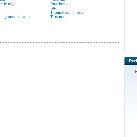
e de région
Prud'hommes
SIP
Tribunal administratif
 de grande instance
Trésorerie
Rec
R