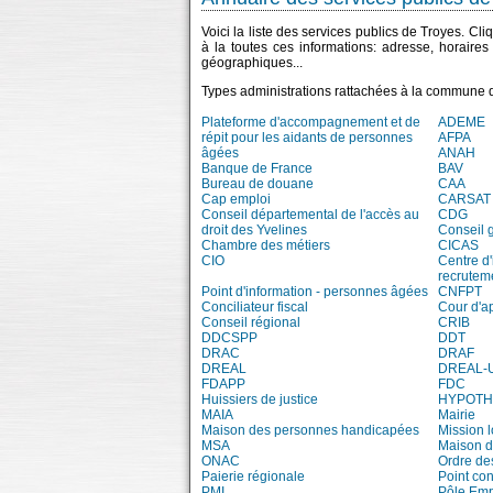
Voici la liste des services publics de Troyes. Cl
à la toutes ces informations: adresse, horaire
géographiques...
Types administrations rattachées à la commune 
Plateforme d'accompagnement et de
ADEME
répit pour les aidants de personnes
AFPA
âgées
ANAH
Banque de France
BAV
Bureau de douane
CAA
Cap emploi
CARSAT
Conseil départemental de l'accès au
CDG
droit des Yvelines
Conseil 
Chambre des métiers
CICAS
CIO
Centre d'
recrutem
Point d'information - personnes âgées
CNFPT
Conciliateur fiscal
Cour d'a
Conseil régional
CRIB
DDCSPP
DDT
DRAC
DRAF
DREAL
DREAL-
FDAPP
FDC
Huissiers de justice
HYPOT
MAIA
Mairie
Maison des personnes handicapées
Mission 
MSA
Maison d
ONAC
Ordre de
Paierie régionale
Point con
PMI
Pôle Emp