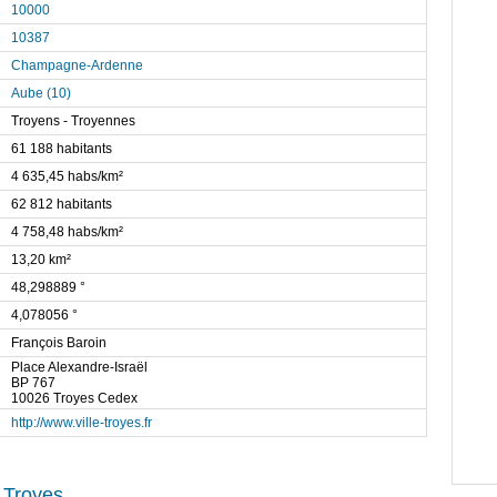
10000
10387
Champagne-Ardenne
Aube (10)
Troyens - Troyennes
61 188 habitants
4 635,45 habs/km²
62 812 habitants
4 758,48 habs/km²
13,20 km²
48,298889 °
4,078056 °
François Baroin
Place Alexandre-Israël
BP 767
10026 Troyes Cedex
http://www.ville-troyes.fr
 Troyes