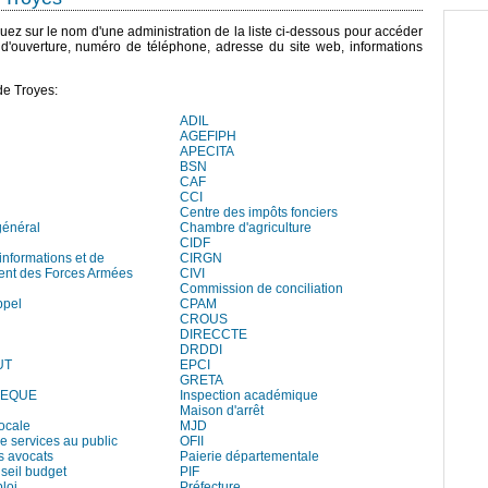
iquez sur le nom d'une administration de la liste ci-dessous pour accéder
s d'ouverture, numéro de téléphone, adresse du site web, informations
de Troyes:
ADIL
AGEFIPH
APECITA
BSN
CAF
CCI
Centre des impôts fonciers
général
Chambre d'agriculture
CIDF
informations et de
CIRGN
ent des Forces Armées
CIVI
Commission de conciliation
ppel
CPAM
CROUS
DIRECCTE
DRDDI
UT
EPCI
GRETA
HEQUE
Inspection académique
Maison d'arrêt
locale
MJD
e services au public
OFII
s avocats
Paierie départementale
seil budget
PIF
loi
Préfecture