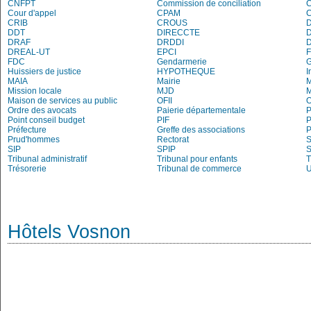
CNFPT
Commission de conciliation
C
Cour d'appel
CPAM
C
CRIB
CROUS
DDT
DIRECCTE
DRAF
DRDDI
DREAL-UT
EPCI
FDC
Gendarmerie
Huissiers de justice
HYPOTHEQUE
I
MAIA
Mairie
M
Mission locale
MJD
Maison de services au public
OFII
Ordre des avocats
Paierie départementale
P
Point conseil budget
PIF
P
Préfecture
Greffe des associations
P
Prud'hommes
Rectorat
S
SIP
SPIP
Tribunal administratif
Tribunal pour enfants
T
Trésorerie
Tribunal de commerce
Hôtels Vosnon