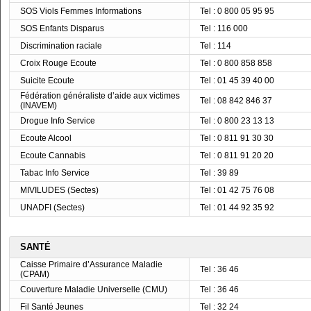
SOS Viols Femmes Informations
Tel : 0 800 05 95 95
SOS Enfants Disparus
Tel : 116 000
Discrimination raciale
Tel : 114
Croix Rouge Ecoute
Tel : 0 800 858 858
Suicite Ecoute
Tel : 01 45 39 40 00
Fédération généraliste d’aide aux victimes
Tel : 08 842 846 37
(INAVEM)
Drogue Info Service
Tel : 0 800 23 13 13
Ecoute Alcool
Tel : 0 811 91 30 30
Ecoute Cannabis
Tel : 0 811 91 20 20
Tabac Info Service
Tel : 39 89
MIVILUDES (Sectes)
Tel : 01 42 75 76 08
UNADFI (Sectes)
Tel : 01 44 92 35 92
SANTÉ
Caisse Primaire d’Assurance Maladie
Tel : 36 46
(CPAM)
Couverture Maladie Universelle (CMU)
Tel : 36 46
Fil Santé Jeunes
Tel : 32 24