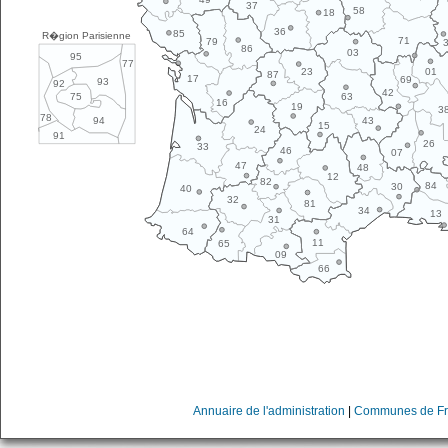
37
58
18
36
85
R�gion Parisienne
71
79
86
03
95
77
01
23
87
17
69
93
92
42
63
75
16
19
3
78
43
94
15
24
91
26
33
46
07
47
48
12
82
84
30
40
32
81
34
13
31
64
11
65
09
66
Annuaire de l'administration
|
Communes de Fr