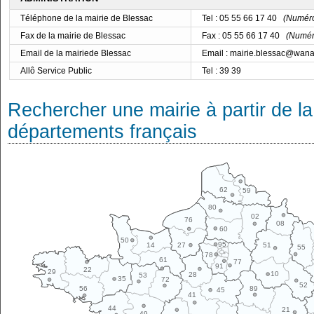
Téléphone de la mairie de Blessac
Tel : 05 55 66 17 40
(Numéro 
Fax de la mairie de Blessac
Fax : 05 55 66 17 40
(Numéro
Email de la mairiede Blessac
Email : mairie.blessac@wana
Allô Service Public
Tel : 39 39
Rechercher une mairie à partir de la
départements français
62
59
80
02
76
08
60
50
95
14
27
51
55
78
61
77
91
22
29
10
28
53
35
72
52
89
56
45
41
44
21
49