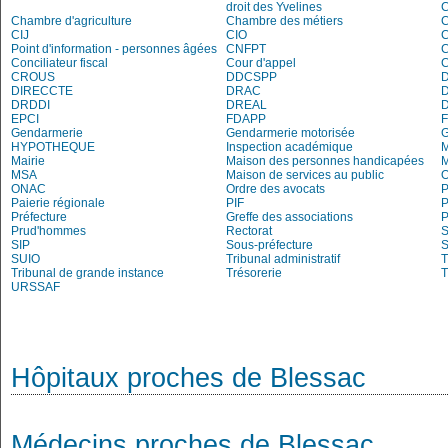
droit des Yvelines
C
Chambre d'agriculture
Chambre des métiers
CIJ
CIO
Point d'information - personnes âgées
CNFPT
C
Conciliateur fiscal
Cour d'appel
C
CROUS
DDCSPP
DIRECCTE
DRAC
DRDDI
DREAL
EPCI
FDAPP
Gendarmerie
Gendarmerie motorisée
HYPOTHEQUE
Inspection académique
Mairie
Maison des personnes handicapées
M
MSA
Maison de services au public
O
ONAC
Ordre des avocats
P
Paierie régionale
PIF
P
Préfecture
Greffe des associations
P
Prud'hommes
Rectorat
S
SIP
Sous-préfecture
S
SUIO
Tribunal administratif
T
Tribunal de grande instance
Trésorerie
T
URSSAF
Hôpitaux proches de Blessac
Médecins proches de Blessac