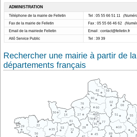
ADMINISTRATION
Téléphone de la mairie de Felletin
Tel : 05 55 66 51 11
(Numéro 
Fax de la mairie de Felletin
Fax : 05 55 66 46 62
(Numéro
Email de la mairiede Felletin
Email : contact@felletin.fr
Allô Service Public
Tel : 39 39
Rechercher une mairie à partir de la
départements français
62
59
80
02
76
08
60
50
95
14
27
51
55
78
61
77
91
22
29
10
28
53
35
72
52
89
56
45
41