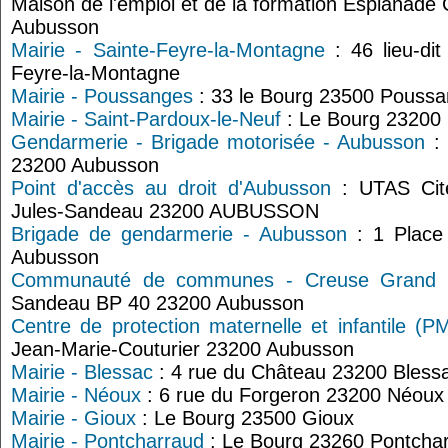
Maison de l'emploi et de la formation Esplanade
Aubusson
Mairie - Sainte-Feyre-la-Montagne
: 46 lieu-di
Feyre-la-Montagne
Mairie - Poussanges
: 33 le Bourg 23500 Pouss
Mairie - Saint-Pardoux-le-Neuf
: Le Bourg 23200 
Gendarmerie - Brigade motorisée - Aubusson
: 
23200 Aubusson
Point d'accès au droit d'Aubusson
: UTAS Cité
Jules-Sandeau 23200 AUBUSSON
Brigade de gendarmerie - Aubusson
: 1 Place
Aubusson
Communauté de communes - Creuse Grand
Sandeau BP 40 23200 Aubusson
Centre de protection maternelle et infantile (P
Jean-Marie-Couturier 23200 Aubusson
Mairie - Blessac
: 4 rue du Château 23200 Bless
Mairie - Néoux
: 6 rue du Forgeron 23200 Néoux
Mairie - Gioux
: Le Bourg 23500 Gioux
Mairie - Pontcharraud
: Le Bourg 23260 Pontcha