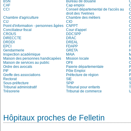
BSN
Bureau de douane
CAF
Cap emploi
CCI
Conseil départemental de l'accès au
droit des Yvelines
C
Chambre d'agriculture
Chambre des métiers
CIJ
CIO
Point d'information - personnes âgées
CNFPT
C
Conciliateur fiscal
Cour d'appel
C
CROUS
DDCSPP
DIRECCTE
DRAC
DRDDI
DREAL
EPCI
FDAPP
Gendarmerie
GRETA
Inspection académique
MAIA
M
Maison des personnes handicapées
Mission locale
Maison de services au public
OFII
Ordre des avocats
Paierie départementale
P
PIF
Pôle Emploi
P
Greffe des associations
Préfecture de région
P
Rectorat
SIE
S
Sous-préfecture
SPIP
Tribunal administratif
Tribunal pour enfants
T
Trésorerie
Tribunal de commerce
Hôpitaux proches de Felletin