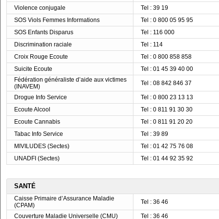
Violence conjugale
Tel : 39 19
SOS Viols Femmes Informations
Tel : 0 800 05 95 95
SOS Enfants Disparus
Tel : 116 000
Discrimination raciale
Tel : 114
Croix Rouge Ecoute
Tel : 0 800 858 858
Suicite Ecoute
Tel : 01 45 39 40 00
Fédération généraliste d’aide aux victimes
Tel : 08 842 846 37
(INAVEM)
Drogue Info Service
Tel : 0 800 23 13 13
Ecoute Alcool
Tel : 0 811 91 30 30
Ecoute Cannabis
Tel : 0 811 91 20 20
Tabac Info Service
Tel : 39 89
MIVILUDES (Sectes)
Tel : 01 42 75 76 08
UNADFI (Sectes)
Tel : 01 44 92 35 92
SANTÉ
Caisse Primaire d’Assurance Maladie
Tel : 36 46
(CPAM)
Couverture Maladie Universelle (CMU)
Tel : 36 46