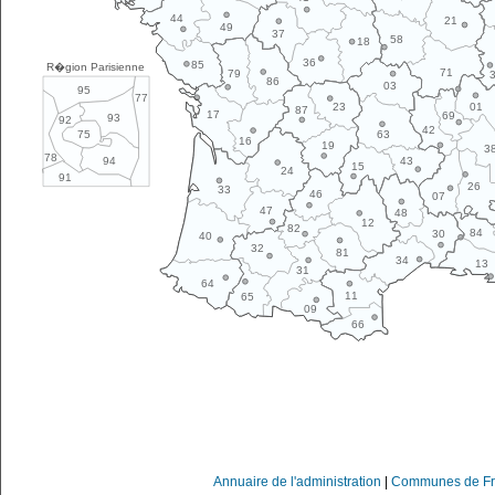
44
21
49
37
58
18
36
85
R�gion Parisienne
71
79
86
03
95
77
01
23
87
17
69
93
92
42
63
75
16
19
3
78
43
94
15
24
91
26
33
46
07
47
48
12
82
84
30
40
32
81
34
13
31
64
11
65
09
66
Annuaire de l'administration
|
Communes de Fr