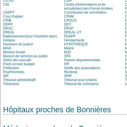
CICAS
CIDF
C
CIO
Centre d'informations et de
recrutement des Forces Armées
P
CNFPT
Commission de conciliation
C
Cour d'appel
CPAM
C
CRIB
CROUS
DDPP
DDT
DRAC
DRAF
DREAL
DREAL-UT
E
Etablissement pour l'insertion dans
FDAPP
l'emploi
Gendarmerie
Huissiers de justice
HYPOTHEQUE
I
MAIA
Mairie
M
Mission locale
MJD
Maison de services au public
OFII
Ordre des avocats
Paierie départementale
P
Point conseil budget
PIF
P
Préfecture
Greffe des associations
P
Prud'hommes
Rectorat
S
SIP
SPIP
Tribunal administratif
Tribunal pour enfants
T
Trésorerie
Tribunal de commerce
Hôpitaux proches de Bonnières