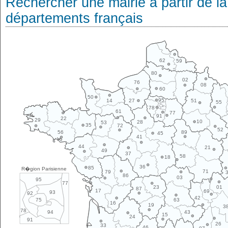
Rechercher une mairie à partir de la
départements français
62
59
80
02
76
08
60
50
95
14
27
51
55
78
61
77
91
22
29
10
28
53
35
72
52
89
56
45
41
44
21
49
37
58
18
36
85
R�gion Parisienne
71
79
86
03
95
77
01
23
87
17
69
93
92
42
63
75
16
19
3
78
43
94
15
24
91
26
33
46