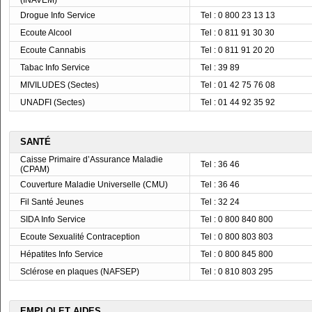
(INAVEM)
Drogue Info Service
Tel : 0 800 23 13 13
Ecoute Alcool
Tel : 0 811 91 30 30
Ecoute Cannabis
Tel : 0 811 91 20 20
Tabac Info Service
Tel : 39 89
MIVILUDES (Sectes)
Tel : 01 42 75 76 08
UNADFI (Sectes)
Tel : 01 44 92 35 92
SANTÉ
Caisse Primaire d’Assurance Maladie
Tel : 36 46
(CPAM)
Couverture Maladie Universelle (CMU)
Tel : 36 46
Fil Santé Jeunes
Tel : 32 24
SIDA Info Service
Tel : 0 800 840 800
Ecoute Sexualité Contraception
Tel : 0 800 803 803
Hépatites Info Service
Tel : 0 800 845 800
Sclérose en plaques (NAFSEP)
Tel : 0 810 803 295
EMPLOI ET AIDES