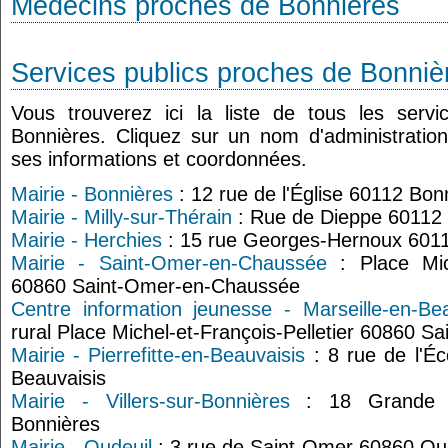
Médecins proches de Bonnières
Services publics proches de Bonniè
Vous trouverez ici la liste de tous les serv
Bonnières. Cliquez sur un nom d'administratio
ses informations et coordonnées.
Mairie - Bonnières
: 12 rue de l'Église 60112 Bon
Mairie - Milly-sur-Thérain
: Rue de Dieppe 60112 M
Mairie - Herchies
: 15 rue Georges-Hernoux 6011
Mairie - Saint-Omer-en-Chaussée
: Place Mich
60860 Saint-Omer-en-Chaussée
Centre information jeunesse - Marseille-en-Bea
rural Place Michel-et-François-Pelletier 60860 
Mairie - Pierrefitte-en-Beauvaisis
: 8 rue de l'Éc
Beauvaisis
Mairie - Villers-sur-Bonnières
: 18 Grande ru
Bonnières
Mairie - Oudeuil
: 3 rue de Saint-Omer 60860 Ou