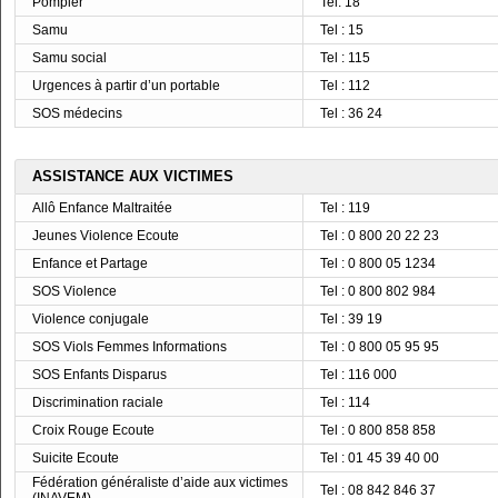
Pompier
Tel: 18
Samu
Tel : 15
Samu social
Tel : 115
Urgences à partir d’un portable
Tel : 112
SOS médecins
Tel : 36 24
ASSISTANCE AUX VICTIMES
Allô Enfance Maltraitée
Tel : 119
Jeunes Violence Ecoute
Tel : 0 800 20 22 23
Enfance et Partage
Tel : 0 800 05 1234
SOS Violence
Tel : 0 800 802 984
Violence conjugale
Tel : 39 19
SOS Viols Femmes Informations
Tel : 0 800 05 95 95
SOS Enfants Disparus
Tel : 116 000
Discrimination raciale
Tel : 114
Croix Rouge Ecoute
Tel : 0 800 858 858
Suicite Ecoute
Tel : 01 45 39 40 00
Fédération généraliste d’aide aux victimes
Tel : 08 842 846 37