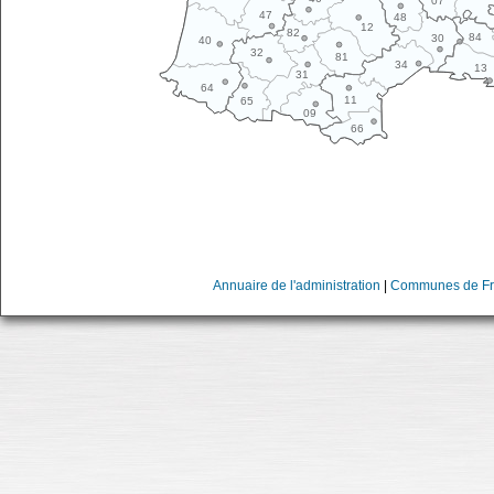
07
47
48
12
82
84
30
40
32
81
34
13
31
64
11
65
09
66
Annuaire de l'administration
|
Communes de Fr