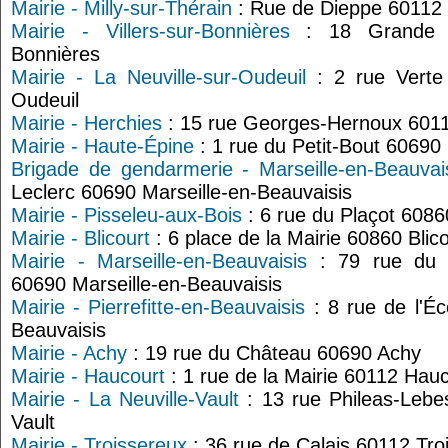
Mairie - Milly-sur-Thérain
: Rue de Dieppe 60112 M
Mairie - Villers-sur-Bonnières
: 18 Grande ru
Bonnières
Mairie - La Neuville-sur-Oudeuil
: 2 rue Verte 
Oudeuil
Mairie - Herchies
: 15 rue Georges-Hernoux 6011
Mairie - Haute-Épine
: 1 rue du Petit-Bout 60690
Brigade de gendarmerie - Marseille-en-Beauvai
Leclerc 60690 Marseille-en-Beauvaisis
Mairie - Pisseleu-aux-Bois
: 6 rue du Plaçot 6086
Mairie - Blicourt
: 6 place de la Mairie 60860 Blico
Mairie - Marseille-en-Beauvaisis
: 79 rue du G
60690 Marseille-en-Beauvaisis
Mairie - Pierrefitte-en-Beauvaisis
: 8 rue de l'Éc
Beauvaisis
Mairie - Achy
: 19 rue du Château 60690 Achy
Mairie - Haucourt
: 1 rue de la Mairie 60112 Hau
Mairie - La Neuville-Vault
: 13 rue Phileas-Lebe
Vault
Mairie - Troissereux
: 36 rue de Calais 60112 Tro