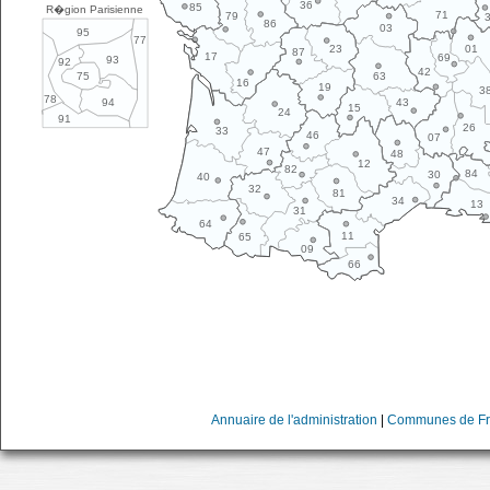
36
85
R�gion Parisienne
71
79
86
03
95
77
01
23
87
17
69
93
92
42
63
75
16
19
3
78
43
94
15
24
91
26
33
46
07
47
48
12
82
84
30
40
32
81
34
13
31
64
11
65
09
66
Annuaire de l'administration
|
Communes de Fr