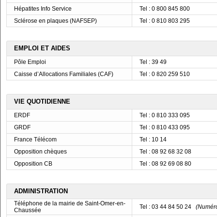
Hépatites Info Service
Tel : 0 800 845 800
Sclérose en plaques (NAFSEP)
Tel : 0 810 803 295
EMPLOI ET AIDES
Pôle Emploi
Tel : 39 49
Caisse d’Allocations Familiales (CAF)
Tel : 0 820 259 510
VIE QUOTIDIENNE
ERDF
Tel : 0 810 333 095
GRDF
Tel : 0 810 433 095
France Télécom
Tel : 10 14
Opposition chèques
Tel : 08 92 68 32 08
Opposition CB
Tel : 08 92 69 08 80
ADMINISTRATION
Téléphone de la mairie de Saint-Omer-en-
Tel : 03 44 84 50 24
(Numéro 
Chaussée