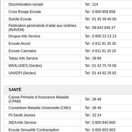
Discrimination raciale
Tel : 114
Croix Rouge Ecoute
Tel : 0 800 858 858
Suicite Ecoute
Tel : 01 45 39 40 00
Fédération généraliste d’aide aux victimes
Tel : 08 842 846 37
(INAVEM)
Drogue Info Service
Tel : 0 800 23 13 13
Ecoute Alcool
Tel : 0 811 91 30 30
Ecoute Cannabis
Tel : 0 811 91 20 20
Tabac Info Service
Tel : 39 89
MIVILUDES (Sectes)
Tel : 01 42 75 76 08
UNADFI (Sectes)
Tel : 01 44 92 35 92
SANTÉ
Caisse Primaire d’Assurance Maladie
Tel : 36 46
(CPAM)
Couverture Maladie Universelle (CMU)
Tel : 36 46
Fil Santé Jeunes
Tel : 32 24
SIDA Info Service
Tel : 0 800 840 800
Ecoute Sexualité Contraception
Tel : 0 800 803 803