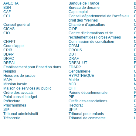
APECITA
Banque de France
BSN
Bureau de douane
CAF
Cap emploi
CCI
Conseil départemental de l'accès au
droit des Yvelines
C
Conseil général
Chambre d'agriculture
C
CICAS
CIDF
C
CIO
Centre d'informations et de
recrutement des Forces Armées
P
CNFPT
Commission de conciliation
C
Cour d'appel
CPAM
C
CRIB
CROUS
DDPP
DDT
DRAC
DRAF
DREAL
DREAL-UT
E
Etablissement pour l'insertion dans
FDAPP
l'emploi
Gendarmerie
Huissiers de justice
HYPOTHEQUE
I
MAIA
Mairie
M
Mission locale
MJD
Maison de services au public
OFII
Ordre des avocats
Paierie départementale
P
Point conseil budget
PIF
P
Préfecture
Greffe des associations
P
Prud'hommes
Rectorat
S
SIP
SPIP
Tribunal administratif
Tribunal pour enfants
T
Trésorerie
Tribunal de commerce