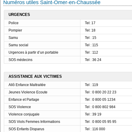
Numéros utiles Saint-Omer-en-Chaussée
URGENCES
Police
Tel: 17
Pompier
Tel: 18
Samu
Tel : 15
Samu social
Tel : 115
Urgences à partir d’un portable
Tel : 112
SOS médecins
Tel : 36 24
ASSISTANCE AUX VICTIMES
Allô Enfance Maltraitée
Tel : 119
Jeunes Violence Ecoute
Tel : 0 800 20 22 23
Enfance et Partage
Tel : 0 800 05 1234
SOS Violence
Tel : 0 800 802 984
Violence conjugale
Tel : 39 19
SOS Viols Femmes Informations
Tel : 0 800 05 95 95
SOS Enfants Disparus
Tel : 116 000