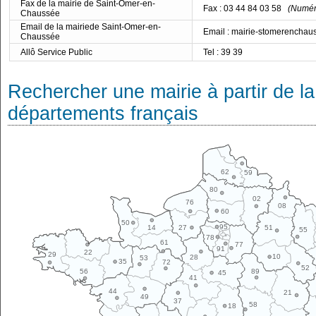
Fax de la mairie de Saint-Omer-en-
Fax : 03 44 84 03 58
(Numéro
Chaussée
Email de la mairiede Saint-Omer-en-
Email : mairie-stomerenchau
Chaussée
Allô Service Public
Tel : 39 39
Rechercher une mairie à partir de la
départements français
62
59
80
02
76
08
60
50
95
14
27
51
55
78
61
77
91
22
29
10
28
53
35
72
52
89
56
45
41
44
21
49
37
58
18