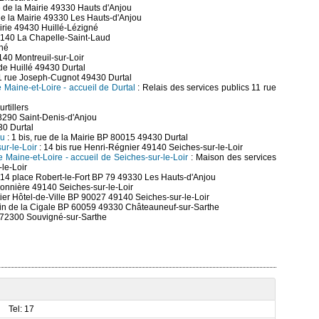
e de la Mairie 49330 Hauts d'Anjou
de la Mairie 49330 Les Hauts-d'Anjou
irie 49430 Huillé-Lézigné
9140 La Chapelle-Saint-Laud
ché
140 Montreuil-sur-Loir
de Huillé 49430 Durtal
1 rue Joseph-Cugnot 49430 Durtal
Maine-et-Loire - accueil de Durtal
: Relais des services publics 11 rue
rtillers
53290 Saint-Denis-d'Anjou
30 Durtal
ou
: 1 bis, rue de la Mairie BP 80015 49430 Durtal
ur-le-Loir
: 14 bis rue Henri-Régnier 49140 Seiches-sur-le-Loir
Maine-et-Loire - accueil de Seiches-sur-le-Loir
: Maison des services
le-Loir
14 place Robert-le-Fort BP 79 49330 Les Hauts-d'Anjou
sonnière 49140 Seiches-sur-le-Loir
ier Hôtel-de-Ville BP 90027 49140 Seiches-sur-le-Loir
in de la Cigale BP 60059 49330 Châteauneuf-sur-Sarthe
e 72300 Souvigné-sur-Sarthe
Tel: 17