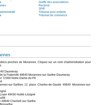
re
Greffe des associations
mmes
Rectorat
SPIP
administratif
Tribunal pour enfants
ie
Tribunal de commerce
rannes
s publics proches de Morannes. Cliquez sur un nom d'administration pour
s.
49640 Daumeray
de la Fraternité 49640 Morannes-sur-Sarthe-Daumeray
ier 72300 Notre-Dame-du-Pé
cé
nnes-sur-Sarthes 12 place Charles-de-Gaulle 49640 Morannes-sur-
cigné
e-Loyer 49430 Huillé-Lézigné
uillé
ise 49640 Chemiré-sur-Sarthe
 Brissarthe