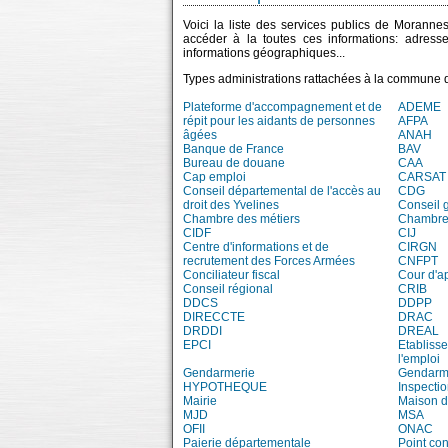
Voici la liste des services publics de Morannes
accéder à la toutes ces informations: adress
informations géographiques...
Types administrations rattachées à la commune
Plateforme d'accompagnement et de
ADEME
répit pour les aidants de personnes
AFPA
âgées
ANAH
Banque de France
BAV
Bureau de douane
CAA
Cap emploi
CARSAT
Conseil départemental de l'accès au
CDG
droit des Yvelines
Conseil 
Chambre des métiers
Chambre 
CIDF
CIJ
Centre d'informations et de
CIRGN
recrutement des Forces Armées
CNFPT
Conciliateur fiscal
Cour d'a
Conseil régional
CRIB
DDCS
DDPP
DIRECCTE
DRAC
DRDDI
DREAL
EPCI
Etablisse
l'emploi
Gendarmerie
Gendarme
HYPOTHEQUE
Inspecti
Mairie
Maison d
MJD
MSA
OFII
ONAC
Paierie départementale
Point con