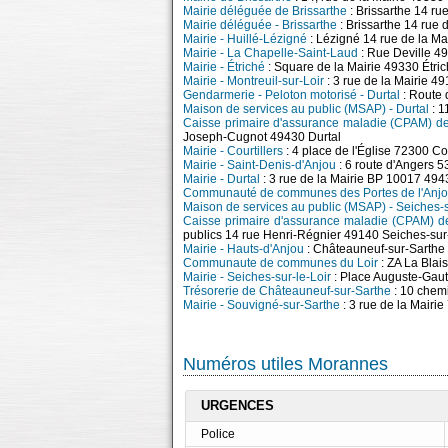
Mairie déléguée de Brissarthe
: Brissarthe 14 ru
Mairie déléguée - Brissarthe
: Brissarthe 14 rue 
Mairie - Huillé-Lézigné
: Lézigné 14 rue de la Ma
Mairie - La Chapelle-Saint-Laud
: Rue Deville 4
Mairie - Étriché
: Square de la Mairie 49330 Étri
Mairie - Montreuil-sur-Loir
: 3 rue de la Mairie 49
Gendarmerie - Peloton motorisé - Durtal
: Route 
Maison de services au public (MSAP) - Durtal
: 1
Caisse primaire d'assurance maladie (CPAM) de 
Joseph-Cugnot 49430 Durtal
Mairie - Courtillers
: 4 place de l'Église 72300 Cou
Mairie - Saint-Denis-d'Anjou
: 6 route d'Angers 
Mairie - Durtal
: 3 rue de la Mairie BP 10017 494
Communauté de communes des Portes de l'Anj
Maison de services au public (MSAP) - Seiches-s
Caisse primaire d'assurance maladie (CPAM) de 
publics 14 rue Henri-Régnier 49140 Seiches-sur-
Mairie - Hauts-d'Anjou
: Châteauneuf-sur-Sarthe 
Communaute de communes du Loir
: ZA La Blai
Mairie - Seiches-sur-le-Loir
: Place Auguste-Gaut
Trésorerie de Châteauneuf-sur-Sarthe
: 10 chem
Mairie - Souvigné-sur-Sarthe
: 3 rue de la Mairi
Numéros utiles Morannes
URGENCES
Police