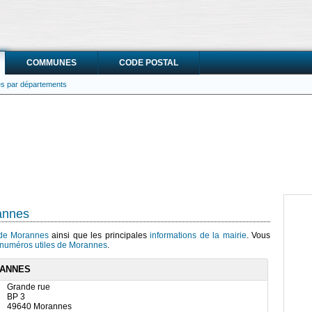
COMMUNES
CODE POSTAL
ies par départements
rannes
s de Morannes
ainsi que les principales
informations de la mairie
. Vous
numéros utiles de Morannes
.
RANNES
Grande rue
BP 3
49640 Morannes