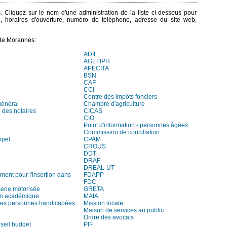
. Cliquez sur le nom d'une administration de la liste ci-dessous pour
e, horaires d'ouverture, numéro de téléphone, adresse du site web,
 de Morannes:
ADIL
AGEFIPH
APECITA
BSN
CAF
CCI
Centre des impôts fonciers
général
Chambre d'agriculture
des notaires
CICAS
CIO
Point d'information - personnes âgées
Commission de conciliation
ppel
CPAM
CROUS
DDT
DRAF
DREAL-UT
ment pour l'insertion dans
FDAPP
FDC
rie motorisée
GRETA
on académique
MAIA
es personnes handicapées
Mission locale
Maison de services au public
Ordre des avocats
seil budget
PIF