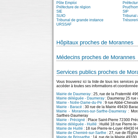
Pôle Emploi
Préfectu
Préfecture de région
Prud'ho
SIE
SIP
SUIO
Tribunal 
Tribunal de grande instance
Trésorer
URSSAF
Hôpitaux proches de Morannes
Médecins proches de Morannes
Services publics proches de Mo
Vous trouverez ici la liste de tous les service
accéder à toutes ses informations et coordonnée
Mairie de Daumeray
: 25, rue de la Fraternité 
Mairie déléguée - Daumeray
: Daumeray 25 rue 
Mairie - Notre-Dame-du-Pé
: 9 rue Abbé-Cheval
Mairie - Baracé
: 30 rue de la Mairie 49430 Bara
Mairie - Morannes-sur-Sarthe-Daumeray
: Mora
Sarthes-Daumeray
Mairie - Précigné
: Place Saint-Pierre 72300 Pré
Mairie déléguée - Huillé
: Huillé 18 rue Pierre-l
Mairie de Huillé
: 18 rue Pierre-le-Loyer 49430 H
Mairie de Chemiré-sur-Sarthe
: 27, rue de l'Égl
Mairie de Brissarthe
: 14, rue de la Mairie 49330