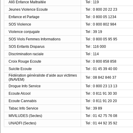
Allô Enfance Maltraitée
Tel : 119
Jeunes Violence Ecoute
Tel : 0 800 20 22 23
Enfance et Partage
Tel : 0 800 05 1234
SOS Violence
Tel : 0 800 802 984
Violence conjugale
Tel : 39 19
SOS Viols Femmes Informations
Tel : 0 800 05 95 95
SOS Enfants Disparus
Tel : 116 000
Discrimination raciale
Tel : 114
Croix Rouge Ecoute
Tel : 0 800 858 858
Suicite Ecoute
Tel : 01 45 39 40 00
Fédération généraliste d’aide aux victimes
Tel : 08 842 846 37
(INAVEM)
Drogue Info Service
Tel : 0 800 23 13 13
Ecoute Alcool
Tel : 0 811 91 30 30
Ecoute Cannabis
Tel : 0 811 91 20 20
Tabac Info Service
Tel : 39 89
MIVILUDES (Sectes)
Tel : 01 42 75 76 08
UNADFI (Sectes)
Tel : 01 44 92 35 92