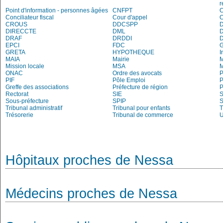
r
Point d'information - personnes âgées
CNFPT
C
Conciliateur fiscal
Cour d'appel
C
CROUS
DDCSPP
DIRECCTE
DML
DRAF
DRDDI
EPCI
FDC
G
GRETA
HYPOTHEQUE
I
MAIA
Mairie
M
Mission locale
MSA
M
ONAC
Ordre des avocats
P
PIF
Pôle Emploi
P
Greffe des associations
Préfecture de région
P
Rectorat
SIE
S
Sous-préfecture
SPIP
Tribunal administratif
Tribunal pour enfants
T
Trésorerie
Tribunal de commerce
Hôpitaux proches de Nessa
Médecins proches de Nessa