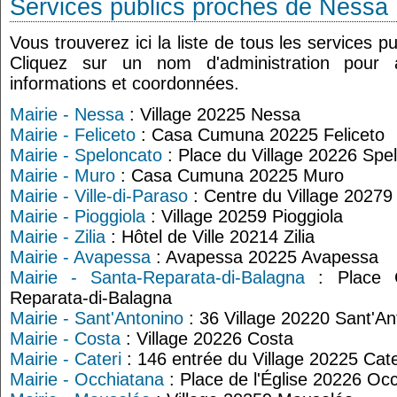
Services publics proches de Nessa
Vous trouverez ici la liste de tous les services 
Cliquez sur un nom d'administration pour
informations et coordonnées.
Mairie - Nessa
: Village 20225 Nessa
Mairie - Feliceto
: Casa Cumuna 20225 Feliceto
Mairie - Speloncato
: Place du Village 20226 Spe
Mairie - Muro
: Casa Cumuna 20225 Muro
Mairie - Ville-di-Paraso
: Centre du Village 20279 
Mairie - Pioggiola
: Village 20259 Pioggiola
Mairie - Zilia
: Hôtel de Ville 20214 Zilia
Mairie - Avapessa
: Avapessa 20225 Avapessa
Mairie - Santa-Reparata-di-Balagna
: Place C
Reparata-di-Balagna
Mairie - Sant'Antonino
: 36 Village 20220 Sant'An
Mairie - Costa
: Village 20226 Costa
Mairie - Cateri
: 146 entrée du Village 20225 Cate
Mairie - Occhiatana
: Place de l'Église 20226 Oc