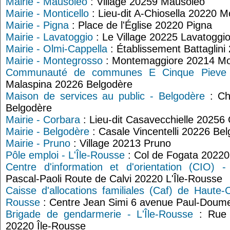
Mairie - Mausoléo
: Village 20259 Mausoléo
Mairie - Monticello
: Lieu-dit A-Chiosella 20220 Mo
Mairie - Pigna
: Place de l'Église 20220 Pigna
Mairie - Lavatoggio
: Le Village 20225 Lavatoggi
Mairie - Olmi-Cappella
: Établissement Battaglini
Mairie - Montegrosso
: Montemaggiore 20214 Mo
Communauté de communes E Cinque Pieve 
Malaspina 20226 Belgodère
Maison de services au public - Belgodère
: Ch
Belgodère
Mairie - Corbara
: Lieu-dit Casavecchielle 20256
Mairie - Belgodère
: Casale Vincentelli 20226 Be
Mairie - Pruno
: Village 20213 Pruno
Pôle emploi - L'Île-Rousse
: Col de Fogata 20220
Centre d'information et d'orientation (CIO) -
Pascal-Paoli Route de Calvi 20220 L'Île-Rousse
Caisse d'allocations familiales (Caf) de Haute-C
Rousse
: Centre Jean Simi 6 avenue Paul-Doume
Brigade de gendarmerie - L'Île-Rousse
: Rue 
20220 Île-Rousse